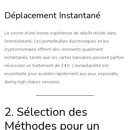
Déplacement Instantané
Le secret d’une bonne expérience de dépôt réside dans
l’immédiateté. Les portefeuilles électroniques et les
cryptomonnaies offrent des virements quasiment
instantanés, tandis que les cartes bancaires peuvent parfois
nécessiter un traitement de 24 h. L’instantanéité est
essentielle pour accédez rapidement aux jeux, especially
during high stakes sessions.
2. Sélection des
Méthodes pour un