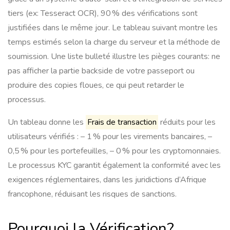
tiers (ex: Tesseract OCR), 90 % des vérifications sont
justifiées dans le même jour. Le tableau suivant montre les
temps estimés selon la charge du serveur et la méthode de
soumission. Une liste bulleté illustre les pièges courants: ne
pas afficher la partie backside de votre passeport ou
produire des copies floues, ce qui peut retarder le
processus.
Un tableau donne les
Frais de transaction
réduits pour les
utilisateurs vérifiés : – 1 % pour les virements bancaires, –
0,5 % pour les portefeuilles, – 0 % pour les cryptomonnaies.
Le processus KYC garantit également la conformité avec les
exigences réglementaires, dans les juridictions d’Afrique
francophone, réduisant les risques de sanctions.
Pourquoi la Vérification?