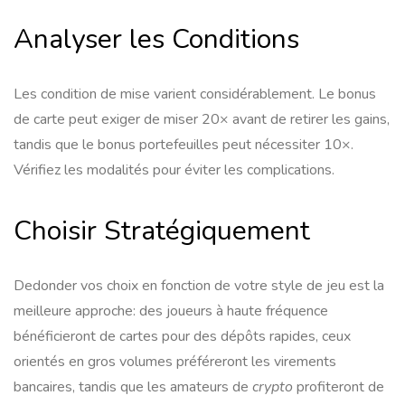
Analyser les Conditions
Les condition de mise varient considérablement. Le bonus
de carte peut exiger de miser 20× avant de retirer les gains,
tandis que le bonus portefeuilles peut nécessiter 10×.
Vérifiez les modalités pour éviter les complications.
Choisir Stratégiquement
Dedonder vos choix en fonction de votre style de jeu est la
meilleure approche: des joueurs à haute fréquence
bénéficieront de cartes pour des dépôts rapides, ceux
orientés en gros volumes préféreront les virements
bancaires, tandis que les amateurs de
crypto
profiteront de