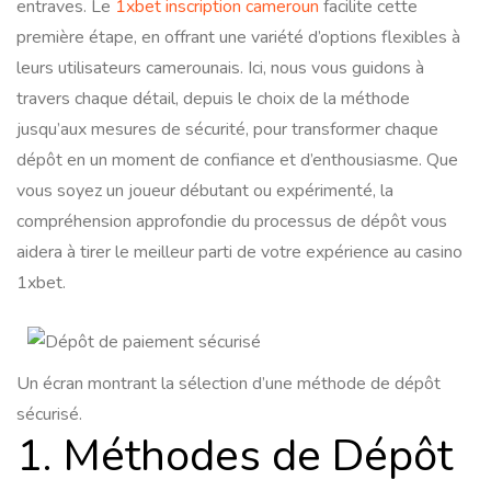
entraves. Le
1xbet inscription cameroun
facilite cette
première étape, en offrant une variété d’options flexibles à
leurs utilisateurs camerounais. Ici, nous vous guidons à
travers chaque détail, depuis le choix de la méthode
jusqu’aux mesures de sécurité, pour transformer chaque
dépôt en un moment de confiance et d’enthousiasme. Que
vous soyez un joueur débutant ou expérimenté, la
compréhension approfondie du processus de dépôt vous
aidera à tirer le meilleur parti de votre expérience au casino
1xbet.
Un écran montrant la sélection d’une méthode de dépôt
sécurisé.
1. Méthodes de Dépôt