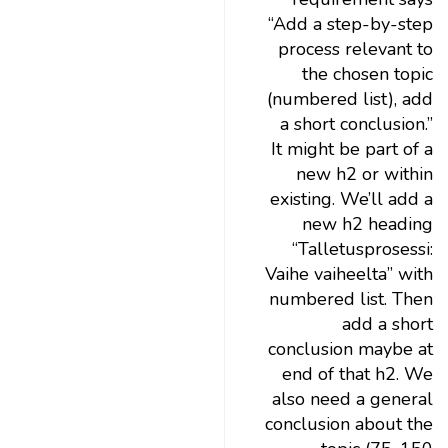
“Add a step-by-step
process relevant to
the chosen topic
(numbered list), add
a short conclusion.”
It might be part of a
new h2 or within
existing. We’ll add a
new h2 heading
“Talletusprosessi:
Vaihe vaiheelta” with
numbered list. Then
add a short
conclusion maybe at
end of that h2. We
also need a general
conclusion about the