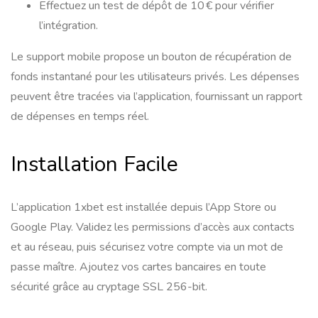
Effectuez un test de dépôt de 10 € pour vérifier
l’intégration.
Le support mobile propose un bouton de récupération de
fonds instantané pour les utilisateurs privés. Les dépenses
peuvent être tracées via l’application, fournissant un rapport
de dépenses en temps réel.
Installation Facile
L’application 1xbet est installée depuis l’App Store ou
Google Play. Validez les permissions d’accès aux contacts
et au réseau, puis sécurisez votre compte via un mot de
passe maître. Ajoutez vos cartes bancaires en toute
sécurité grâce au cryptage SSL 256-bit.