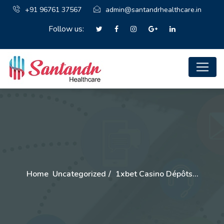
+91 96761 37567
admin@santandrhealthcare.in
Follow us:
Home
Uncategorized
1xbet Casino Dépôts…