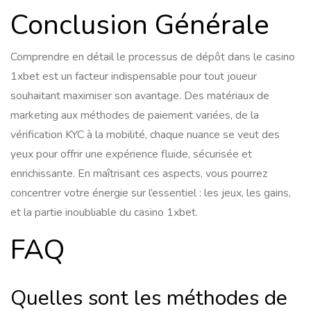
Conclusion Générale
Comprendre en détail le processus de dépôt dans le casino
1xbet est un facteur indispensable pour tout joueur
souhaitant maximiser son avantage. Des matériaux de
marketing aux méthodes de paiement variées, de la
vérification KYC à la mobilité, chaque nuance se veut des
yeux pour offrir une expérience fluide, sécurisée et
enrichissante. En maîtrisant ces aspects, vous pourrez
concentrer votre énergie sur l’essentiel : les jeux, les gains,
et la partie inoubliable du casino 1xbet.
FAQ
Quelles sont les méthodes de