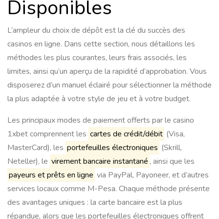
Disponibles
L’ampleur du choix de dépôt est la clé du succès des
casinos en ligne. Dans cette section, nous détaillons les
méthodes les plus courantes, leurs frais associés, les
limites, ainsi qu’un aperçu de la rapidité d’approbation. Vous
disposerez d’un manuel éclairé pour sélectionner la méthode
la plus adaptée à votre style de jeu et à votre budget.
Les principaux modes de paiement offerts par le casino
1xbet comprennent les
cartes de crédit/débit
(Visa,
MasterCard), les
portefeuilles électroniques
(Skrill,
Neteller), le
virement bancaire instantané
, ainsi que les
payeurs et prêts en ligne
via PayPal, Payoneer, et d’autres
services locaux comme M-Pesa. Chaque méthode présente
des avantages uniques : la carte bancaire est la plus
répandue, alors que les portefeuilles électroniques offrent