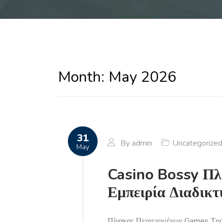
Month:
May 2026
31
By
admin
Uncategorize
May
Casino Bossy Π
Εμπειρία Διαδικτ
Πίνακας Περιεχομένων Games Τραπ