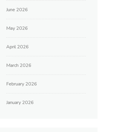
June 2026
May 2026
April 2026
March 2026
February 2026
January 2026