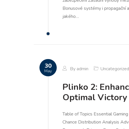
zabezpečení Zásadní výhody mezi
Bonusové systémy i propagační ak
jakého…
30
By
admin
Uncategorize
May
Plinko 2: Enhanc
Optimal Victory
Table of Topics Essential Gamin
Chance Distribution Analysis Ad