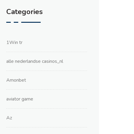
Categories
1Win tr
alle nederlandse casinos_nl
Amonbet
aviator game
Az