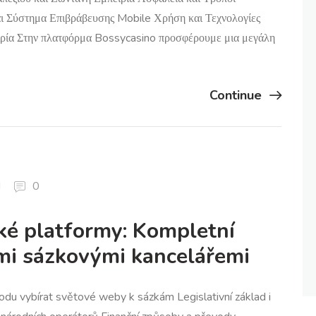
 Σύστημα Επιβράβευσης Mobile Χρήση και Τεχνολογίες
ρία Στην πλατφόρμα Bossycasino προσφέρουμε μια μεγάλη
Continue
d
0
ké platformy: Kompletní
i sázkovými kancelářemi
odu vybírat světové weby k sázkám Legislativní základ i