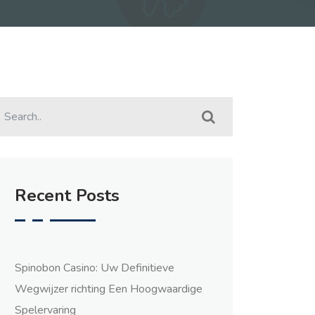
Recent Posts
Spinobon Casino: Uw Definitieve
Wegwijzer richting Een Hoogwaardige
Spelervaring