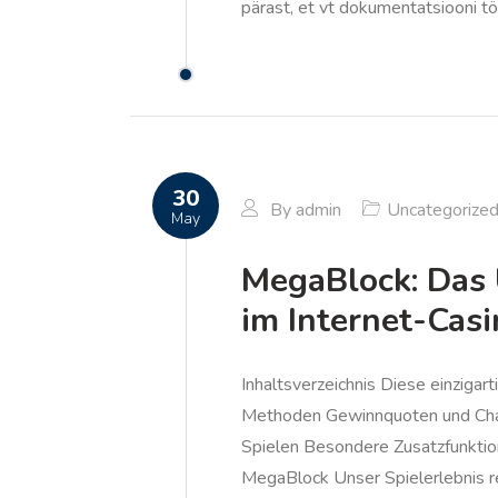
pärast, et vt dokumentatsiooni 
30
By
admin
Uncategorize
May
MegaBlock: Das 
im Internet-Cas
Inhaltsverzeichnis Diese einziga
Methoden Gewinnquoten und Cha
Spielen Besondere Zusatzfunktion
MegaBlock Unser Spielerlebnis rev