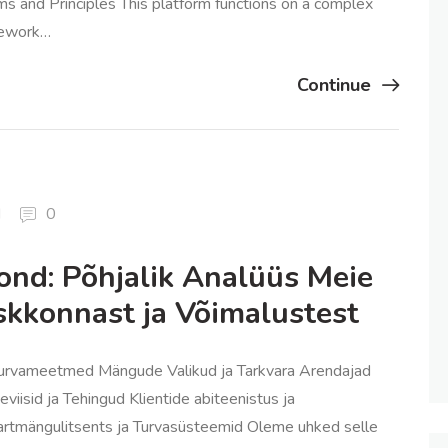
and Principles This platform functions on a complex
mework…
Continue
d
0
nd: Põhjalik Analüüs Meie
kkonnast ja Võimalustest
Turvameetmed Mängude Valikud ja Tarkvara Arendajad
iisid ja Tehingud Klientide abiteenistus ja
rtmängulitsents ja Turvasüsteemid Oleme uhked selle