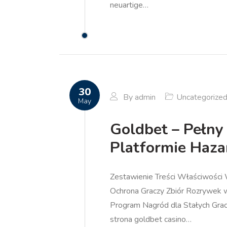
neuartige…
30
By
admin
Uncategorize
May
Goldbet – Pełny
Platformie Haz
Zestawienie Treści Właściwości W
Ochrona Graczy Zbiór Rozrywek 
Program Nagród dla Stałych Gra
strona goldbet casino…