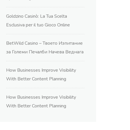
Goldzino Casinò: La Tua Scelta
Esclusiva per il tuo Gioco Online
BetWild Casino – Твоето Изпитание
за Големи Печалби Начева Веднага
How Businesses Improve Visibility
With Better Content Planning
How Businesses Improve Visibility
With Better Content Planning