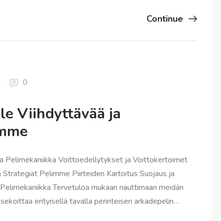
Continue
d
0
le Viihdyttävää ja
imme
ja Pelimekaniikka Voittoedellytykset ja Voittokertoimet
Strategiat Pelimme Piirteiden Kartoitus Suojaus ja
 Pelimekaniikka Tervetuloa mukaan nauttimaan meidän
ekoittaa erityisellä tavalla perinteisen arkadepelin…