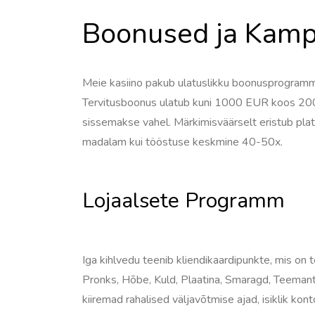
Boonused ja Kamp
Meie kasiino pakub ulatuslikku boonusprogramm
Tervitusboonus ulatub kuni 1000 EUR koos 200 
sissemakse vahel. Märkimisväärselt eristub pla
madalam kui tööstuse keskmine 40-50x.
Lojaalsete Programm
Iga kihlvedu teenib kliendikaardipunkte, mis o
Pronks, Hõbe, Kuld, Plaatina, Smaragd, Teemant
kiiremad rahalised väljavõtmise ajad, isiklik kont