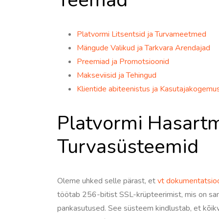
Platvormi Litsentsid ja Turvameetmed
Mängude Valikud ja Tarkvara Arendajad
Preemiad ja Promotsioonid
Makseviisid ja Tehingud
Klientide abiteenistus ja Kasutajakogemu
Platvormi Hasartm
Turvasüsteemid
Oleme uhked selle pärast, et
vt dokumentatsio
töötab 256-bitist SSL-krüpteerimist, mis on sa
pankasutused. See süsteem kindlustab, et kõik