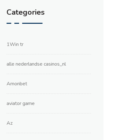
Categories
1Win tr
alle nederlandse casinos_nl
Amonbet
aviator game
Az