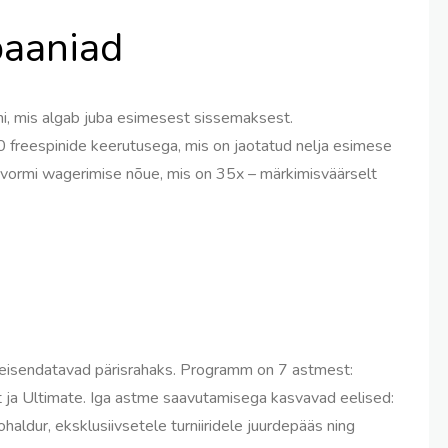
aaniad
i, mis algab juba esimesest sissemaksest.
freespinide keerutusega, mis on jaotatud nelja esimese
tvormi wagerimise nõue, mis on 35x – märkimisväärselt
n teisendatavad pärisrahaks. Programm on 7 astmest:
 ja Ultimate. Iga astme saavutamisega kasvavad eelised:
ohaldur, eksklusiivsetele turniiridele juurdepääs ning