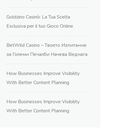
Goldzino Casinò: La Tua Scelta
Esclusiva per il tuo Gioco Online
BetWild Casino – Твоето Изпитание
за Големи Печалби Начева Веднага
How Businesses Improve Visibility
With Better Content Planning
How Businesses Improve Visibility
With Better Content Planning