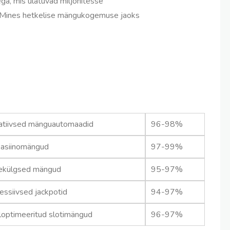
a, mis ulatuvad miljonitesse
ja Mines hetkelise mängukogemuse jaoks
atiivsed mänguautomaadid
96-98%
kasiinomängud
97-99%
ekülgsed mängud
95-97%
essiivsed jackpotid
94-97%
loptimeeritud slotimängud
96-97%