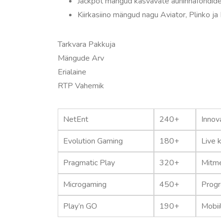
Jackpot mängud kasvavate auhinnafondideg
Kiirkasiino mängud nagu Aviator, Plinko 
Tarkvara Pakkuja
Mängude Arv
Erialaine
RTP Vahemik
NetEnt
240+
Innov
Evolution Gaming
180+
Live 
Pragmatic Play
320+
Mitm
Microgaming
450+
Progr
Play’n GO
190+
Mobii