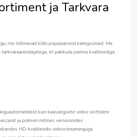
rtiment ja Tarkvara
gu, mis hõlmavad kõiki populaarseid kategooriaid. Me
 tarkvaraarendajatega, et pakkuda parima kvaliteediga
mänguautomatidest kuni kaasaegsete video slottideni
baccarat ja pokkeri mitmes versioonides
ülekandes HD-kvaliteedis videostreaminguga