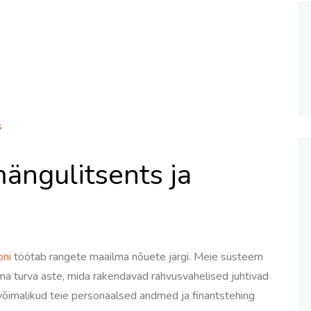
s
ängulitsents ja
oni
töötab rangete maailma nõuete järgi. Meie süsteem
ma turva aste, mida rakendavad rahvusvahelised juhtivad
võimalikud teie personaalsed andmed ja finantstehing