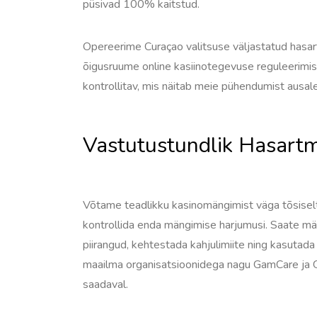
püsivad 100% kaitstud.
Opereerime Curaçao valitsuse väljastatud hasar
õigusruume online kasiinotegevuse reguleerimise
kontrollitav, mis näitab meie pühendumist ausal
Vastutustundlik Hasar
Võtame teadlikku kasinomängimist väga tõsiselt
kontrollida enda mängimise harjumusi. Saate m
piirangud, kehtestada kahjulimiite ning kasutada
maailma organisatsioonidega nagu GamCare ja G
saadaval.