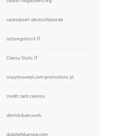
casino-vegashero.org
casinobeef-deutschland.de
cicloregistro.it IT
Classy Slots IT
crazytowerpl.com promotions pl
credit card casinos
derrickduan.work
dolphinbluespa.com