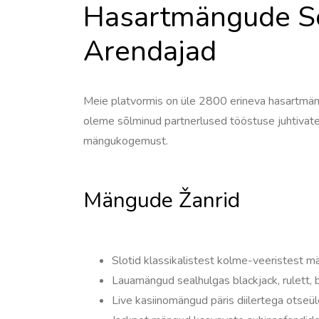
Hasartmängude So
Arendajad
Meie platvormis on üle 2800 erineva hasartmän
oleme sõlminud partnerlused tööstuse juhtivate
mängukogemust.
Mängude Žanrid
Slotid klassikalistest kolme-veeristest 
Lauamängud sealhulgas blackjack, rulett, 
Live kasiinomängud päris diilertega otse