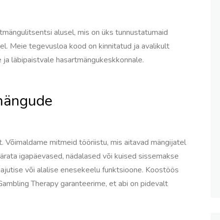
tmängulitsentsi alusel, mis on üks tunnustatumaid
l. Meie tegevusloa kood on kinnitatud ja avalikult
e ja läbipaistvale hasartmängukeskkonnale.
tmängude
. Võimaldame mitmeid tööriistu, mis aitavad mängijatel
äärata igapäevased, nädalased või kuised sissemakse
 ajutise või alalise enesekeelu funktsioone. Koostöös
ambling Therapy garanteerime, et abi on pidevalt