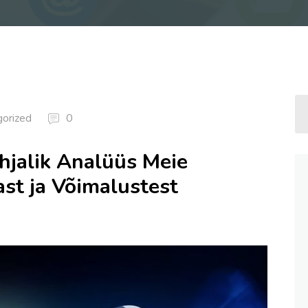
orized
0
jalik Analüüs Meie
t ja Võimalustest