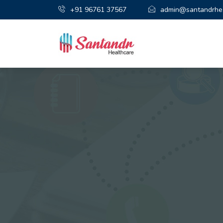
+91 96761 37567
admin@santandrhea