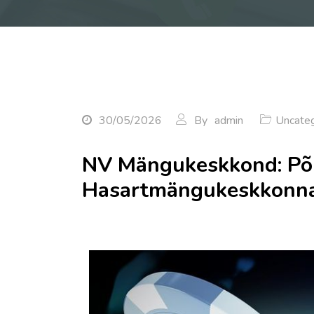
30/05/2026
By
admin
Uncateg
NV Mängukeskkond: Põh
Hasartmängukeskkonnas