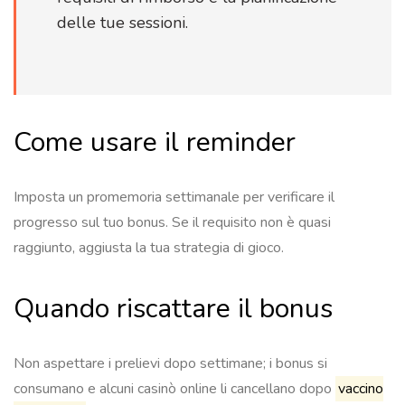
delle tue sessioni.
Come usare il reminder
Imposta un promemoria settimanale per verificare il
progresso sul tuo bonus. Se il requisito non è quasi
raggiunto, aggiusta la tua strategia di gioco.
Quando riscattare il bonus
Non aspettare i prelievi dopo settimane; i bonus si
consumano e alcuni casinò online li cancellano dopo
vaccino