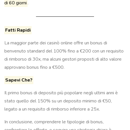
di 60 giorni
.
Fatti Rapidi
La maggior parte dei casinò online offre un bonus di
benvenuto standard del 100% fino a €200 con un requisito
di rimborso di 30x, ma alcuni gestori proposti di alto valore
approvano bonus fino a €500.
Sapevi Che?
Il primo bonus di deposito più popolare negli ultimi anni è
stato quello del 150% su un deposito minimo di €50,
legato a un requisito di rimborso inferiore a 25x.
In conclusione, comprendere le tipologie di bonus,