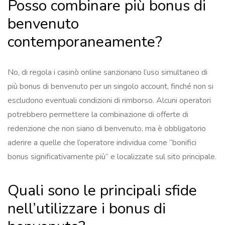
Posso combinare più bonus di
benvenuto
contemporaneamente?
No, di regola i casinò online sanzionano l’uso simultaneo di
più bonus di benvenuto per un singolo account, finché non si
escludono eventuali condizioni di rimborso. Alcuni operatori
potrebbero permettere la combinazione di offerte di
redenzione che non siano di benvenuto, ma è obbligatorio
aderire a quelle che l’operatore individua come “bonifici
bonus significativamente più” e localizzate sul sito principale.
Quali sono le principali sfide
nell’utilizzare i bonus di