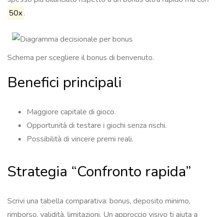
50x
.
Schema per scegliere il bonus di benvenuto.
Benefici principali
Maggiore capitale di gioco.
Opportunità di testare i giochi senza rischi.
Possibilità di vincere premi reali.
Strategia “Confronto rapida”
Scrivi una tabella comparativa: bonus, deposito minimo,
rimborso, validità, limitazioni. Un approccio visivo ti aiuta a