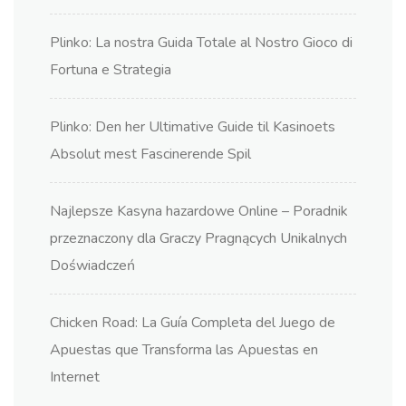
Plinko: La nostra Guida Totale al Nostro Gioco di
Fortuna e Strategia
Plinko: Den her Ultimative Guide til Kasinoets
Absolut mest Fascinerende Spil
Najlepsze Kasyna hazardowe Online – Poradnik
przeznaczony dla Graczy Pragnących Unikalnych
Doświadczeń
Chicken Road: La Guía Completa del Juego de
Apuestas que Transforma las Apuestas en
Internet