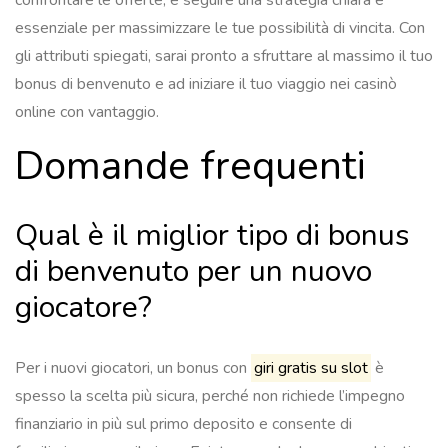
confrontare le offerte, e seguire una strategia chiara è
essenziale per massimizzare le tue possibilità di vincita. Con
gli attributi spiegati, sarai pronto a sfruttare al massimo il tuo
bonus di benvenuto e ad iniziare il tuo viaggio nei casinò
online con vantaggio.
Domande frequenti
Qual è il miglior tipo di bonus
di benvenuto per un nuovo
giocatore?
Per i nuovi giocatori, un bonus con
giri gratis su slot
è
spesso la scelta più sicura, perché non richiede l’impegno
finanziario in più sul primo deposito e consente di