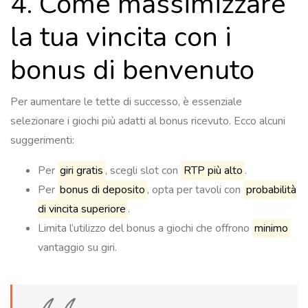
4. Come massimizzare
la tua vincita con i
bonus di benvenuto
Per aumentare le tette di successo, è essenziale
selezionare i giochi più adatti al bonus ricevuto. Ecco alcuni
suggerimenti:
Per
giri gratis
, scegli slot con
RTP più alto
.
Per
bonus di deposito
, opta per tavoli con
probabilità
di vincita superiore
.
Limita l’utilizzo del bonus a giochi che offrono
minimo
vantaggio su giri.