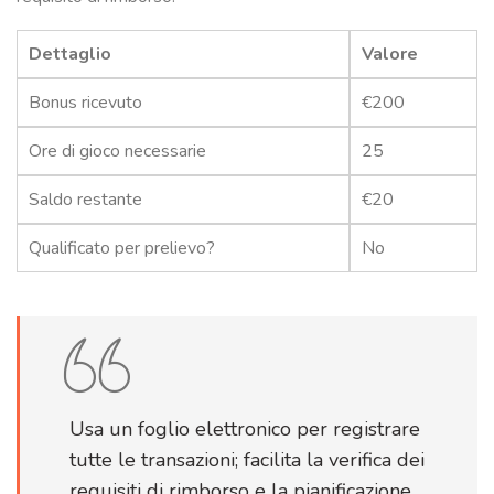
Dettaglio
Valore
Bonus ricevuto
€200
Ore di gioco necessarie
25
Saldo restante
€20
Qualificato per prelievo?
No
Usa un foglio elettronico per registrare
tutte le transazioni; facilita la verifica dei
requisiti di rimborso e la pianificazione