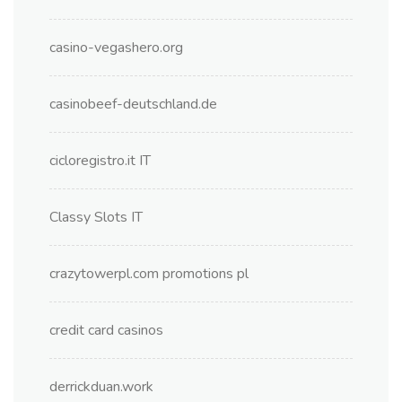
casino-vegashero.org
casinobeef-deutschland.de
cicloregistro.it IT
Classy Slots IT
crazytowerpl.com promotions pl
credit card casinos
derrickduan.work