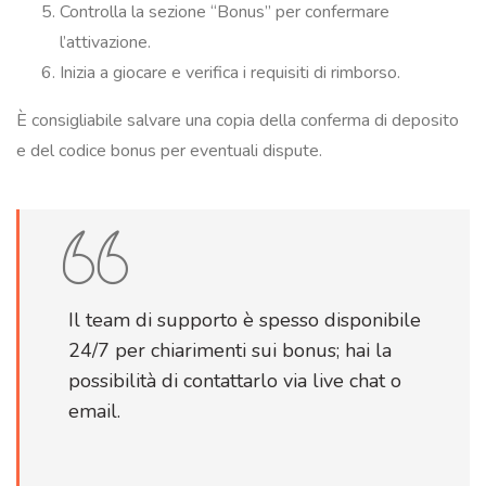
Controlla la sezione “Bonus” per confermare
l’attivazione.
Inizia a giocare e verifica i requisiti di rimborso.
È consigliabile salvare una copia della conferma di deposito
e del codice bonus per eventuali dispute.
Il team di supporto è spesso disponibile
24/7 per chiarimenti sui bonus; hai la
possibilità di contattarlo via live chat o
email.