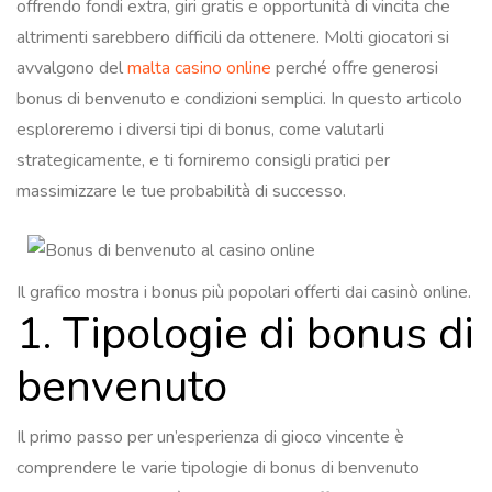
offrendo fondi extra, giri gratis e opportunità di vincita che
altrimenti sarebbero difficili da ottenere. Molti giocatori si
avvalgono del
malta casino online
perché offre generosi
bonus di benvenuto e condizioni semplici. In questo articolo
esploreremo i diversi tipi di bonus, come valutarli
strategicamente, e ti forniremo consigli pratici per
massimizzare le tue probabilità di successo.
Il grafico mostra i bonus più popolari offerti dai casinò online.
1. Tipologie di bonus di
benvenuto
Il primo passo per un’esperienza di gioco vincente è
comprendere le varie tipologie di bonus di benvenuto