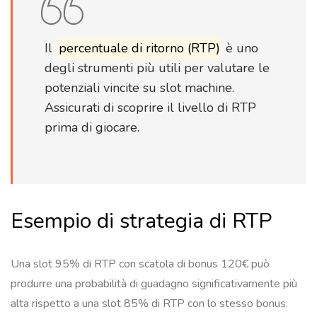
Il
percentuale di ritorno (RTP)
è uno
degli strumenti più utili per valutare le
potenziali vincite su slot machine.
Assicurati di scoprire il livello di RTP
prima di giocare.
Esempio di strategia di RTP
Una slot 95% di RTP con scatola di bonus 120€ può
produrre una probabilità di guadagno significativamente più
alta rispetto a una slot 85% di RTP con lo stesso bonus.