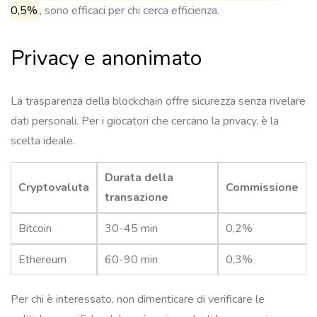
0,5%
, sono efficaci per chi cerca efficienza.
Privacy e anonimato
La trasparenza della blockchain offre sicurezza senza rivelare
dati personali. Per i giocatori che cercano la privacy, è la
scelta ideale.
Durata della
Cryptovaluta
Commissione
transazione
Bitcoin
30-45 min
0,2%
Ethereum
60-90 min
0,3%
Per chi è interessato, non dimenticare di verificare le