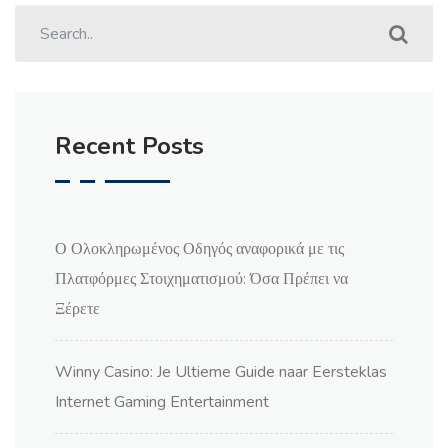
Recent Posts
Ο Ολοκληρωμένος Οδηγός αναφορικά με τις
Πλατφόρμες Στοιχηματισμού: Όσα Πρέπει να
Ξέρετε
Winny Casino: Je Ultieme Guide naar Eersteklas
Internet Gaming Entertainment