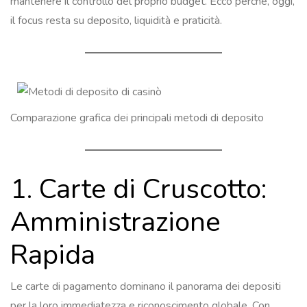
mantenere il controllo del proprio budget. Ecco perché, oggi,
il focus resta su deposito, liquidità e praticità.
Comparazione grafica dei principali metodi di deposito
1. Carte di Cruscotto:
Amministrazione
Rapida
Le carte di pagamento dominano il panorama dei depositi
per la loro immediatezza e riconoscimento globale. Con