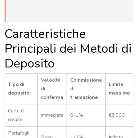
Caratteristiche
Principali dei Metodi di
Deposito
Velocità
Commissione
Tipo di
Limite
di
di
deposito
massimo
conferma
transazione
Carte di
Immediata
0-1%
€3,000
credito
Portafogli
5 min
1-3%
Infinito