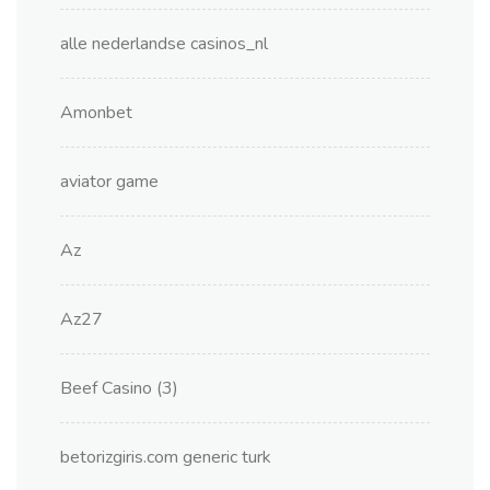
alle nederlandse casinos_nl
Amonbet
aviator game
Az
Az27
Beef Casino (3)
betorizgiris.com generic turk