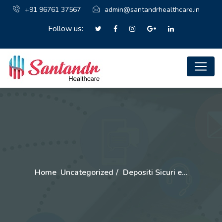
+91 96761 37567
admin@santandrhealthcare.in
Follow us:
Home
Uncategorized
Depositi Sicuri e…