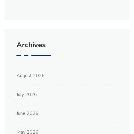
Archives
August 2026
July 2026
June 2026
May 2026