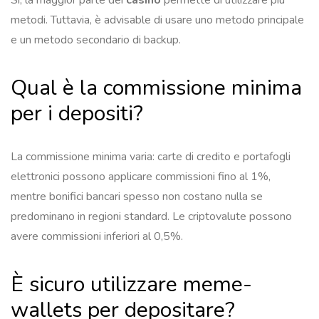
Sì, la maggior parte dei
casino
permette di utilizzare più
metodi. Tuttavia, è advisable di usare uno metodo principale
e un metodo secondario di backup.
Qual è la commissione minima
per i depositi?
La commissione minima varia: carte di credito e portafogli
elettronici possono applicare commissioni fino al 1%,
mentre bonifici bancari spesso non costano nulla se
predominano in regioni standard. Le criptovalute possono
avere commissioni inferiori al 0,5%.
È sicuro utilizzare meme-
wallets per depositare?