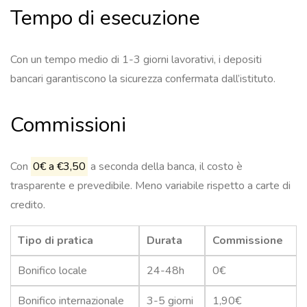
Tempo di esecuzione
Con un tempo medio di 1-3 giorni lavorativi, i depositi
bancari garantiscono la sicurezza confermata dall’istituto.
Commissioni
Con
0€ a €3,50
a seconda della banca, il costo è
trasparente e prevedibile. Meno variabile rispetto a carte di
credito.
Tipo di pratica
Durata
Commissione
Bonifico locale
24-48h
0€
Bonifico internazionale
3-5 giorni
1,90€