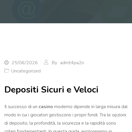
25/06/2026
By
admt4pa2n
Uncategorized
Depositi Sicuri e Veloci
Il successo di un
casino
moderno dipende in larga misura dal
modo in cui i giocatori gestiscono i propri fondi. Tra le opzioni
di deposito, la profondità, la sicurezza e la rapidità sono
criteri fondamentanti. In questa guida, esploreremo in