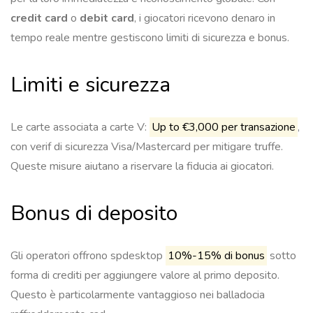
credit card
o
debit card
, i giocatori ricevono denaro in
tempo reale mentre gestiscono limiti di sicurezza e bonus.
Limiti e sicurezza
Le carte associata a carte V:
Up to €3,000 per transazione
,
con verif di sicurezza Visa/Mastercard per mitigare truffe.
Queste misure aiutano a riservare la fiducia ai giocatori.
Bonus di deposito
Gli operatori offrono spdesktop
10%-15% di bonus
sotto
forma di crediti per aggiungere valore al primo deposito.
Questo è particolarmente vantaggioso nei balladocia