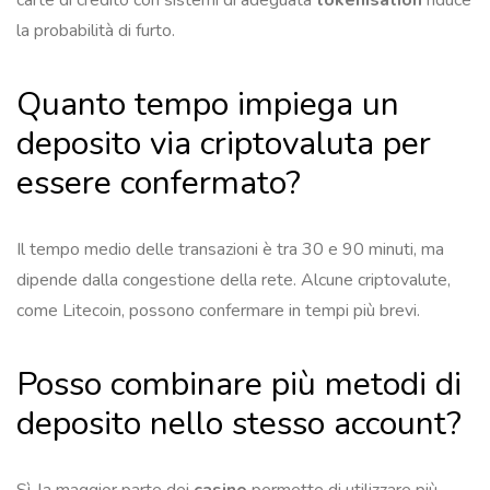
carte di credito con sistemi di adeguata
tokenisation
riduce
la probabilità di furto.
Quanto tempo impiega un
deposito via criptovaluta per
essere confermato?
Il tempo medio delle transazioni è tra 30 e 90 minuti, ma
dipende dalla congestione della rete. Alcune criptovalute,
come Litecoin, possono confermare in tempi più brevi.
Posso combinare più metodi di
deposito nello stesso account?