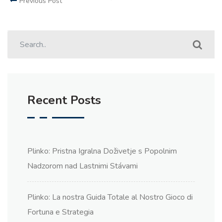
Previous Post
Recent Posts
Plinko: Pristna Igralna Doživetje s Popolnim
Nadzorom nad Lastnimi Stávami
Plinko: La nostra Guida Totale al Nostro Gioco di
Fortuna e Strategia