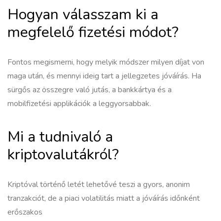
Hogyan válasszam ki a
megfelelő fizetési módot?
Fontos megismerni, hogy melyik módszer milyen díjat von
maga után, és mennyi ideig tart a jellegzetes jóváírás. Ha
sürgős az összegre való jutás, a bankkártya és a
mobilfizetési applikációk a leggyorsabbak.
Mi a tudnivaló a
kriptovalutákról?
Kriptóval történő letét lehetővé teszi a gyors, anonim
tranzakciót, de a piaci volatilitás miatt a jóváírás időnként
erőszakos