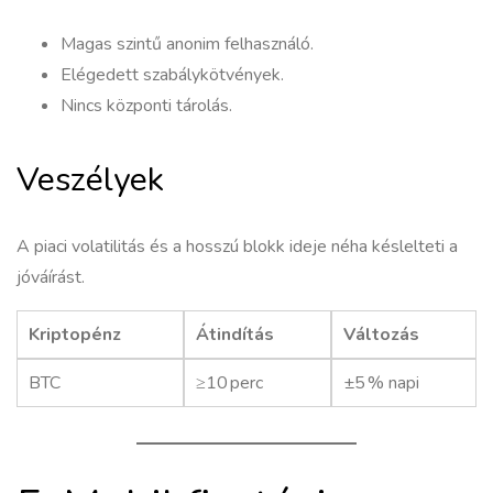
Magas szintű anonim felhasználó.
Elégedett szabálykötvények.
Nincs központi tárolás.
Veszélyek
A piaci volatilitás és a hosszú blokk ideje néha késlelteti a
jóváírást.
Kriptopénz
Átindítás
Változás
BTC
≥10 perc
±5 % napi