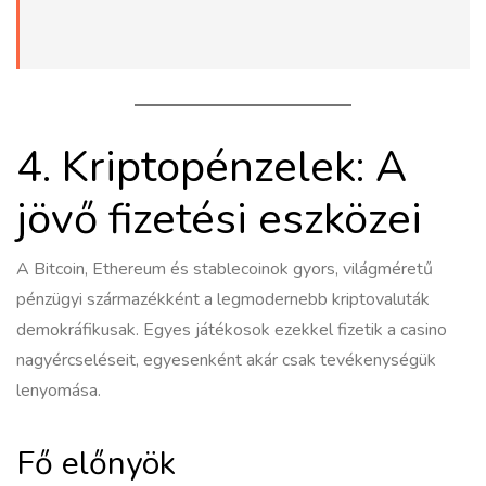
4. Kriptopénzelek: A
jövő fizetési eszközei
A Bitcoin, Ethereum és stablecoinok gyors, világméretű
pénzügyi származékként a legmodernebb kriptovaluták
demokráfikusak. Egyes játékosok ezekkel fizetik a casino
nagyércseléseit, egyesenként akár csak tevékenységük
lenyomása.
Fő előnyök