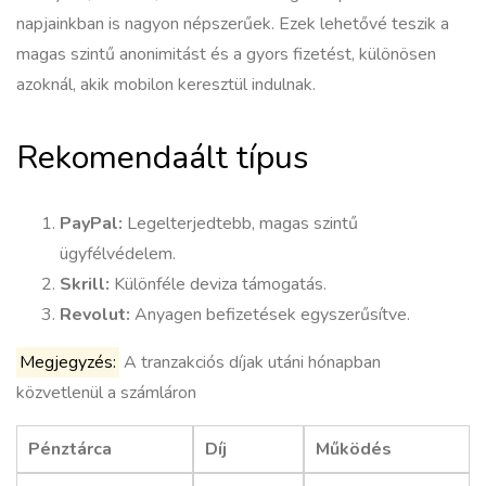
napjainkban is nagyon népszerűek. Ezek lehetővé teszik a
magas szintű anonimitást és a gyors fizetést, különösen
azoknál, akik mobilon keresztül indulnak.
Rekomendaált típus
PayPal:
Legelterjedtebb, magas szintű
ügyfélvédelem.
Skrill:
Különféle deviza támogatás.
Revolut:
Anyagen befizetések egyszerűsítve.
Megjegyzés:
A tranzakciós díjak utáni hónapban
közvetlenül a számláron
Pénztárca
Díj
Működés