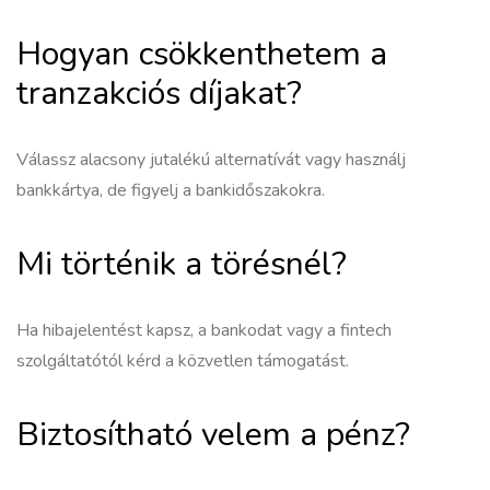
Hogyan csökkenthetem a
tranzakciós díjakat?
Válassz alacsony jutalékú alternatívát vagy használj
bankkártya, de figyelj a bankidőszakokra.
Mi történik a törésnél?
Ha hibajelentést kapsz, a bankodat vagy a fintech
szolgáltatótól kérd a közvetlen támogatást.
Biztosítható velem a pénz?