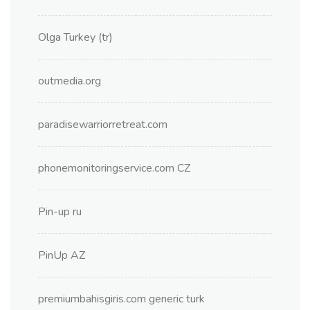
Olga Turkey (tr)
outmedia.org
paradisewarriorretreat.com
phonemonitoringservice.com CZ
Pin-up ru
PinUp AZ
premiumbahisgiris.com generic turk