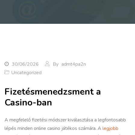
30/06/2026
By
admt4pa2n
Uncategorized
Fizetésmenedzsment a
Casino-ban
A megfelelő fizetési módszer kiválasztása a legfontosabb
lépés minden online casino játékos számára. A
legjobb