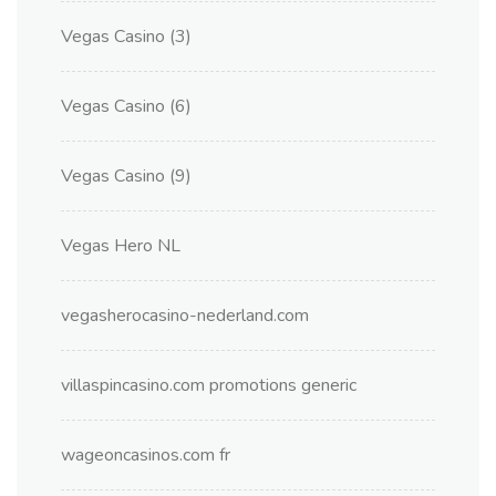
Vegas Casino (3)
Vegas Casino (6)
Vegas Casino (9)
Vegas Hero NL
vegasherocasino-nederland.com
villaspincasino.com promotions generic
wageoncasinos.com fr