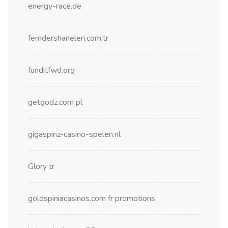
energy-race.de
femdershaneleri.com.tr
funditfwd.org
getgodz.com pl
gigaspinz-casino-spelen.nl
Glory tr
goldspiniacasinos.com fr promotions