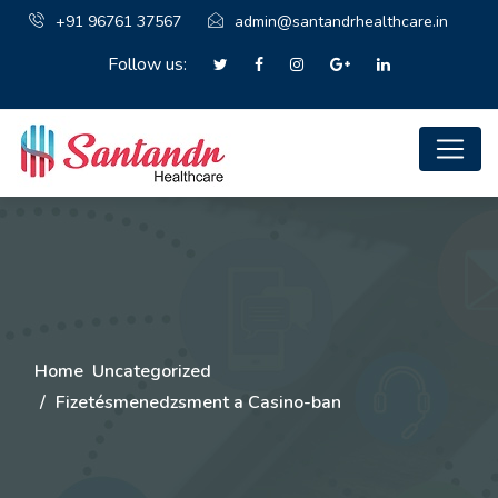
+91 96761 37567
admin@santandrhealthcare.in
Follow us:
Home
Uncategorized
Fizetésmenedzsment a Casino-ban