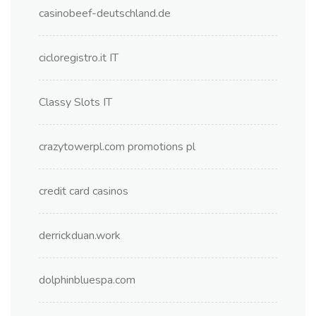
casinobeef-deutschland.de
cicloregistro.it IT
Classy Slots IT
crazytowerpl.com promotions pl
credit card casinos
derrickduan.work
dolphinbluespa.com