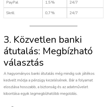
PayPal
1,5 %
24/7
Skrill
0,7 %
24/7
3. Közvetlen banki
átutalás: Megbízható
választás
A hagyományos banki átutalás még mindig sok játékos
kedvelt módja a pénzügy kezelésének. Bár a folyamat
eloszlása hosszabb, a biztonság és az adatművelet
kibontása egyik legmegbízhatóbb megoldás.