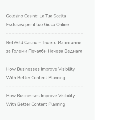
Goldzino Casinò: La Tua Scelta
Esclusiva per il tuo Gioco Online
BetWild Casino – Твоето Изпитание
за Големи Печалби Начева Веднага
How Businesses Improve Visibility
With Better Content Planning
How Businesses Improve Visibility
With Better Content Planning