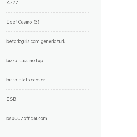
Az27
Beef Casino (3)
betorizgiris.com generic turk
bizzo-cassino.top
bizzo-slots.com.gr
BSB
bsb007official.com