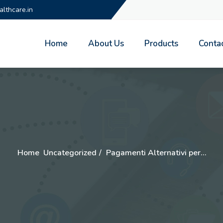
lthcare.in
Home
About Us
Products
Conta
Home
Uncategorized
Pagamenti Alternativi per…