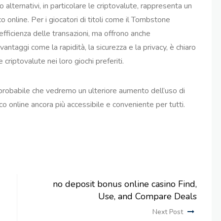
alternativi, in particolare le criptovalute, rappresenta un
 online. Per i giocatori di titoli come il Tombstone
efficienza delle transazioni, ma offrono anche
vantaggi come la rapidità, la sicurezza e la privacy, è chiaro
criptovalute nei loro giochi preferiti.
 probabile che vedremo un ulteriore aumento dell’uso di
o online ancora più accessibile e conveniente per tutti.
no deposit bonus online casino Find,
Use, and Compare Deals
Next Post