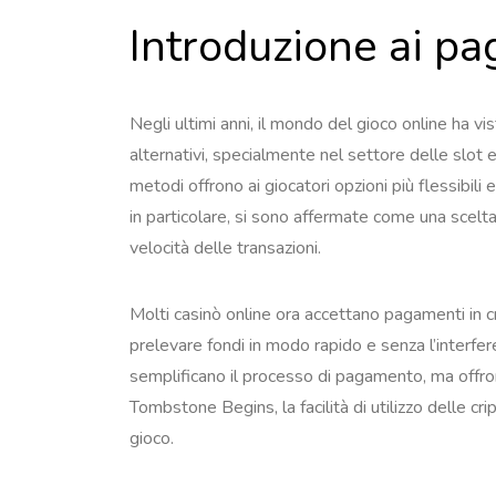
Introduzione ai pa
Negli ultimi anni, il mondo del gioco online ha 
alternativi, specialmente nel settore delle slot 
metodi offrono ai giocatori opzioni più flessibili 
in particolare, si sono affermate come una scelta
velocità delle transazioni.
Molti casinò online ora accettano pagamenti in c
prelevare fondi in modo rapido e senza l’interfer
semplificano il processo di pagamento, ma offro
Tombstone Begins, la facilità di utilizzo delle cr
gioco.