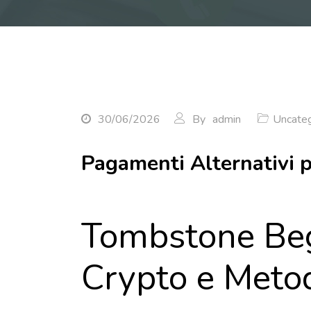
30/06/2026
By
admin
Uncateg
Pagamenti Alternativi 
Tombstone Beg
Crypto e Metod