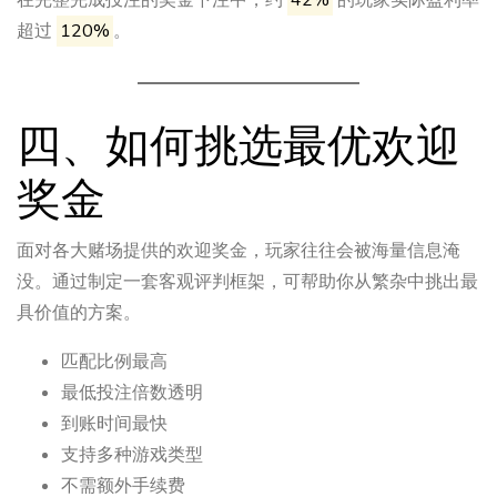
在完整完成投注的奖金下注中，约
42%
的玩家实际盈利率
超过
120%
。
四、如何挑选最优欢迎
奖金
面对各大赌场提供的欢迎奖金，玩家往往会被海量信息淹
没。通过制定一套客观评判框架，可帮助你从繁杂中挑出最
具价值的方案。
匹配比例最高
最低投注倍数透明
到账时间最快
支持多种游戏类型
不需额外手续费