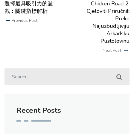
選擇最具吸引力的遊
Chicken Road 2:
戲：關鍵指標解析
Cjeloviti Priručnik
Preko
Previous Post
Najuzbudljiviju
Arkadsku
Pustolovinu
Next Post
Recent Posts