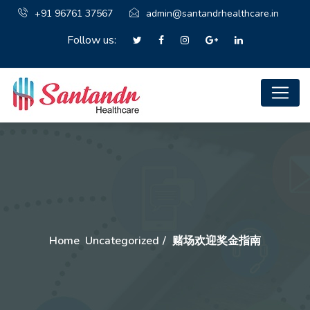
+91 96761 37567
admin@santandrhealthcare.in
Follow us:
Home
Uncategorized
赌场欢迎奖金指南