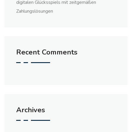
digitalen Glücksspiels mit zeitgemäßen
Zahlungslösungen
Recent Comments
Archives