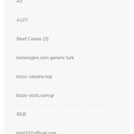
Az
Az27
Beef Casino (3)
betorizgiris.com generic turk
bizzo-cassino.top
bizzo-slots.com.gr
BSB
bsb007official.com