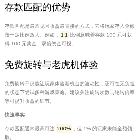
存款匹配的优势
存款匹配是最常见且收益最直接的方式，它将玩家存入金额
按一定比例放大。例如，
1:1
比例意味着存款 100 元可获
得 100 元奖金，双倍资金可投。
免费旋转与老虎机体验
免费旋转不仅能让玩家体验新机台的波动性，还可在无负担
的状态下尝试多种游戏策略。建议关注旋转次数与轮转倍率
等可提升收益的细节。
快速事实
存款匹配通常最高可达
200%
，但 1% 的玩家未能全额领
取。