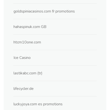
goldspiniacasinos.com fr promotions
hahaspinuk.com GB
htcm10one.com
Ice Casino
lastikabc.com (tr)
lifecycler.de
luckyjoya.com es promotions