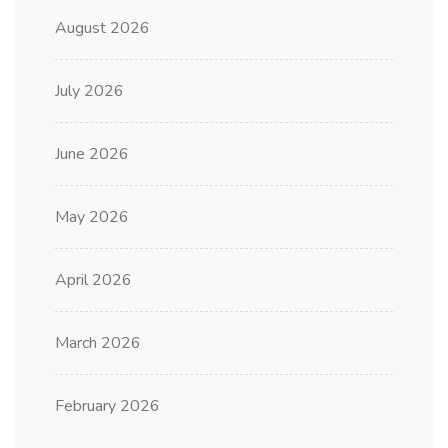
August 2026
July 2026
June 2026
May 2026
April 2026
March 2026
February 2026