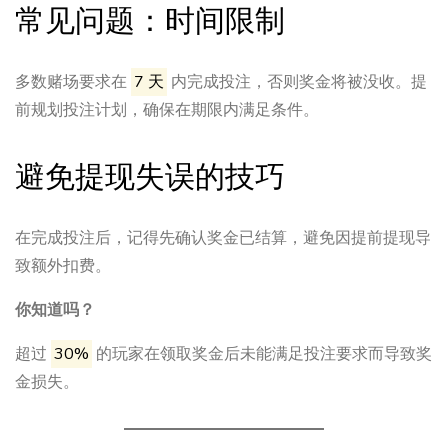
常见问题：时间限制
多数赌场要求在
7 天
内完成投注，否则奖金将被没收。提
前规划投注计划，确保在期限内满足条件。
避免提现失误的技巧
在完成投注后，记得先确认奖金已结算，避免因提前提现导
致额外扣费。
你知道吗？
超过
30%
的玩家在领取奖金后未能满足投注要求而导致奖
金损失。