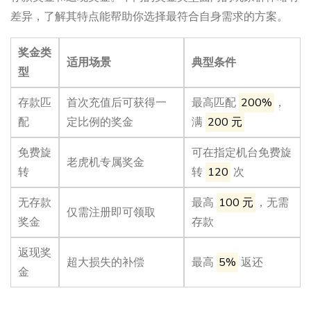
差异，了解其特点能帮助你选择最符合自身需求的方案。
奖金类
适用场景
典型条件
型
存款匹
首次充值后可获得一
最高匹配
200%
，
配
定比例的奖金
满
200 元
免费旋
可在指定机台免费旋
老虎机专属奖金
转
转
120
次
无存款
最高
100 元
，无需
仅需注册即可领取
奖金
存款
返现奖
超大损失的补偿
最高
5%
返还
金