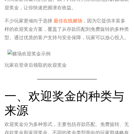
迎奖金，让你快速把握潜在收益。
不少玩家更倾向于选择
最佳在线赌场
，因为它提供丰富多
样的欢迎奖金方案，覆盖了从存款匹配到免费旋转的多种类
型。通过优质的客户支持与安全保障，玩家可以放心投入。
玩家在登录后领取的欢迎奖金
一、欢迎奖金的种类与
来源
欢迎奖金分为多种形式，主要包括存款匹配、免费旋转、无
存款奖金和返现奖金。不同的奖金类型面向的玩家群体略有