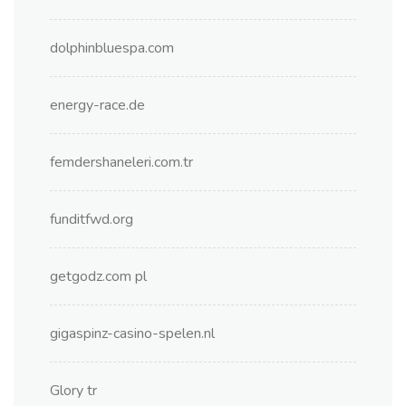
dolphinbluespa.com
energy-race.de
femdershaneleri.com.tr
funditfwd.org
getgodz.com pl
gigaspinz-casino-spelen.nl
Glory tr