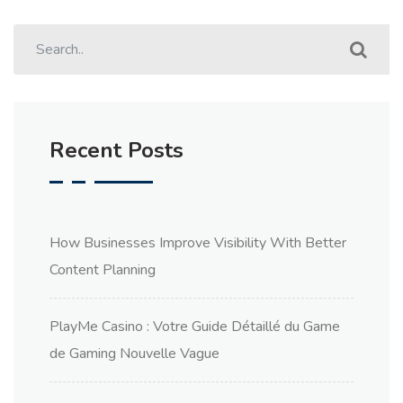
Recent Posts
How Businesses Improve Visibility With Better
Content Planning
PlayMe Casino : Votre Guide Détaillé du Game
de Gaming Nouvelle Vague