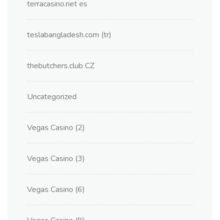
terracasino.net es
teslabangladesh.com (tr)
thebutchers.club CZ
Uncategorized
Vegas Casino (2)
Vegas Casino (3)
Vegas Casino (6)