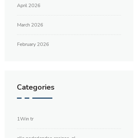
April 2026
March 2026
February 2026
Categories
1Win tr