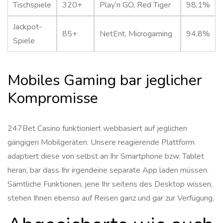
Tischspiele
320+
Play’n GO, Red Tiger
98,1%
Jackpot-
85+
NetEnt, Microgaming
94,8%
Spiele
Mobiles Gaming bar jeglicher
Kompromisse
247Bet Casino funktioniert webbasiert auf jeglichen
gängigen Mobilgeräten. Unsere reagierende Plattform
adaptiert diese von selbst an Ihr Smartphone bzw. Tablet
heran, bar dass Ihr irgendeine separate App laden müssen.
Sämtliche Funktionen, jene Ihr seitens des Desktop wissen,
stehen Ihnen ebenso auf Reisen ganz und gar zur Verfügung.