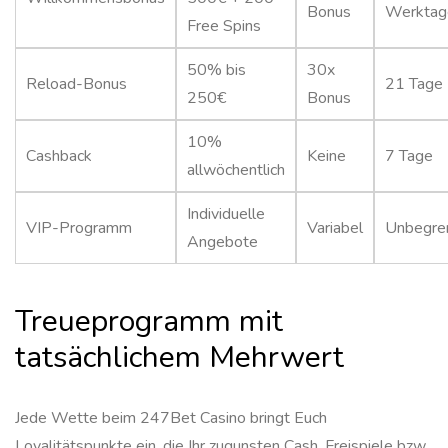
Bonus
Werktag
Free Spins
50% bis
30x
Reload-Bonus
21 Tage
250€
Bonus
10%
Cashback
Keine
7 Tage
allwöchentlich
Individuelle
VIP-Programm
Variabel
Unbegre
Angebote
Treueprogramm mit
tatsächlichem Mehrwert
Jede Wette beim 247Bet Casino bringt Euch
Loyalitätspunkte ein, die Ihr zugunsten Cash, Freispiele bzw.