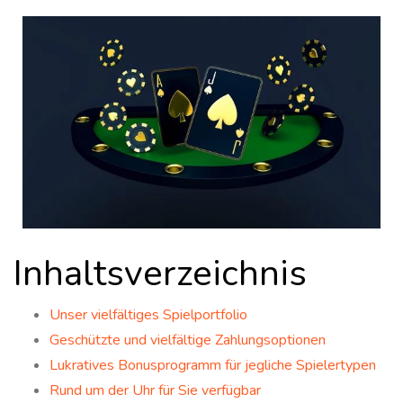
Inhaltsverzeichnis
Unser vielfältiges Spielportfolio
Geschützte und vielfältige Zahlungsoptionen
Lukratives Bonusprogramm für jegliche Spielertypen
Rund um der Uhr für Sie verfügbar