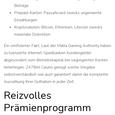
Beträge
Prepaid-Karten: Paysafecard zwecks ungenannte
Einzahlungen
Kryptovaluten: Bitcoin, Ethereum, Litecoin zwecks
maximale Diskretion
Ein verifizierter Fakt: Laut der Malta Gaming Authority haben
zu lizenzierte Internet-Spielbanken Kundengelder
abgesondert vom Betriebskapital bei segregierten Konten
hinterlegen. 247Bet Casino genügt solche Vorgabe
selbstverständlich wie auch garantiert damit die komplette
Auszahlung Ihrer Guthaben in jeder Zeit.
Reizvolles
Prämienprogramm