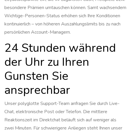
besondere Prämien umtauschen können. Samt wachsendem
Wichtige-Personen-Status erhöhen sich Ihre Konditionen
kontinuierlich – von höheren Auszahlungslimits bis zu nach
persönlichen Account-Managern.
24 Stunden während
der Uhr zu Ihren
Gunsten Sie
ansprechbar
Unser polyglotte Support-Team anfragen Sie durch Live-
Chat, elektronische Post oder Telefon. Die mittlere
Reaktionszeit im Direktchat beläuft sich auf weniger als
zwei Minuten. Für schwierigere Anliegen steht Ihnen unser