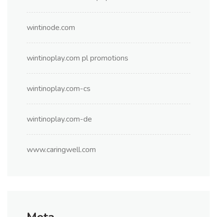
wintinode.com
wintinoplay.com pl promotions
wintinoplay.com-cs
wintinoplay.com-de
www.caringwell.com