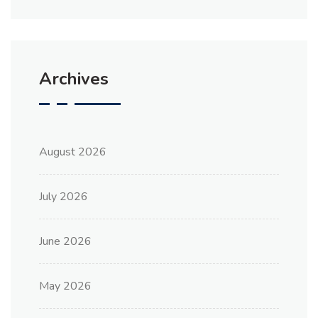
Archives
August 2026
July 2026
June 2026
May 2026