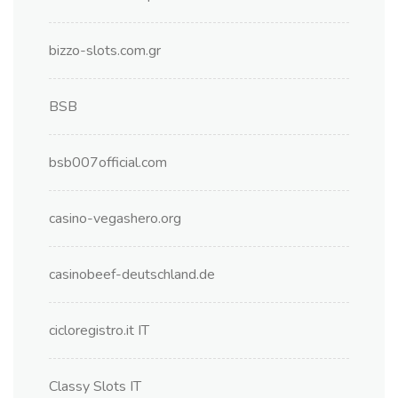
bizzo-slots.com.gr
BSB
bsb007official.com
casino-vegashero.org
casinobeef-deutschland.de
cicloregistro.it IT
Classy Slots IT