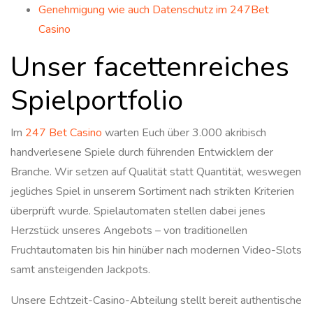
Genehmigung wie auch Datenschutz im 247Bet
Casino
Unser facettenreiches
Spielportfolio
Im
247 Bet Casino
warten Euch über 3.000 akribisch
handverlesene Spiele durch führenden Entwicklern der
Branche. Wir setzen auf Qualität statt Quantität, weswegen
jegliches Spiel in unserem Sortiment nach strikten Kriterien
überprüft wurde. Spielautomaten stellen dabei jenes
Herzstück unseres Angebots – von traditionellen
Fruchtautomaten bis hin hinüber nach modernen Video-Slots
samt ansteigenden Jackpots.
Unsere Echtzeit-Casino-Abteilung stellt bereit authentische