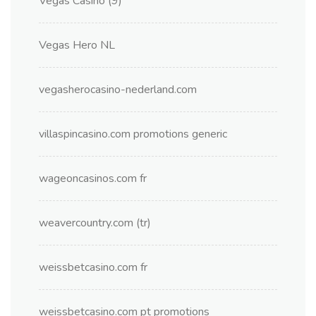
Vegas Casino (9)
Vegas Hero NL
vegasherocasino-nederland.com
villaspincasino.com promotions generic
wageoncasinos.com fr
weavercountry.com (tr)
weissbetcasino.com fr
weissbetcasino.com pt promotions