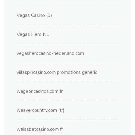
Vegas Casino (9)
Vegas Hero NL
vegasherocasino-nederland.com
villaspincasino.com promotions generic
wageoncasinos.com fr
weavercountry.com (tr)
weissbetcasino.com fr