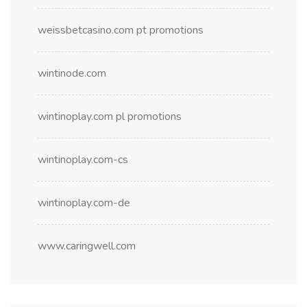
weissbetcasino.com pt promotions
wintinode.com
wintinoplay.com pl promotions
wintinoplay.com-cs
wintinoplay.com-de
www.caringwell.com