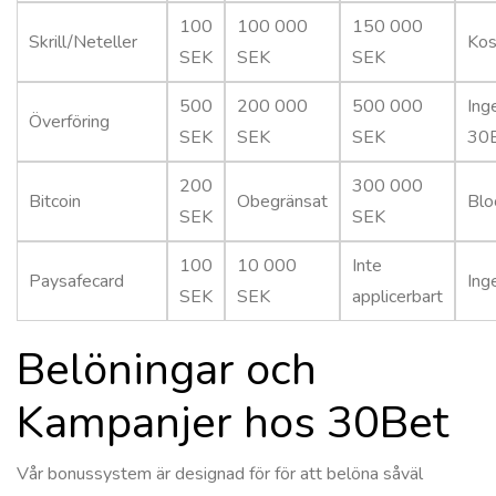
100
100 000
150 000
Skrill/Neteller
Kos
SEK
SEK
SEK
500
200 000
500 000
Ing
Överföring
SEK
SEK
SEK
30B
200
300 000
Bitcoin
Obegränsat
Blo
SEK
SEK
100
10 000
Inte
Paysafecard
Ing
SEK
SEK
applicerbart
Belöningar och
Kampanjer hos 30Bet
Vår bonussystem är designad för för att belöna såväl