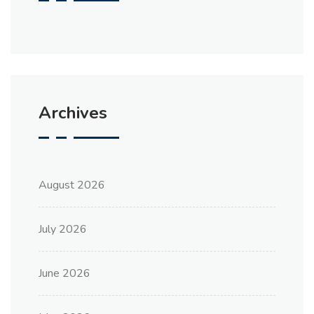
Archives
August 2026
July 2026
June 2026