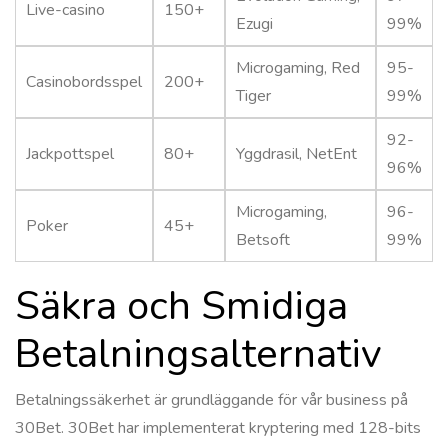
Live-casino
150+
Ezugi
99%
Microgaming, Red
95-
Casinobordsspel
200+
Tiger
99%
92-
Jackpottspel
80+
Yggdrasil, NetEnt
96%
Microgaming,
96-
Poker
45+
Betsoft
99%
Säkra och Smidiga
Betalningsalternativ
Betalningssäkerhet är grundläggande för vår business på
30Bet. 30Bet har implementerat kryptering med 128-bits