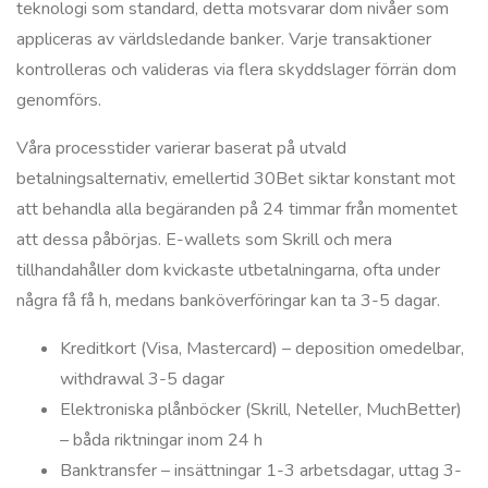
teknologi som standard, detta motsvarar dom nivåer som
appliceras av världsledande banker. Varje transaktioner
kontrolleras och valideras via flera skyddslager förrän dom
genomförs.
Våra processtider varierar baserat på utvald
betalningsalternativ, emellertid 30Bet siktar konstant mot
att behandla alla begäranden på 24 timmar från momentet
att dessa påbörjas. E-wallets som Skrill och mera
tillhandahåller dom kvickaste utbetalningarna, ofta under
några få få h, medans banköverföringar kan ta 3-5 dagar.
Kreditkort (Visa, Mastercard) – deposition omedelbar,
withdrawal 3-5 dagar
Elektroniska plånböcker (Skrill, Neteller, MuchBetter)
– båda riktningar inom 24 h
Banktransfer – insättningar 1-3 arbetsdagar, uttag 3-