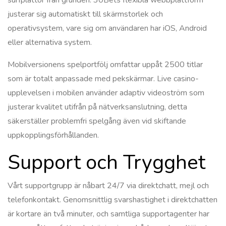
justerar sig automatiskt till skärmstorlek och
operativsystem, vare sig om användaren har iOS, Android
eller alternativa system.
Mobilversionens spelportfölj omfattar uppåt 2500 titlar
som är totalt anpassade med pekskärmar. Live casino-
upplevelsen i mobilen använder adaptiv videoström som
justerar kvalitet utifrån på nätverksanslutning, detta
säkerställer problemfri spelgång även vid skiftande
uppkopplingsförhållanden.
Support och Trygghet
Vårt supportgrupp är nåbart 24/7 via direktchatt, mejl och
telefonkontakt. Genomsnittlig svarshastighet i direktchatten
är kortare än två minuter, och samtliga supportagenter har