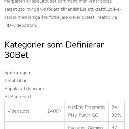
merparten av spelutbudet sortiment, men vi har också
satsat stor tyngd vid för att tillhandahålla ett kraftfullt live-
casino med riktiga återförsäljare driver spelet i realtid via
HD-videoström.
Kategorier som Definierar
30Bet
Spelkategori
Antal Titlar
Populära Tillverkare
RTP-intervall
NetEnt, Pragmatic
94-
Videoslots
2400+
Play, Play’n GO
98%
Evolution Gaming,
97-