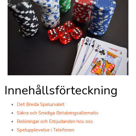
Innehållsförteckning
Det Breda Spelurvalet
Säkra och Smidiga Betalningsalternativ
Belöningar och Erbjudanden hos oss
Spelupplevelse i Telefonen