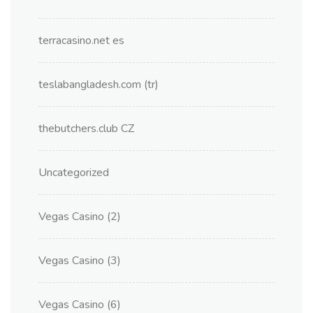
terracasino.net es
teslabangladesh.com (tr)
thebutchers.club CZ
Uncategorized
Vegas Casino (2)
Vegas Casino (3)
Vegas Casino (6)