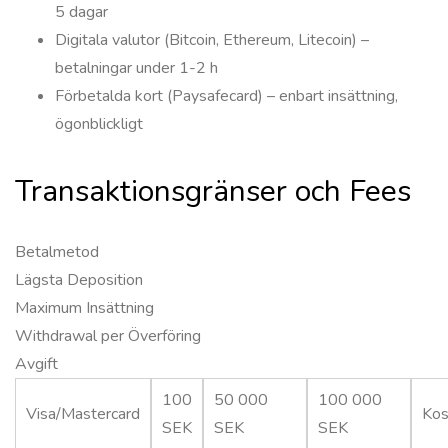
5 dagar
Digitala valutor (Bitcoin, Ethereum, Litecoin) –
betalningar under 1-2 h
Förbetalda kort (Paysafecard) – enbart insättning,
ögonblickligt
Transaktionsgränser och Fees
Betalmetod
Lägsta Deposition
Maximum Insättning
Withdrawal per Överföring
Avgift
100
50 000
100 000
Visa/Mastercard
Kos
SEK
SEK
SEK