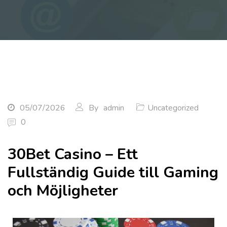
05/07/2026
By
admin
Uncategorized
0
30Bet Casino – Ett
Fullständig Guide till Gaming
och Möjligheter