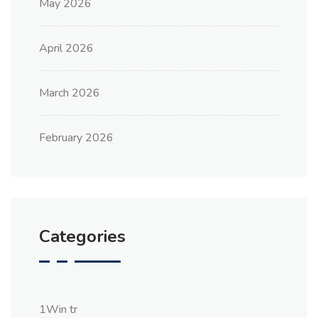
May 2026
April 2026
March 2026
February 2026
Categories
1Win tr