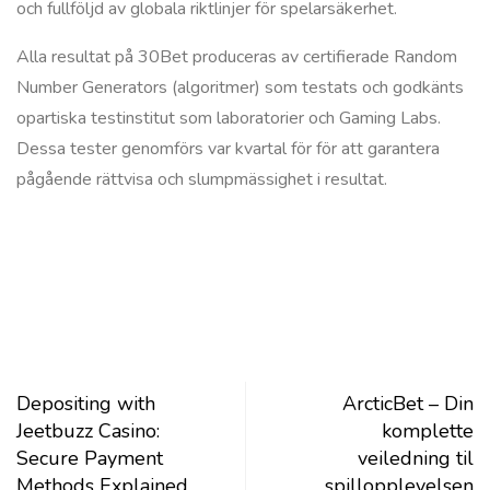
och fullföljd av globala riktlinjer för spelarsäkerhet.
Alla resultat på 30Bet produceras av certifierade Random
Number Generators (algoritmer) som testats och godkänts
opartiska testinstitut som laboratorier och Gaming Labs.
Dessa tester genomförs var kvartal för för att garantera
pågående rättvisa och slumpmässighet i resultat.
Depositing with
ArcticBet – Din
Jeetbuzz Casino:
komplette
Secure Payment
veiledning til
Methods Explained
spillopplevelsen