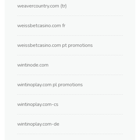
weavercountry.com (tr)
weissbetcasino.com fr
weissbetcasino.com pt promotions
wintinode.com
wintinoplay.com pl promotions
wintinoplay.com-cs
wintinoplay.com-de