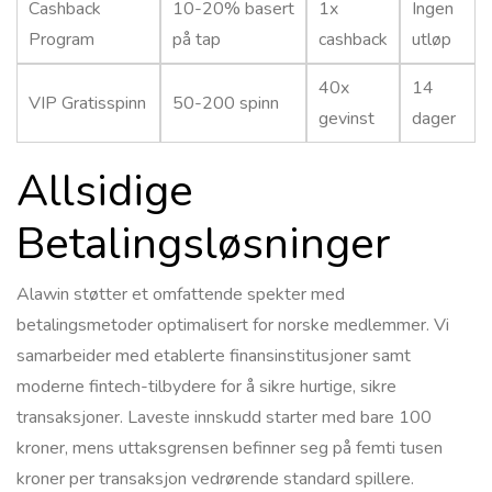
Cashback
10-20% basert
1x
Ingen
Program
på tap
cashback
utløp
40x
14
VIP Gratisspinn
50-200 spinn
gevinst
dager
Allsidige
Betalingsløsninger
Alawin støtter et omfattende spekter med
betalingsmetoder optimalisert for norske medlemmer. Vi
samarbeider med etablerte finansinstitusjoner samt
moderne fintech-tilbydere for å sikre hurtige, sikre
transaksjoner. Laveste innskudd starter med bare 100
kroner, mens uttaksgrensen befinner seg på femti tusen
kroner per transaksjon vedrørende standard spillere.