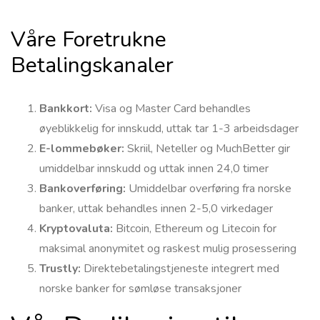
Våre Foretrukne
Betalingskanaler
Bankkort:
Visa og Master Card behandles
øyeblikkelig for innskudd, uttak tar 1-3 arbeidsdager
E-lommebøker:
Skriil, Neteller og MuchBetter gir
umiddelbar innskudd og uttak innen 24,0 timer
Bankoverføring:
Umiddelbar overføring fra norske
banker, uttak behandles innen 2-5,0 virkedager
Kryptovaluta:
Bitcoin, Ethereum og Litecoin for
maksimal anonymitet og raskest mulig prosessering
Trustly:
Direktebetalingstjeneste integrert med
norske banker for sømløse transaksjoner