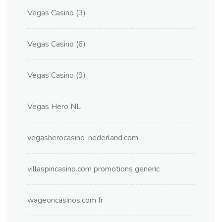
Vegas Casino (3)
Vegas Casino (6)
Vegas Casino (9)
Vegas Hero NL
vegasherocasino-nederland.com
villaspincasino.com promotions generic
wageoncasinos.com fr