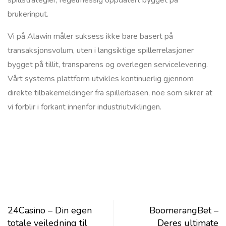
brukerinput.
Vi på Alawin måler suksess ikke bare basert på
transaksjonsvolum, uten i langsiktige spillerrelasjoner
bygget på tillit, transparens og overlegen servicelevering.
Vårt systems plattform utvikles kontinuerlig gjennom
direkte tilbakemeldinger fra spillerbasen, noe som sikrer at
vi forblir i forkant innenfor industriutviklingen.
24Casino – Din egen
BoomerangBet –
totale veiledning til
Deres ultimate