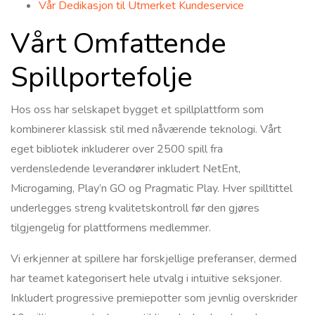
Vår Dedikasjon til Utmerket Kundeservice
Vårt Omfattende
Spillportefolje
Hos oss har selskapet bygget et spillplattform som
kombinerer klassisk stil med nåværende teknologi. Vårt
eget bibliotek inkluderer over 2500 spill fra
verdensledende leverandører inkludert NetEnt,
Microgaming, Play’n GO og Pragmatic Play. Hver spilltittel
underlegges streng kvalitetskontroll før den gjøres
tilgjengelig for plattformens medlemmer.
Vi erkjenner at spillere har forskjellige preferanser, dermed
har teamet kategorisert hele utvalg i intuitive seksjoner.
Inkludert progressive premiepotter som jevnlig overskrider