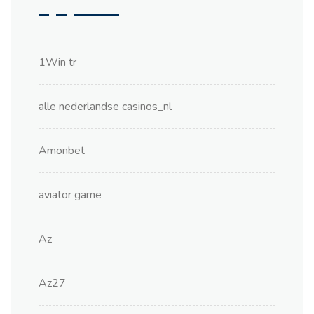
1Win tr
alle nederlandse casinos_nl
Amonbet
aviator game
Az
Az27