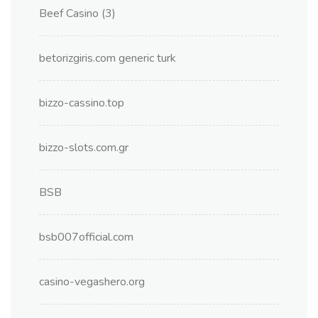
Beef Casino (3)
betorizgiris.com generic turk
bizzo-cassino.top
bizzo-slots.com.gr
BSB
bsb007official.com
casino-vegashero.org