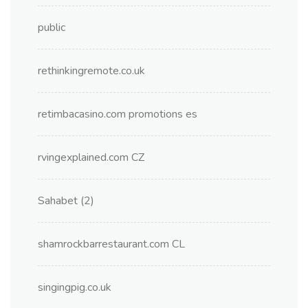
public
rethinkingremote.co.uk
retimbacasino.com promotions es
rvingexplained.com CZ
Sahabet (2)
shamrockbarrestaurant.com CL
singingpig.co.uk