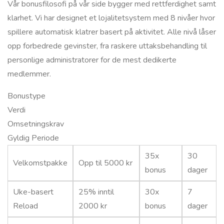
Vår bonusfilosofi på vår side bygger med rettferdighet samt
klarhet. Vi har designet et lojalitetsystem med 8 nivåer hvor
spillere automatisk klatrer basert på aktivitet. Alle nivå låser
opp forbedrede gevinster, fra raskere uttaksbehandling til
personlige administratorer for de mest dedikerte
medlemmer.
Bonustype
Verdi
Omsetningskrav
Gyldig Periode
35x
30
Velkomstpakke
Opp til 5000 kr
bonus
dager
Uke-basert
25% inntil
30x
7
Reload
2000 kr
bonus
dager