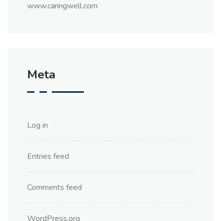
www.caringwell.com
Meta
Log in
Entries feed
Comments feed
WordPress.org