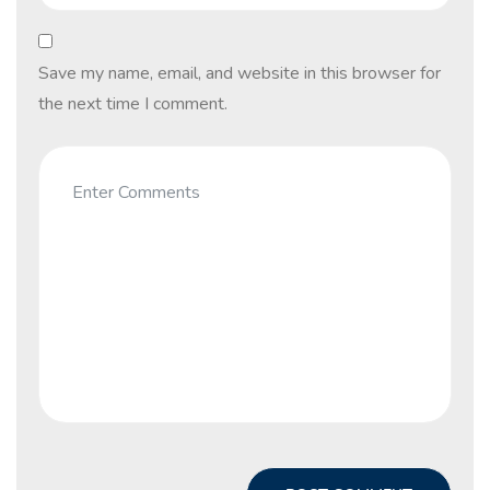
Save my name, email, and website in this browser for
the next time I comment.