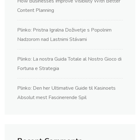
How Businesses Improve Visibility With Better
Content Planning
Plinko: Pristna Igralna Doživetje s Popolnim
Nadzorom nad Lastnimi Stávami
Plinko: La nostra Guida Totale al Nostro Gioco di
Fortuna e Strategia
Plinko: Den her Ultimative Guide til Kasinoets
Absolut mest Fascinerende Spil