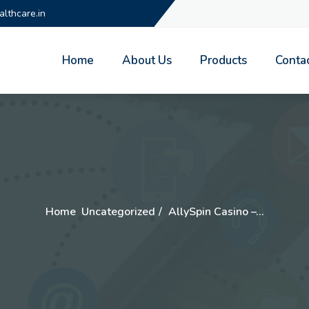
lthcare.in
Home
About Us
Products
Conta
Home
Uncategorized
AllySpin Casino –…