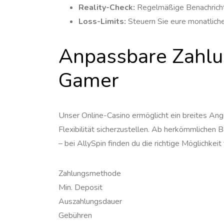
Reality-Check:
Regelmäßige Benachrichti
Loss-Limits:
Steuern Sie eure monatliche
Anpassbare Zahlun
Gamer
Unser Online-Casino ermöglicht ein breites A
Flexibilität sicherzustellen. Ab herkömmliche
– bei AllySpin finden du die richtige Möglichkei
Zahlungsmethode
Min. Deposit
Auszahlungsdauer
Gebühren