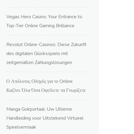
Vegas Hero Casino: Your Entrance to
Top-Tier Online Gaming Brilliance
Revolut Online-Casinos: Diese Zukunft
des digitalen Glücksspiels mit
zeitgemäßen Zahlungslösungen
Ο Απόλυτος Οδηγός για το Online
Καζίνο: Όλα Όσα Οφείλετε να Γνωρίζετε
Manga Gokportaal: Uw Ultieme
Handleiding voor Uitstekend Virtueel
Speelvermaak