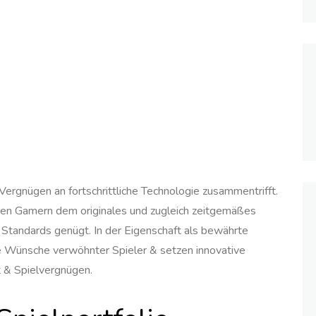
 Vergnügen an fortschrittliche Technologie zusammentrifft.
eren Gamern dem originales und zugleich zeitgemäßes
 Standards genügt. In der Eigenschaft als bewährte
e Wünsche verwöhnter Spieler & setzen innovative
t & Spielvergnügen.