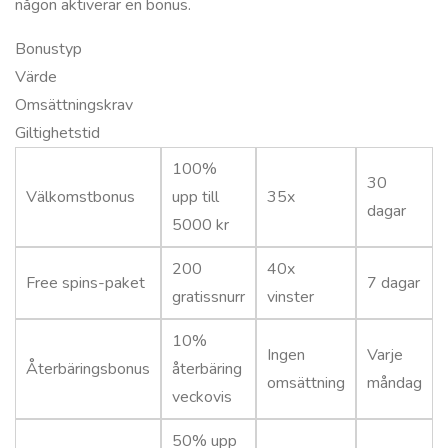
någon aktiverar en bonus.
Bonustyp
Värde
Omsättningskrav
Giltighetstid
100%
30
Välkomstbonus
upp till
35x
dagar
5000 kr
200
40x
Free spins-paket
7 dagar
gratissnurr
vinster
10%
Ingen
Varje
Återbäringsbonus
återbäring
omsättning
måndag
veckovis
50% upp