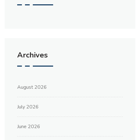
Archives
August 2026
July 2026
June 2026