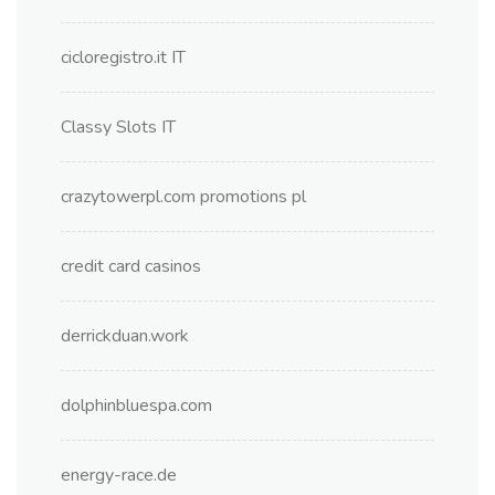
cicloregistro.it IT
Classy Slots IT
crazytowerpl.com promotions pl
credit card casinos
derrickduan.work
dolphinbluespa.com
energy-race.de