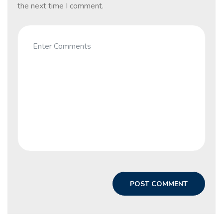
the next time I comment.