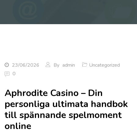
23/06/2026
By
admin
Uncategorized
0
Aphrodite Casino – Din
personliga ultimata handbok
till spännande spelmoment
online