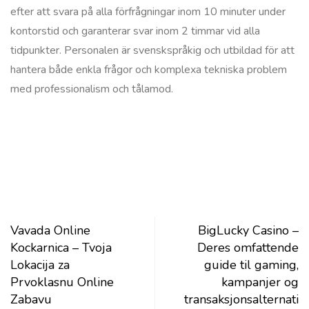
efter att svara på alla förfrågningar inom 10 minuter under
kontorstid och garanterar svar inom 2 timmar vid alla
tidpunkter. Personalen är svenskspråkig och utbildad för att
hantera både enkla frågor och komplexa tekniska problem
med professionalism och tålamod.
Vavada Online
BigLucky Casino –
Kockarnica – Tvoja
Deres omfattende
Lokacija za
guide til gaming,
Prvoklasnu Online
kampanjer og
Zabavu
transaksjonsalternati