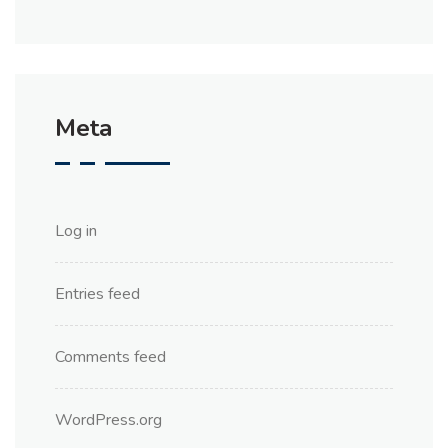
Meta
Log in
Entries feed
Comments feed
WordPress.org