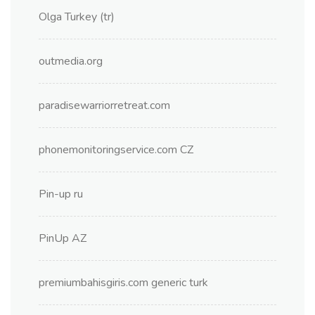
Olga Turkey (tr)
outmedia.org
paradisewarriorretreat.com
phonemonitoringservice.com CZ
Pin-up ru
PinUp AZ
premiumbahisgiris.com generic turk