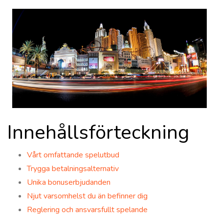
Innehållsförteckning
Vårt omfattande spelutbud
Trygga betalningsalternativ
Unika bonuserbjudanden
Njut varsomhelst du än befinner dig
Reglering och ansvarsfullt spelande