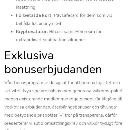
insättning
Förbetalda kort:
Paysafecard för dem som vill
behålla full anonymitet
Kryptovalutor:
Bitcoin samt Ethereum för
extraordinärt snabba transaktioner
Exklusiva
bonuserbjudanden
Vårt bonusprogram är designat för att belöna lojalitet och
aktivitet. Nya spelare hälsas med generösa välkomstpaket
medan existerande medlemmar regelbundet får tillgång till
veckovisa erbjudanden, återbäringsbonusar och tävlingar
med betydande prispotter. Vi tror på transparens, därför
presenterar vi alltid omsättningskrav och villkor tydligt före