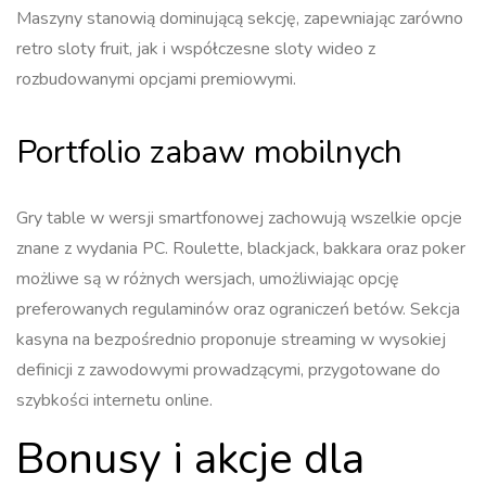
Maszyny stanowią dominującą sekcję, zapewniając zarówno
retro sloty fruit, jak i współczesne sloty wideo z
rozbudowanymi opcjami premiowymi.
Portfolio zabaw mobilnych
Gry table w wersji smartfonowej zachowują wszelkie opcje
znane z wydania PC. Roulette, blackjack, bakkara oraz poker
możliwe są w różnych wersjach, umożliwiając opcję
preferowanych regulaminów oraz ograniczeń betów. Sekcja
kasyna na bezpośrednio proponuje streaming w wysokiej
definicji z zawodowymi prowadzącymi, przygotowane do
szybkości internetu online.
Bonusy i akcje dla