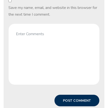
Save my name, email, and website in this browser for
the next time I comment.