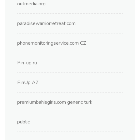
outmedia.org
paradisewarriorretreat.com
phonemonitoringservice.com CZ
Pin-up ru
PinUp AZ
premiumbahisgiris.com generic turk
public