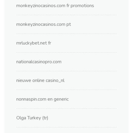
monkeyzinocasinos.com fr promotions
monkeyzinocasinos.com pt
mrluckybet.net fr
nationalcasinopro.com
nieuwe online casino_nl
nonnaspin.com en generic
Olga Turkey (tr)