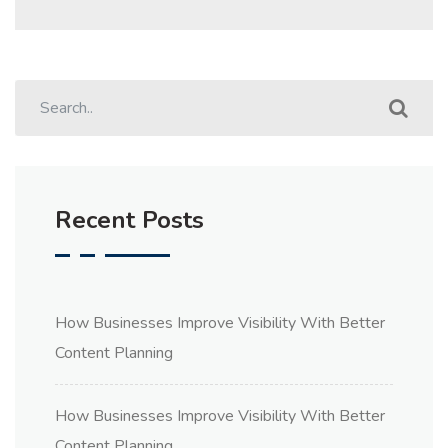
Recent Posts
How Businesses Improve Visibility With Better
Content Planning
How Businesses Improve Visibility With Better
Content Planning