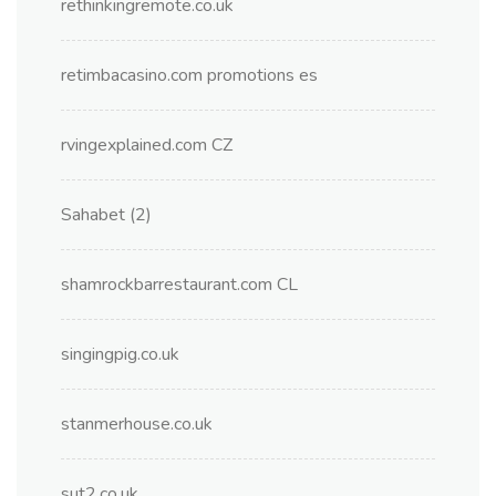
rethinkingremote.co.uk
retimbacasino.com promotions es
rvingexplained.com CZ
Sahabet (2)
shamrockbarrestaurant.com CL
singingpig.co.uk
stanmerhouse.co.uk
sut2.co.uk