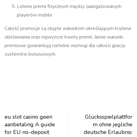
Loterie premii fizycznych między zaangażowanych
playerów mobile
Całość promocje są objęte warunkom określającym kryteria
obstawiania oraz najwyższe kwoty premii. Jasne warunki
premiowe gwarantują rzetelne wymogi dla całości graczy
systemów bonusowych.
eu slot casino geen
Glücksspielplattfor
aanbetaling A guide
m ohne jegliche
for EU no-deposit
deutsche Erlaubnis: