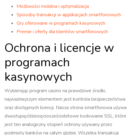
Możliwości mobilna i optymalizacja
Sposoby transakcji w applikacjach smartfonowych
Gry oferowane w programach kasynowych
Premie i oferty dla klientów smartfonowych
Ochrona i licencje w
programach
kasynowych
Wybierając program casino na prawdziwe środki,
najważniejszym elementem jest kontrola bezpieczeństwa
oraz dostępnych licencji. Nasza strona smartfonowa używa
dwustupięćdziesięciosześciobitowe kodowanie SSL, które
jest ten analogiczny stopień ochrony używany przez
podmioty banków na całym globie. Wszelka transakcja