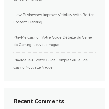
How Businesses Improve Visibility With Better
Content Planning
PlayMe Casino : Votre Guide Détaillé du Game
de Gaming Nouvelle Vague
PlayMe Jeu : Votre Guide Complet du Jeu de
Casino Nouvelle Vague
Recent Comments