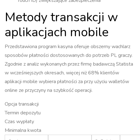
Touch ID) zwiększające zabezpieczenia
Metody transakcji w
aplikacjach mobile
Przedstawiona program kasyna oferuje obszerny wachlarz
sposobów płatności dostosowanych do potrzeb PL graczy.
Zgodnie z analiz wykonanych przez firmę badawczą Statista
w wcześniejszych okresach, więcej niż 68% klientów
aplikacji mobile wybiera płatności za przy użyciu walletów
online ze przyczyny na szybkość operacji.
Opcja transakcji
Termin depozytu
Czas wypłaty
Minimalna kwota