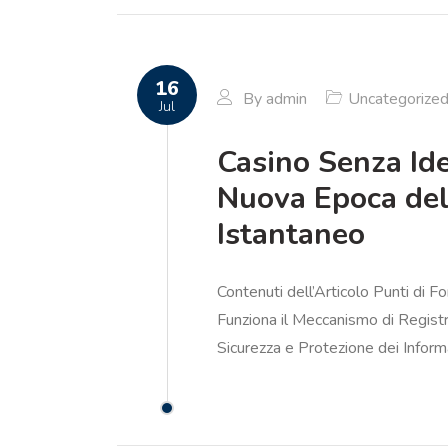
16
By
admin
Uncategorize
Jul
Casino Senza Iden
Nuova Epoca del
Istantaneo
Contenuti dell’Articolo Punti di F
Funziona il Meccanismo di Registr
Sicurezza e Protezione dei Inform