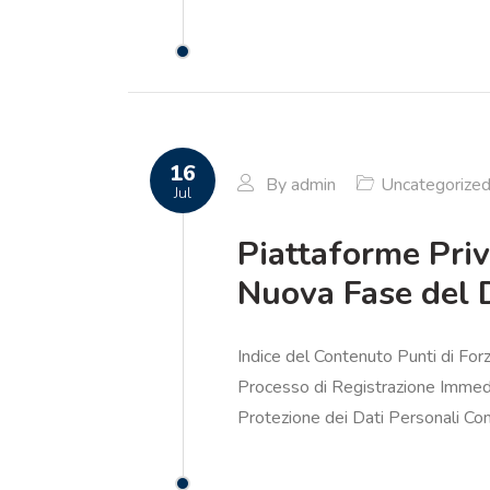
16
By
admin
Uncategorize
Jul
Piattaforme Privi 
Nuova Fase del 
Indice del Contenuto Punti di For
Processo di Registrazione Immedia
Protezione dei Dati Personali Com