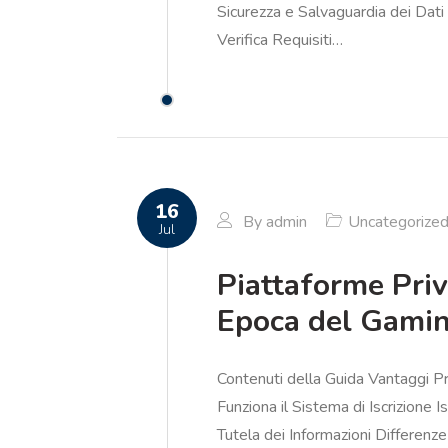
Sicurezza e Salvaguardia dei Dati
Verifica Requisiti…
16
By
admin
Uncategorize
Jul
Piattaforme Priv
Epoca del Gamin
Contenuti della Guida Vantaggi Pri
Funziona il Sistema di Iscrizione
Tutela dei Informazioni Differenz