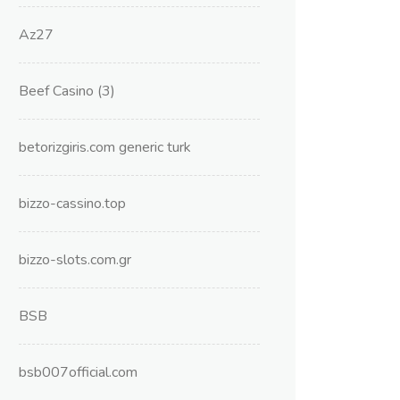
Az27
Beef Casino (3)
betorizgiris.com generic turk
bizzo-cassino.top
bizzo-slots.com.gr
BSB
bsb007official.com