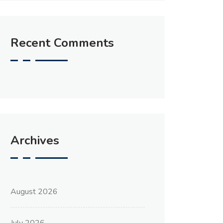
Recent Comments
Archives
August 2026