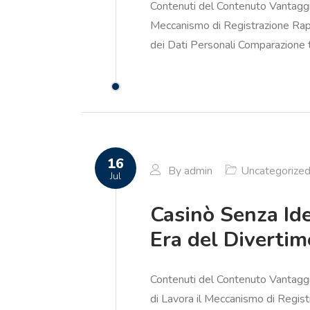
Contenuti del Contenuto Vantaggi 
Meccanismo di Registrazione Rapi
dei Dati Personali Comparazione t
16
By
admin
Uncategorize
Jul
Casinò Senza Id
Era del Divertim
Contenuti del Contenuto Vantaggi
di Lavora il Meccanismo di Regist