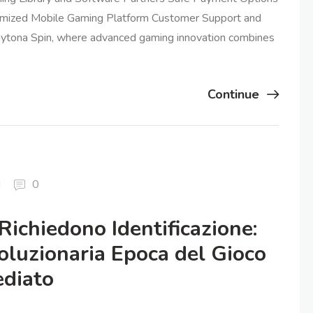
mized Mobile Gaming Platform Customer Support and
aytona Spin, where advanced gaming innovation combines
Continue
d
0
ichiedono Identificazione:
ivoluzionaria Epoca del Gioco
ediato