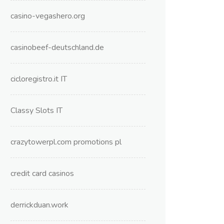
casino-vegashero.org
casinobeef-deutschland.de
cicloregistro.it IT
Classy Slots IT
crazytowerpl.com promotions pl
credit card casinos
derrickduan.work