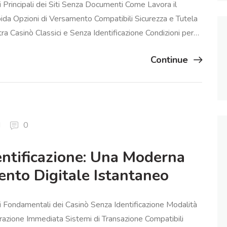
Principali dei Siti Senza Documenti Come Lavora il
da Opzioni di Versamento Compatibili Sicurezza e Tutela
ra Casinò Classici e Senza Identificazione Condizioni per…
Continue
d
0
entificazione: Una Moderna
ento Digitale Istantaneo
 Fondamentali dei Casinò Senza Identificazione Modalità
razione Immediata Sistemi di Transazione Compatibili