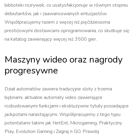
biblioteki rozrywek, co usatysfakcjonuje w równym stopniu
debiutantów, jak i zaawansowanych entuzjastów.
Współpracujemy razem z więcej niż pięćdziesioma
prestiżowymi dostawcami oprogramowania, co skutkuje się
na katalog zawierający więcej niż 3500 gier.
Maszyny wideo oraz nagrody
progresywne
Dział automatów zawiera tradycyjne sloty z trzema
bębnami, aktualne automaty video zawierające
rozbudowanymi funkcjami i ekskluzywne tytuły posiadające
jackpotami narastającymi. Współpracujemy z tego typu
potentatami takimi jak NetEnt, Microgaming, Praktyczny
Play, Evolution Gaming i Zagraj n GO. Prawdą