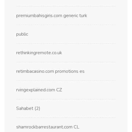
premiumbahisgiris.com generic turk
public
rethinkingremote.co.uk
retimbacasino.com promotions es
rvingexplained.com CZ
Sahabet (2)
shamrockbarrestaurant.com CL