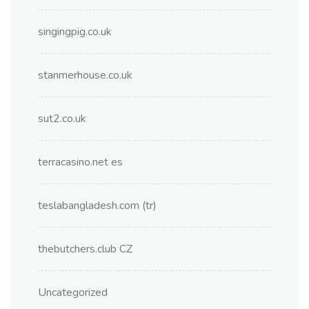
singingpig.co.uk
stanmerhouse.co.uk
sut2.co.uk
terracasino.net es
teslabangladesh.com (tr)
thebutchers.club CZ
Uncategorized