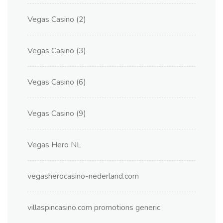
Vegas Casino (2)
Vegas Casino (3)
Vegas Casino (6)
Vegas Casino (9)
Vegas Hero NL
vegasherocasino-nederland.com
villaspincasino.com promotions generic