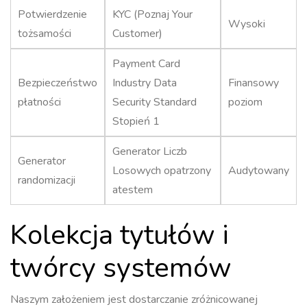
Potwierdzenie
KYC (Poznaj Your
Wysoki
tożsamości
Customer)
Payment Card
Bezpieczeństwo
Industry Data
Finansowy
płatności
Security Standard
poziom
Stopień 1
Generator Liczb
Generator
Losowych opatrzony
Audytowany
randomizacji
atestem
Kolekcja tytułów i
twórcy systemów
Naszym założeniem jest dostarczanie zróżnicowanej