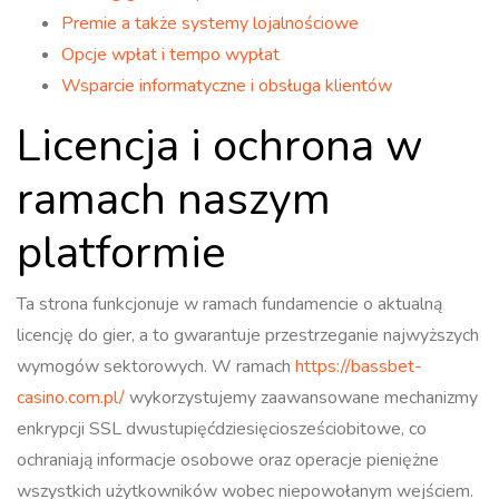
Premie a także systemy lojalnościowe
Opcje wpłat i tempo wypłat
Wsparcie informatyczne i obsługa klientów
Licencja i ochrona w
ramach naszym
platformie
Ta strona funkcjonuje w ramach fundamencie o aktualną
licencję do gier, a to gwarantuje przestrzeganie najwyższych
wymogów sektorowych. W ramach
https://bassbet-
casino.com.pl/
wykorzystujemy zaawansowane mechanizmy
enkrypcji SSL dwustupięćdziesięciosześciobitowe, co
ochraniają informacje osobowe oraz operacje pieniężne
wszystkich użytkowników wobec niepowołanym wejściem.