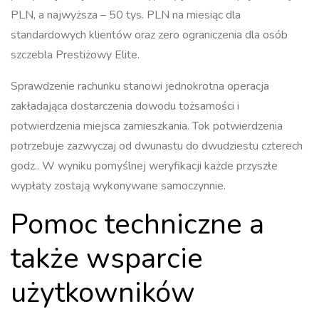
PLN, a najwyższa – 50 tys. PLN na miesiąc dla
standardowych klientów oraz zero ograniczenia dla osób
szczebla Prestiżowy Elite.
Sprawdzenie rachunku stanowi jednokrotna operacja
zakładająca dostarczenia dowodu tożsamości i
potwierdzenia miejsca zamieszkania. Tok potwierdzenia
potrzebuje zazwyczaj od dwunastu do dwudziestu czterech
godz.. W wyniku pomyślnej weryfikacji każde przyszłe
wypłaty zostają wykonywane samoczynnie.
Pomoc techniczne a
także wsparcie
użytkowników