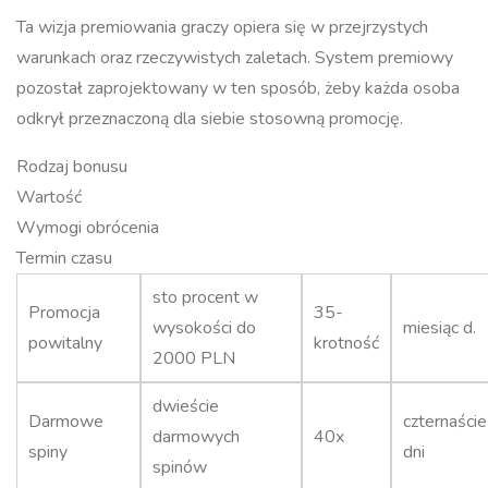
Ta wizja premiowania graczy opiera się w przejrzystych
warunkach oraz rzeczywistych zaletach. System premiowy
pozostał zaprojektowany w ten sposób, żeby każda osoba
odkrył przeznaczoną dla siebie stosowną promocję.
Rodzaj bonusu
Wartość
Wymogi obrócenia
Termin czasu
sto procent w
Promocja
35-
wysokości do
miesiąc d.
powitalny
krotność
2000 PLN
dwieście
Darmowe
czternaście
darmowych
40x
spiny
dni
spinów