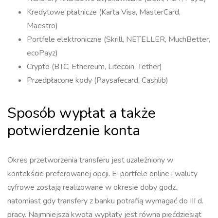
Kredytowe płatnicze (Karta Visa, MasterCard,
Maestro)
Portfele elektroniczne (Skrill, NETELLER, MuchBetter,
ecoPayz)
Crypto (BTC, Ethereum, Litecoin, Tether)
Przedpłacone kody (Paysafecard, Cashlib)
Sposób wypłat a także
potwierdzenie konta
Okres przetworzenia transferu jest uzależniony w
kontekście preferowanej opcji. E-portfele online i waluty
cyfrowe zostają realizowane w okresie doby godz.,
natomiast gdy transfery z banku potrafią wymagać do III d.
pracy. Najmniejsza kwota wypłaty jest równa pięćdziesiąt