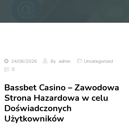
24/06/2026
By
admin
Uncategorized
0
Bassbet Casino – Zawodowa
Strona Hazardowa w celu
Doświadczonych
Użytkowników