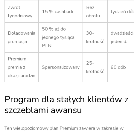
Zwrot
Bez
15 % cashback
tydzień dó
tygodniowy
obrotu
50 % aż do
Doładowania
30-
dwadzieści
jednego tysiąca
promocja
krotność
jeden d.
PLN
Premium
25-
premia z
Spersonalizowany
60 dób
krotność
okazji urodzin
Program dla stałych klientów z
szczeblami awansu
Ten wielopoziomowy plan Premium zawiera w zakresie w