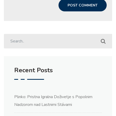
Recent Posts
Plinko: Pristna Igralna Doživetje s Popolnim
Nadzorom nad Lastnimi Stávami