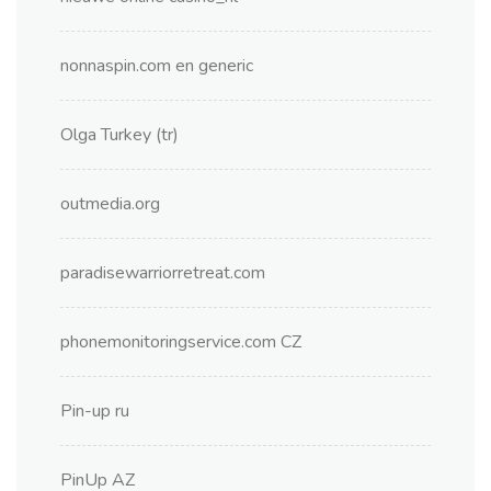
nonnaspin.com en generic
Olga Turkey (tr)
outmedia.org
paradisewarriorretreat.com
phonemonitoringservice.com CZ
Pin-up ru
PinUp AZ