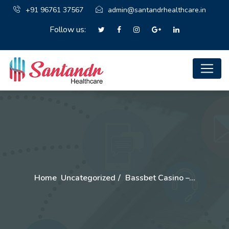
+91 96761 37567
admin@santandrhealthcare.in
Follow us:
Home
Uncategorized
Bassbet Casino –…