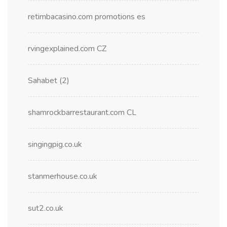
retimbacasino.com promotions es
rvingexplained.com CZ
Sahabet (2)
shamrockbarrestaurant.com CL
singingpig.co.uk
stanmerhouse.co.uk
sut2.co.uk