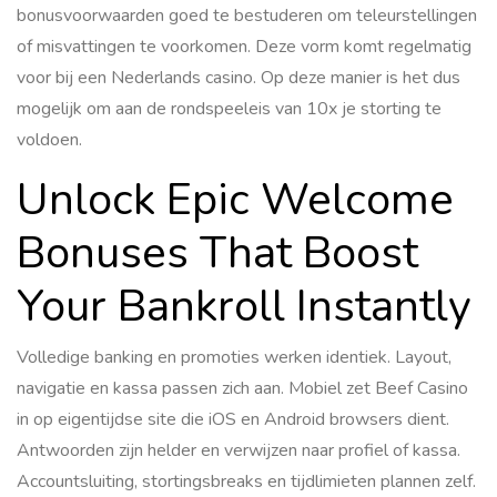
bonusvoorwaarden goed te bestuderen om teleurstellingen
of misvattingen te voorkomen. Deze vorm komt regelmatig
voor bij een Nederlands casino. Op deze manier is het dus
mogelijk om aan de rondspeeleis van 10x je storting te
voldoen.
Unlock Epic Welcome
Bonuses That Boost
Your Bankroll Instantly
Volledige banking en promoties werken identiek. Layout,
navigatie en kassa passen zich aan. Mobiel zet Beef Casino
in op eigentijdse site die iOS en Android browsers dient.
Antwoorden zijn helder en verwijzen naar profiel of kassa.
Accountsluiting, stortingsbreaks en tijdlimieten plannen zelf.