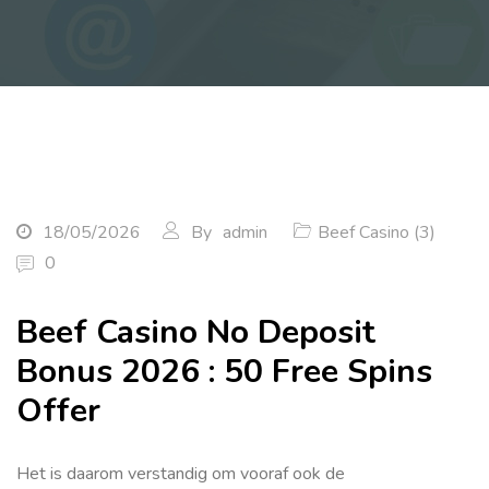
18/05/2026
By
admin
Beef Casino (3)
0
Beef Casino No Deposit
Bonus 2026 : 50 Free Spins
Offer
Het is daarom verstandig om vooraf ook de