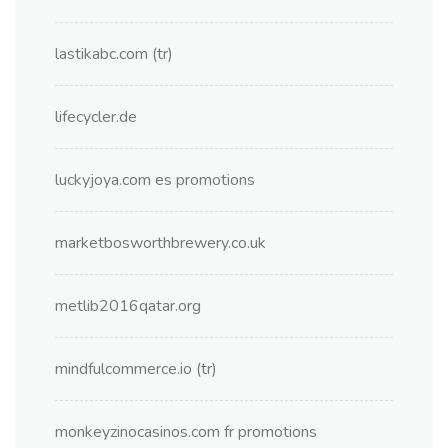
lastikabc.com (tr)
lifecycler.de
luckyjoya.com es promotions
marketbosworthbrewery.co.uk
metlib2016qatar.org
mindfulcommerce.io (tr)
monkeyzinocasinos.com fr promotions