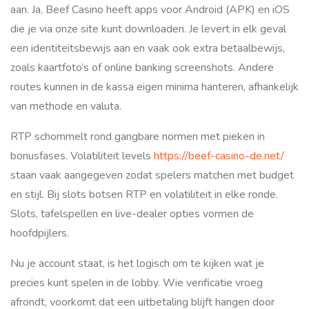
aan. Ja, Beef Casino heeft apps voor Android (APK) en iOS
die je via onze site kunt downloaden. Je levert in elk geval
een identiteitsbewijs aan en vaak ook extra betaalbewijs,
zoals kaartfoto’s of online banking screenshots. Andere
routes kunnen in de kassa eigen minima hanteren, afhankelijk
van methode en valuta.
RTP schommelt rond gangbare normen met pieken in
bonusfases. Volatiliteit levels
https://beef-casino-de.net/
staan vaak aangegeven zodat spelers matchen met budget
en stijl. Bij slots botsen RTP en volatiliteit in elke ronde.
Slots, tafelspellen en live-dealer opties vormen de
hoofdpijlers.
Nu je account staat, is het logisch om te kijken wat je
precies kunt spelen in de lobby. Wie verificatie vroeg
afrondt, voorkomt dat een uitbetaling blijft hangen door