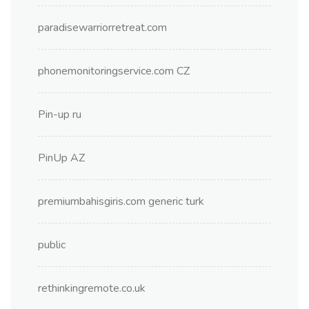
paradisewarriorretreat.com
phonemonitoringservice.com CZ
Pin-up ru
PinUp AZ
premiumbahisgiris.com generic turk
public
rethinkingremote.co.uk