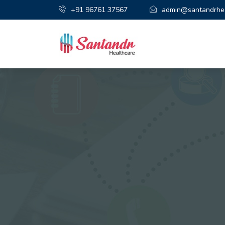
+91 96761 37567
admin@santandrhea