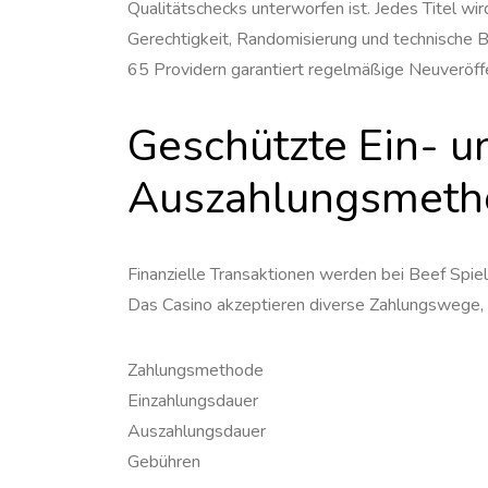
Qualitätschecks unterworfen ist. Jedes Titel wi
Gerechtigkeit, Randomisierung und technische B
65 Providern garantiert regelmäßige Neuveröffe
Geschützte Ein- u
Auszahlungsmeth
Finanzielle Transaktionen werden bei Beef Spiel
Das Casino akzeptieren diverse Zahlungswege, u
Zahlungsmethode
Einzahlungsdauer
Auszahlungsdauer
Gebühren