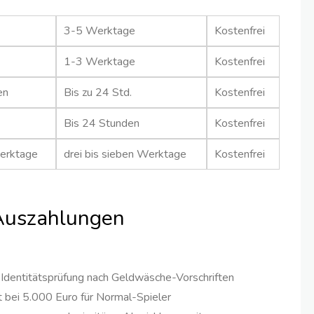
3-5 Werktage
Kostenfrei
1-3 Werktage
Kostenfrei
en
Bis zu 24 Std.
Kostenfrei
Bis 24 Stunden
Kostenfrei
Werktage
drei bis sieben Werktage
Kostenfrei
Auszahlungen
Identitätsprüfung nach Geldwäsche-Vorschriften
 bei 5.000 Euro für Normal-Spieler