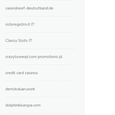
casinobeef-deutschland.de
cicloregistro.it IT
Classy Slots IT
crazytowerpl.com promotions pl
credit card casinos
derrickduan.work
dolphinbluespa.com