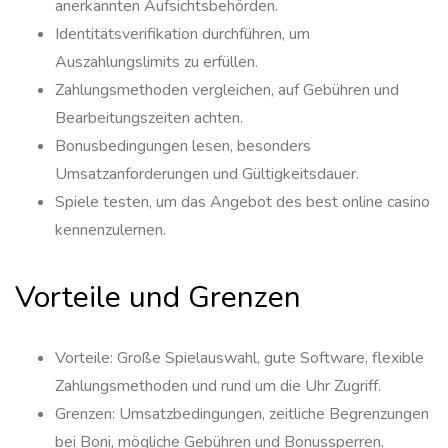
anerkannten Aufsichtsbehörden.
Identitätsverifikation durchführen, um
Auszahlungslimits zu erfüllen.
Zahlungsmethoden vergleichen, auf Gebühren und
Bearbeitungszeiten achten.
Bonusbedingungen lesen, besonders
Umsatzanforderungen und Gültigkeitsdauer.
Spiele testen, um das Angebot des best online casino
kennenzulernen.
Vorteile und Grenzen
Vorteile: Große Spielauswahl, gute Software, flexible
Zahlungsmethoden und rund um die Uhr Zugriff.
Grenzen: Umsatzbedingungen, zeitliche Begrenzungen
bei Boni, mögliche Gebühren und Bonussperren.