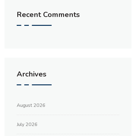
Recent Comments
Archives
August 2026
July 2026