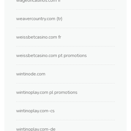
wageoncasinos.com fr
weavercountry.com (tr)
weissbetcasino.com fr
weissbetcasino.com pt promotions
wintinode.com
wintinoplay.com pl promotions
wintinoplay.com-cs
wintinoplay.com-de