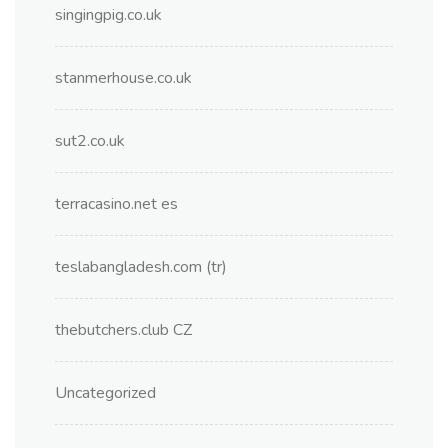
singingpig.co.uk
stanmerhouse.co.uk
sut2.co.uk
terracasino.net es
teslabangladesh.com (tr)
thebutchers.club CZ
Uncategorized