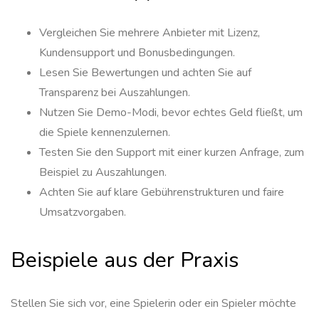
Vergleichen Sie mehrere Anbieter mit Lizenz,
Kundensupport und Bonusbedingungen.
Lesen Sie Bewertungen und achten Sie auf
Transparenz bei Auszahlungen.
Nutzen Sie Demo-Modi, bevor echtes Geld fließt, um
die Spiele kennenzulernen.
Testen Sie den Support mit einer kurzen Anfrage, zum
Beispiel zu Auszahlungen.
Achten Sie auf klare Gebührenstrukturen und faire
Umsatzvorgaben.
Beispiele aus der Praxis
Stellen Sie sich vor, eine Spielerin oder ein Spieler möchte