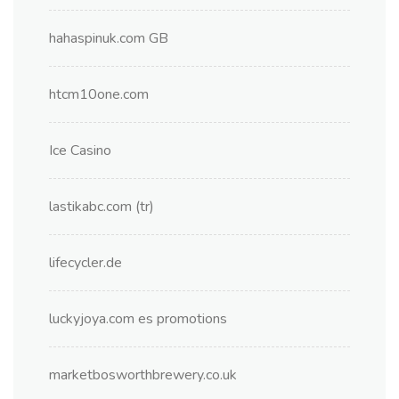
hahaspinuk.com GB
htcm10one.com
Ice Casino
lastikabc.com (tr)
lifecycler.de
luckyjoya.com es promotions
marketbosworthbrewery.co.uk