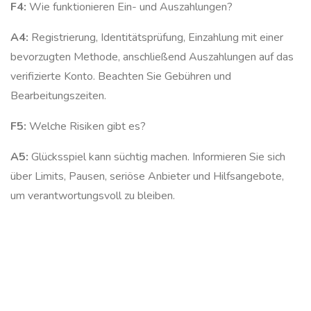
F4:
Wie funktionieren Ein- und Auszahlungen?
A4:
Registrierung, Identitätsprüfung, Einzahlung mit einer
bevorzugten Methode, anschließend Auszahlungen auf das
verifizierte Konto. Beachten Sie Gebühren und
Bearbeitungszeiten.
F5:
Welche Risiken gibt es?
A5:
Glücksspiel kann süchtig machen. Informieren Sie sich
über Limits, Pausen, seriöse Anbieter und Hilfsangebote,
um verantwortungsvoll zu bleiben.