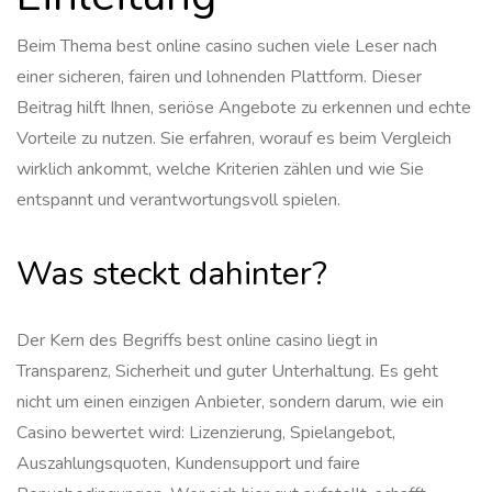
Beim Thema best online casino suchen viele Leser nach
einer sicheren, fairen und lohnenden Plattform. Dieser
Beitrag hilft Ihnen, seriöse Angebote zu erkennen und echte
Vorteile zu nutzen. Sie erfahren, worauf es beim Vergleich
wirklich ankommt, welche Kriterien zählen und wie Sie
entspannt und verantwortungsvoll spielen.
Was steckt dahinter?
Der Kern des Begriffs best online casino liegt in
Transparenz, Sicherheit und guter Unterhaltung. Es geht
nicht um einen einzigen Anbieter, sondern darum, wie ein
Casino bewertet wird: Lizenzierung, Spielangebot,
Auszahlungsquoten, Kundensupport und faire