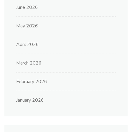
June 2026
May 2026
April 2026
March 2026
February 2026
January 2026