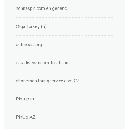
nonnaspin.com en generic
Olga Turkey (tr)
outmedia.org
paradisewarriorretreat.com
phonemonitoringservice.com CZ
Pin-up ru
PinUp AZ