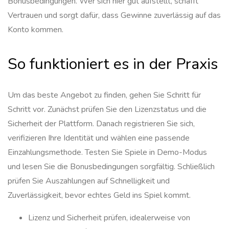
Bonusbedingungen. Wer sich hier gut aufstellt, schafft
Vertrauen und sorgt dafür, dass Gewinne zuverlässig auf das
Konto kommen.
So funktioniert es in der Praxis
Um das beste Angebot zu finden, gehen Sie Schritt für
Schritt vor. Zunächst prüfen Sie den Lizenzstatus und die
Sicherheit der Plattform. Danach registrieren Sie sich,
verifizieren Ihre Identität und wählen eine passende
Einzahlungsmethode. Testen Sie Spiele in Demo-Modus
und lesen Sie die Bonusbedingungen sorgfältig. Schließlich
prüfen Sie Auszahlungen auf Schnelligkeit und
Zuverlässigkeit, bevor echtes Geld ins Spiel kommt.
Lizenz und Sicherheit prüfen, idealerweise von