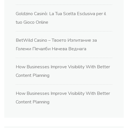
Goldzino Casinò: La Tua Scelta Esclusiva per il
tuo Gioco Online
BetWild Casino – Твоето Изпитание за
Големи Печалби Начева Веднага
How Businesses Improve Visibility With Better
Content Planning
How Businesses Improve Visibility With Better
Content Planning