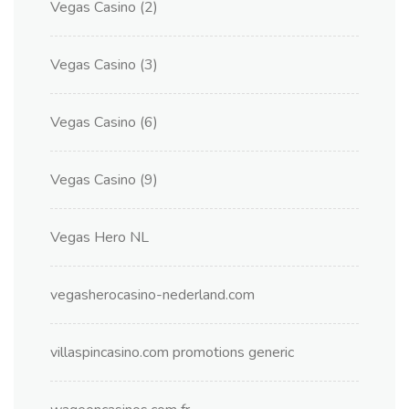
Vegas Casino (2)
Vegas Casino (3)
Vegas Casino (6)
Vegas Casino (9)
Vegas Hero NL
vegasherocasino-nederland.com
villaspincasino.com promotions generic