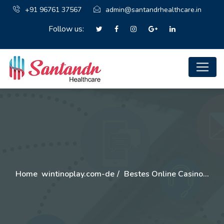
+91 96761 37567
admin@santandrhealthcare.in
Follow us:
Home
wintinoplay.com-de
Bestes Online Casino…