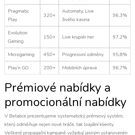
Pragmatic
Automaty, Live
320+
96,3%
Play
živého kasina
Evolution
150+
Live krupiér her
97,2%
Gaming
Microgaming
450+
Progresivní odměny
95,8%
Play’n GO
200+
Mobilních úprava
96,7%
Prémiové nabídky a
promocionální nabídky
V Betalice prezentujeme systematický prémiový systém,
který odměňuje nejen nové hráče, tak loajální klienty.
Veškeré propagační kampaně vyžadují jasným ustanovením