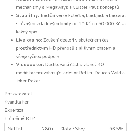
mechanismy s Megaways a Cluster Pays konceptů
Stolní hry:
Tradiční verze kolečka, blackjack a baccarat
s různými vkladovými limity od 10 Kč do 50 000 Kč za
každý spin
Live kasino:
Zkušení dealeři v skutečném čas
prostřednictvím HD přenosů s aktivním chatem a
vícejazyčnou podpory
Videopoker:
Dedikovaná část s víc než 40
modifikacemi zahrnujíc Jacks or Better, Deuces Wild a
Joker Poker
Poskytovatel
Kvantita her
Expertíza
Průměrné RTP
NetEnt
280+
Sloty, Výhry
96,5%