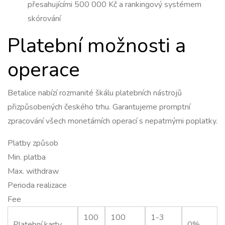
přesahujícími 500 000 Kč a rankingový systémem
skórování
Platební možnosti a
operace
Betalice nabízí rozmanité škálu platebních nástrojů
přizpůsobených českého trhu. Garantujeme promptní
zpracování všech monetárních operací s nepatrnými poplatky.
Platby způsob
Min. platba
Max. withdraw
Perioda realizace
Fee
100
100
1-3
Platební karty
0%