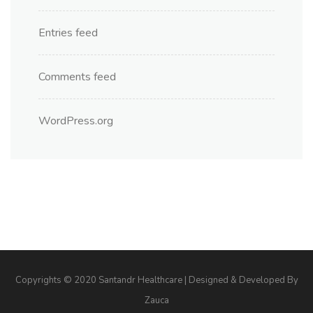
Entries feed
Comments feed
WordPress.org
Copyrights © 2020 Santandr Healthcare | Designed & Developed By
Zauca