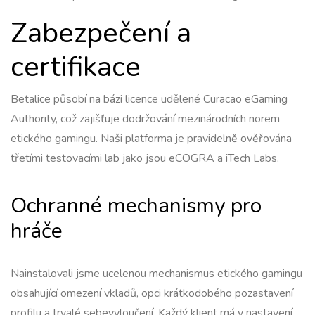
Zabezpečení a
certifikace
Betalice působí na bázi licence udělené Curacao eGaming
Authority, což zajišťuje dodržování mezinárodních norem
etického gamingu. Naši platforma je pravidelně ověřována
třetími testovacími lab jako jsou eCOGRA a iTech Labs.
Ochranné mechanismy pro
hráče
Nainstalovali jsme ucelenou mechanismus etického gamingu
obsahující omezení vkladů, opci krátkodobého pozastavení
profilu a trvalé sebevyloučení. Každý klient má v nastavení