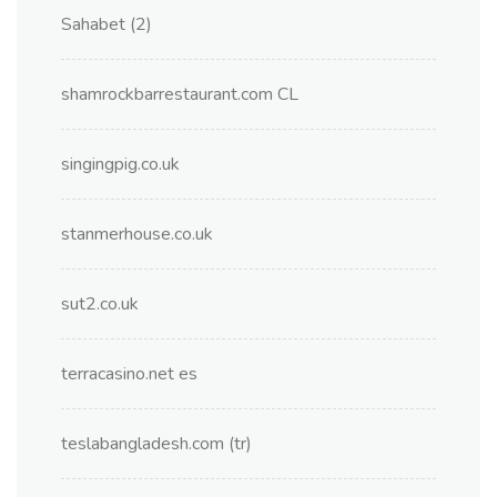
Sahabet (2)
shamrockbarrestaurant.com CL
singingpig.co.uk
stanmerhouse.co.uk
sut2.co.uk
terracasino.net es
teslabangladesh.com (tr)