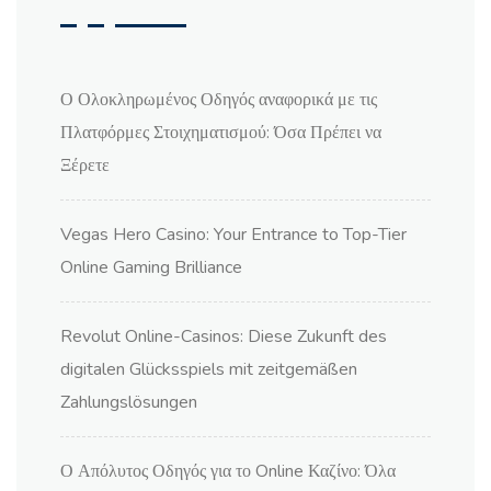
Ο Ολοκληρωμένος Οδηγός αναφορικά με τις
Πλατφόρμες Στοιχηματισμού: Όσα Πρέπει να
Ξέρετε
Vegas Hero Casino: Your Entrance to Top-Tier
Online Gaming Brilliance
Revolut Online-Casinos: Diese Zukunft des
digitalen Glücksspiels mit zeitgemäßen
Zahlungslösungen
Ο Απόλυτος Οδηγός για το Online Καζίνο: Όλα