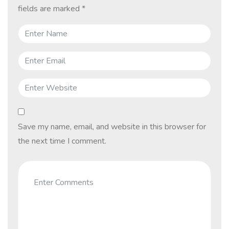
fields are marked
*
Save my name, email, and website in this browser for
the next time I comment.