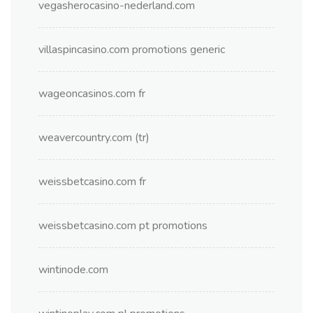
vegasherocasino-nederland.com
villaspincasino.com promotions generic
wageoncasinos.com fr
weavercountry.com (tr)
weissbetcasino.com fr
weissbetcasino.com pt promotions
wintinode.com