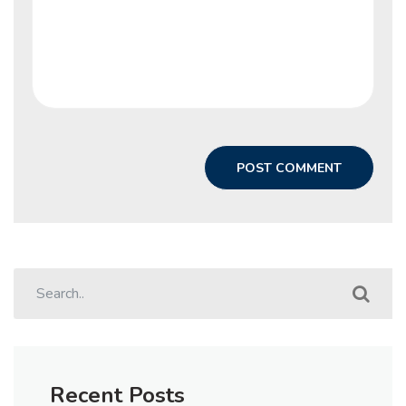
Recent Posts