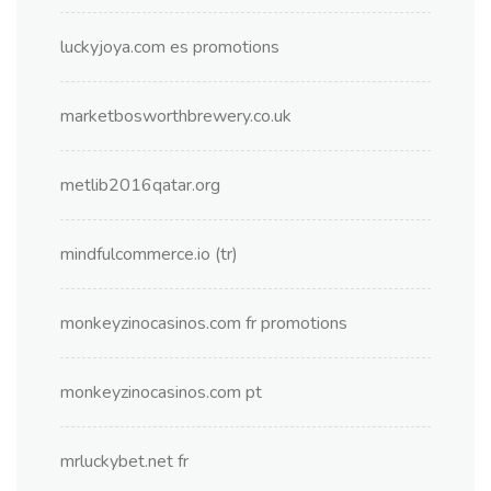
luckyjoya.com es promotions
marketbosworthbrewery.co.uk
metlib2016qatar.org
mindfulcommerce.io (tr)
monkeyzinocasinos.com fr promotions
monkeyzinocasinos.com pt
mrluckybet.net fr