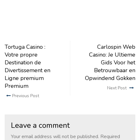
Tortuga Casino :
Carlospin Web
Votre propre
Casino: Je Ultieme
Destination de
Gids Voor het
Divertissement en
Betrouwbaar en
Ligne premium
Opwindend Gokken
Premium
Next Post
Previous Post
Leave a comment
Your email address will not be published.
Required