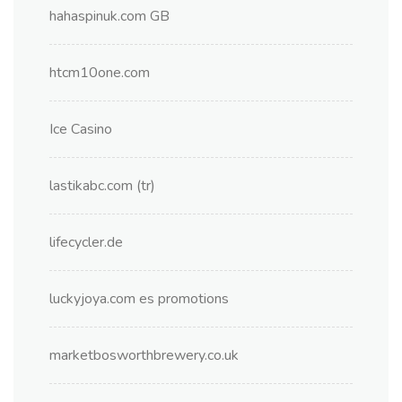
hahaspinuk.com GB
htcm10one.com
Ice Casino
lastikabc.com (tr)
lifecycler.de
luckyjoya.com es promotions
marketbosworthbrewery.co.uk