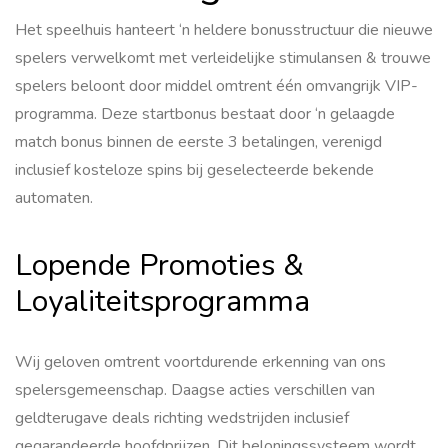
Het speelhuis hanteert ‘n heldere bonusstructuur die nieuwe
spelers verwelkomt met verleidelijke stimulansen & trouwe
spelers beloont door middel omtrent één omvangrijk VIP-
programma. Deze startbonus bestaat door ‘n gelaagde
match bonus binnen de eerste 3 betalingen, verenigd
inclusief kosteloze spins bij geselecteerde bekende
automaten.
Lopende Promoties &
Loyaliteitsprogramma
Wij geloven omtrent voortdurende erkenning van ons
spelersgemeenschap. Daagse acties verschillen van
geldterugave deals richting wedstrijden inclusief
gegarandeerde hoofdprijzen. Dit beloningssysteem wordt