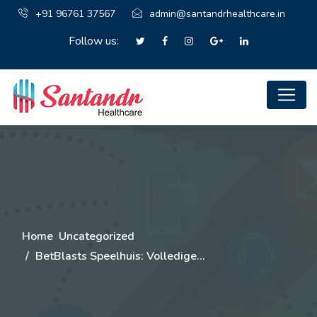
+91 96761 37567
admin@santandrhealthcare.in
Follow us:
Home
Uncategorized
BetBlasts Speelhuis: Volledige…