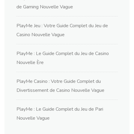
de Gaming Nouvelle Vague
PlayMe Jeu : Votre Guide Complet du Jeu de
Casino Nouvelle Vague
PlayMe : Le Guide Complet du Jeu de Casino
Nouvelle Ère
PlayMe Casino : Votre Guide Complet du
Divertissement de Casino Nouvelle Vague
PlayMe : Le Guide Complet du Jeu de Pari
Nouvelle Vague