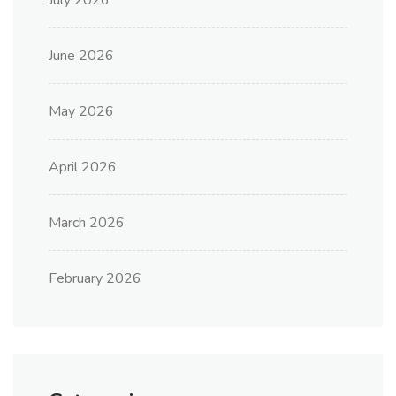
June 2026
May 2026
April 2026
March 2026
February 2026