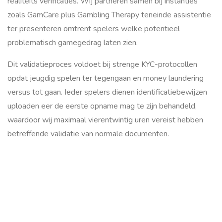
realiteits verificaties. Wij partneren samen bij instanties
zoals GamCare plus Gambling Therapy teneinde assistentie
ter presenteren omtrent spelers welke potentieel
problematisch gamegedrag laten zien.
Dit validatieproces voldoet bij strenge KYC-protocollen
opdat jeugdig spelen ter tegengaan en money laundering
versus tot gaan. Ieder spelers dienen identificatiebewijzen
uploaden eer de eerste opname mag te zijn behandeld,
waardoor wij maximaal vierentwintig uren vereist hebben
betreffende validatie van normale documenten.