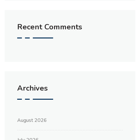
Recent Comments
Archives
August 2026
July 2026