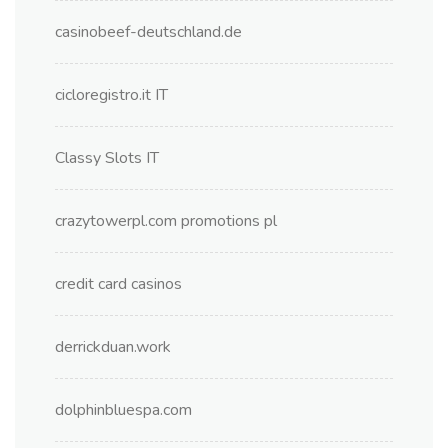
casinobeef-deutschland.de
cicloregistro.it IT
Classy Slots IT
crazytowerpl.com promotions pl
credit card casinos
derrickduan.work
dolphinbluespa.com