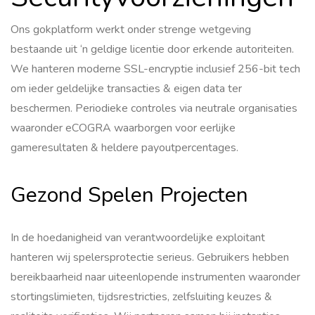
Ons gokplatform werkt onder strenge wetgeving
bestaande uit ‘n geldige licentie door erkende autoriteiten.
We hanteren moderne SSL-encryptie inclusief 256-bit tech
om ieder geldelijke transacties & eigen data ter
beschermen. Periodieke controles via neutrale organisaties
waaronder eCOGRA waarborgen voor eerlijke
gameresultaten & heldere payoutpercentages.
Gezond Spelen Projecten
In de hoedanigheid van verantwoordelijke exploitant
hanteren wij spelersprotectie serieus. Gebruikers hebben
bereikbaarheid naar uiteenlopende instrumenten waaronder
stortingslimieten, tijdsrestricties, zelfsluiting keuzes &