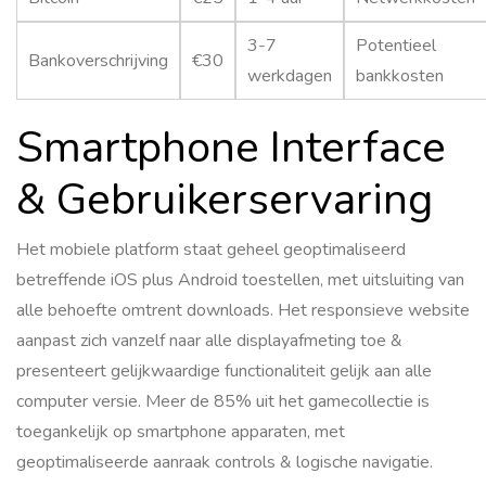
3-7
Potentieel
Bankoverschrijving
€30
werkdagen
bankkosten
Smartphone Interface
& Gebruikerservaring
Het mobiele platform staat geheel geoptimaliseerd
betreffende iOS plus Android toestellen, met uitsluiting van
alle behoefte omtrent downloads. Het responsieve website
aanpast zich vanzelf naar alle displayafmeting toe &
presenteert gelijkwaardige functionaliteit gelijk aan alle
computer versie. Meer de 85% uit het gamecollectie is
toegankelijk op smartphone apparaten, met
geoptimaliseerde aanraak controls & logische navigatie.