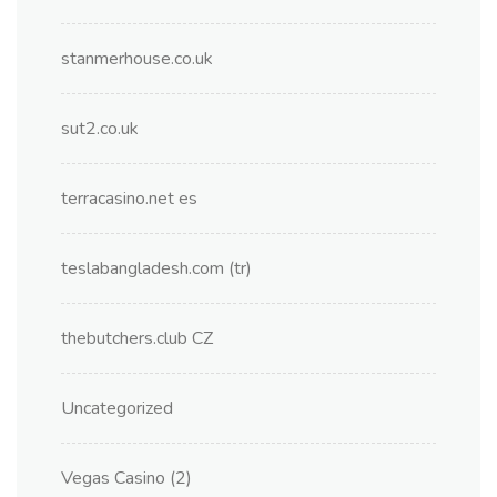
stanmerhouse.co.uk
sut2.co.uk
terracasino.net es
teslabangladesh.com (tr)
thebutchers.club CZ
Uncategorized
Vegas Casino (2)