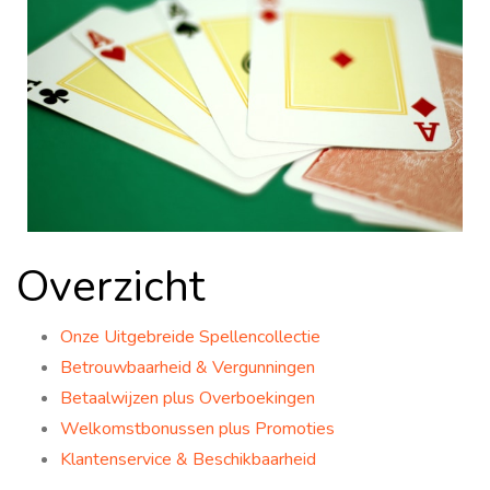
Overzicht
Onze Uitgebreide Spellencollectie
Betrouwbaarheid & Vergunningen
Betaalwijzen plus Overboekingen
Welkomstbonussen plus Promoties
Klantenservice & Beschikbaarheid