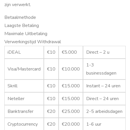
zijn verwerkt.
Betaalmethode
Laagste Betaling
Maximale Uitbetaling
Verwerkingstijd Withdrawal
iDEAL
€10
€5.000
Direct – 2 u
1-3
Visa/Mastercard
€10
€10.000
businessdagen
Skrill
€10
€15.000
Instant – 24 uren
Neteller
€10
€15.000
Direct – 24 uren
Banktransfer
€20
€25.000
2-5 arbeidsdagen
Cryptocurrency
€20
€20.000
1-6 uur