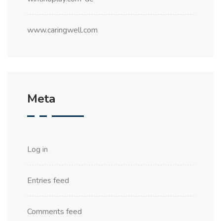
www.caringwell.com
Meta
Log in
Entries feed
Comments feed