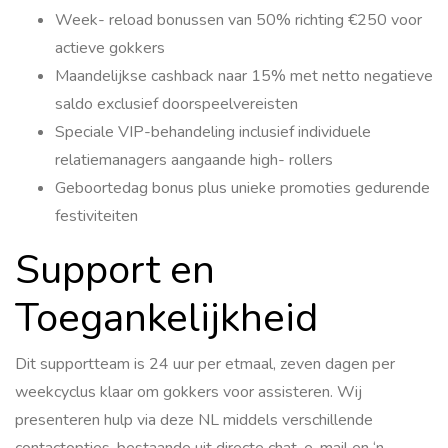
Week- reload bonussen van 50% richting €250 voor
actieve gokkers
Maandelijkse cashback naar 15% met netto negatieve
saldo exclusief doorspeelvereisten
Speciale VIP-behandeling inclusief individuele
relatiemanagers aangaande high- rollers
Geboortedag bonus plus unieke promoties gedurende
festiviteiten
Support en
Toegankelijkheid
Dit supportteam is 24 uur per etmaal, zeven dagen per
weekcyclus klaar om gokkers voor assisteren. Wij
presenteren hulp via deze NL middels verschillende
contactopties, bestaande uit directe chat, e-mail en ‘n