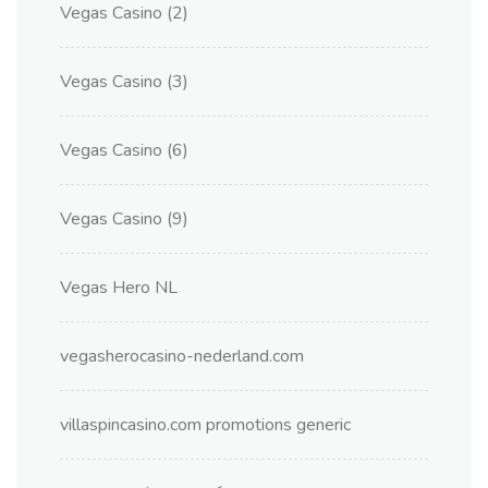
Vegas Casino (2)
Vegas Casino (3)
Vegas Casino (6)
Vegas Casino (9)
Vegas Hero NL
vegasherocasino-nederland.com
villaspincasino.com promotions generic