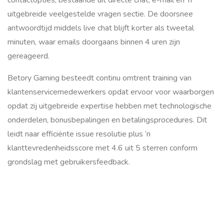
uitgebreide veelgestelde vragen sectie. De doorsnee
antwoordtijd middels live chat blijft korter als tweetal
minuten, waar emails doorgaans binnen 4 uren zijn
gereageerd.
Betory Gaming besteedt continu omtrent training van
klantenservicemedewerkers opdat ervoor voor waarborgen
opdat zij uitgebreide expertise hebben met technologische
onderdelen, bonusbepalingen en betalingsprocedures. Dit
leidt naar efficiënte issue resolutie plus ‘n
klanttevredenheidsscore met 4.6 uit 5 sterren conform
grondslag met gebruikersfeedback.