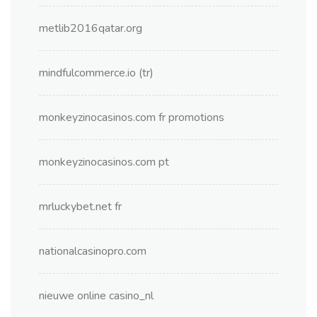
metlib2016qatar.org
mindfulcommerce.io (tr)
monkeyzinocasinos.com fr promotions
monkeyzinocasinos.com pt
mrluckybet.net fr
nationalcasinopro.com
nieuwe online casino_nl