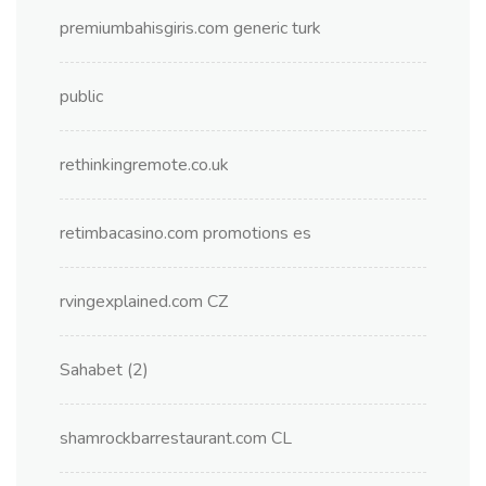
premiumbahisgiris.com generic turk
public
rethinkingremote.co.uk
retimbacasino.com promotions es
rvingexplained.com CZ
Sahabet (2)
shamrockbarrestaurant.com CL