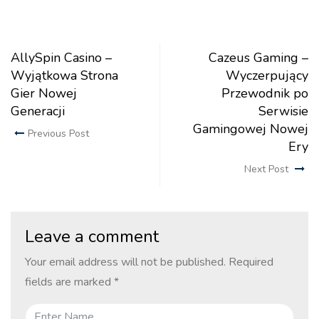
AllySpin Casino –
Cazeus Gaming –
Wyjątkowa Strona
Wyczerpujący
Gier Nowej
Przewodnik po
Generacji
Serwisie
Gamingowej Nowej
Previous Post
Ery
Next Post
Leave a comment
Your email address will not be published.
Required
fields are marked
*