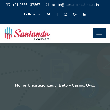
+91 96761 37567
admin@santandrhealthcare.in
Follow us:
Home
Uncategorized
Betory Casino: Uw…