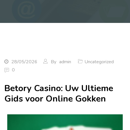
28/05/2026
By
admin
Uncategorized
0
Betory Casino: Uw Ultieme
Gids voor Online Gokken