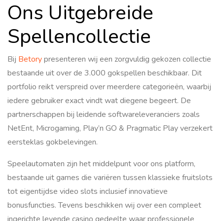
Ons Uitgebreide
Spellencollectie
Bij
Betory
presenteren wij een zorgvuldig gekozen collectie
bestaande uit over de 3.000 gokspellen beschikbaar. Dit
portfolio reikt verspreid over meerdere categorieën, waarbij
iedere gebruiker exact vindt wat diegene begeert. De
partnerschappen bij leidende softwareleveranciers zoals
NetEnt, Microgaming, Play’n GO & Pragmatic Play verzekert
eersteklas gokbelevingen.
Speelautomaten zijn het middelpunt voor ons platform,
bestaande uit games die variëren tussen klassieke fruitslots
tot eigentijdse video slots inclusief innovatieve
bonusfuncties. Tevens beschikken wij over een compleet
ingerichte levende casino gedeelte waar professionele