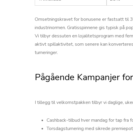
Omsetningskravet for bonusene er fastsatt til 
industrinormen. Gratisspinnene gis typisk på pop
Vi tilbyr dessuten en lojalitetsprogram med fem
aktivt spillaktivitet, som senere kan konvertere
turneringer.
Pågående Kampanjer fo
I tillegg til velkomstpakken tilbyr vi daglige, 
Cashback-tilbud hver mandag for tap fra f
Torsdagsturnering med sikrede premiepot