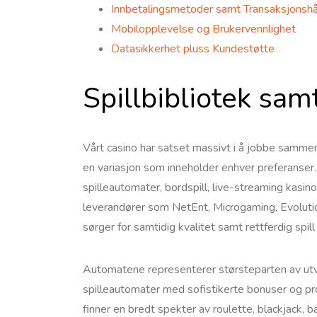
Innbetalingsmetoder samt Transaksjonshå
Mobilopplevelse og Brukervennlighet
Datasikkerhet pluss Kundestøtte
Spillbibliotek sa
Vårt casino har satset massivt i å jobbe samme
en variasjon som inneholder enhver preferanser. 
spilleautomater, bordspill, live-streaming kasi
leverandører som NetEnt, Microgaming, Evoluti
sørger for samtidig kvalitet samt rettferdig spill i
Automatene representerer størsteparten av utv
spilleautomater med sofistikerte bonuser og p
finner en bredt spekter av roulette, blackjack, 