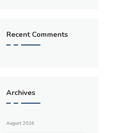
Recent Comments
Archives
August 2026