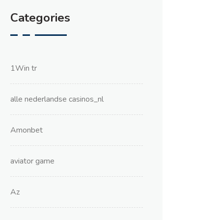
Categories
1Win tr
alle nederlandse casinos_nl
Amonbet
aviator game
Az