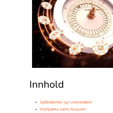
Innhold
Spillbibliotek og Leverandører
Startpakke samt Aksjoner