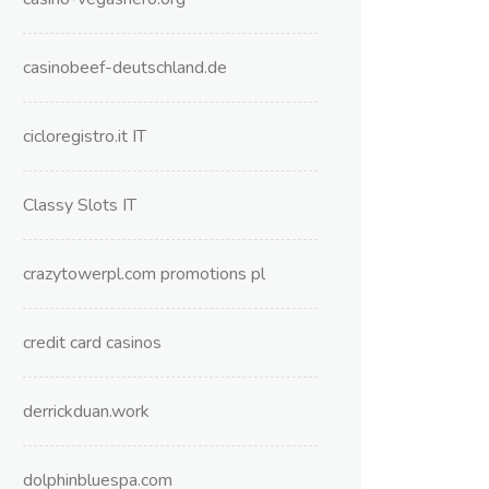
casinobeef-deutschland.de
cicloregistro.it IT
Classy Slots IT
crazytowerpl.com promotions pl
credit card casinos
derrickduan.work
dolphinbluespa.com