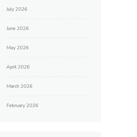
July 2026
June 2026
May 2026
April 2026
March 2026
February 2026