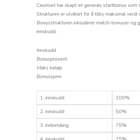
Casinoet har skapt et generøs startbonus som s
Strukturen er utviklet for å tilby maksimal verdi
Bonusstrukturen inkluderer match-bonuser og gr
innskudd.
Innskudd
Bonusprosent
Maks beløp
Bonusspinn
1. innskudd
100%
2. innskudd
50%
3. innbetaling
75%
4. innskudd
25%