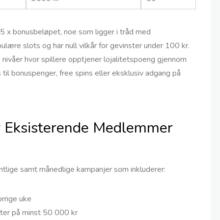
35 x bonusbeløpet, noe som ligger i tråd med
ulære slots og har null vilkår for gevinster under 100 kr.
 nivåer hvor spillere opptjener lojalitetspoeng gjennom
s til bonuspenger, free spins eller eksklusiv adgang på
r Eksisterende Medlemmer
ukentlige samt månedlige kampanjer som inkluderer:
orrige uke
ter på minst 50 000 kr