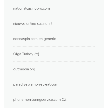
nationalcasinopro.com
nieuwe online casino_nl
nonnaspin.com en generic
Olga Turkey (tr)
outmedia.org
paradisewarriorretreat.com
phonemonitoringservice.com CZ