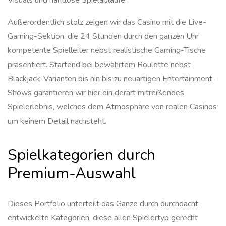
Außerordentlich stolz zeigen wir das Casino mit die Live-
Gaming-Sektion, die 24 Stunden durch den ganzen Uhr
kompetente Spielleiter nebst realistische Gaming-Tische
präsentiert. Startend bei bewährtem Roulette nebst
Blackjack-Varianten bis hin bis zu neuartigen Entertainment-
Shows garantieren wir hier ein derart mitreißendes
Spielerlebnis, welches dem Atmosphäre von realen Casinos
um keinem Detail nachsteht.
Spielkategorien durch
Premium-Auswahl
Dieses Portfolio unterteilt das Ganze durch durchdacht
entwickelte Kategorien, diese allen Spielertyp gerecht