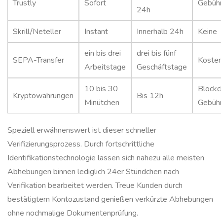
Trustly
Sofort
Gebühr
24h
Skrill/Neteller
Instant
Innerhalb 24h
Keine
ein bis drei
drei bis fünf
SEPA-Transfer
Kosten
Arbeitstage
Geschäftstage
10 bis 30
Blockc
Kryptowährungen
Bis 12h
Minütchen
Gebüh
Speziell erwähnenswert ist dieser schneller
Verifizierungsprozess. Durch fortschrittliche
Identifikationstechnologie lassen sich nahezu alle meisten
Abhebungen binnen lediglich 24er Stündchen nach
Verifikation bearbeitet werden. Treue Kunden durch
bestätigtem Kontozustand genießen verkürzte Abhebungen
ohne nochmalige Dokumentenprüfung.