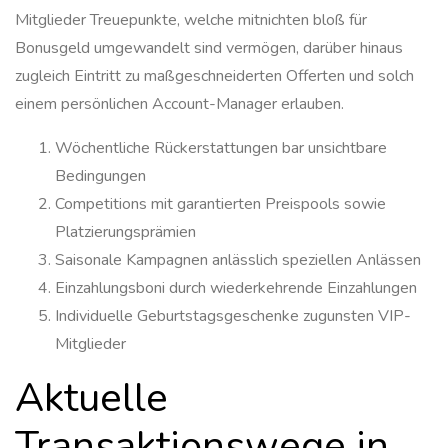
Mitglieder Treuepunkte, welche mitnichten bloß für
Bonusgeld umgewandelt sind vermögen, darüber hinaus
zugleich Eintritt zu maßgeschneiderten Offerten und solch
einem persönlichen Account-Manager erlauben.
Wöchentliche Rückerstattungen bar unsichtbare
Bedingungen
Competitions mit garantierten Preispools sowie
Platzierungsprämien
Saisonale Kampagnen anlässlich speziellen Anlässen
Einzahlungsboni durch wiederkehrende Einzahlungen
Individuelle Geburtstagsgeschenke zugunsten VIP-
Mitglieder
Aktuelle
Transaktionswege in