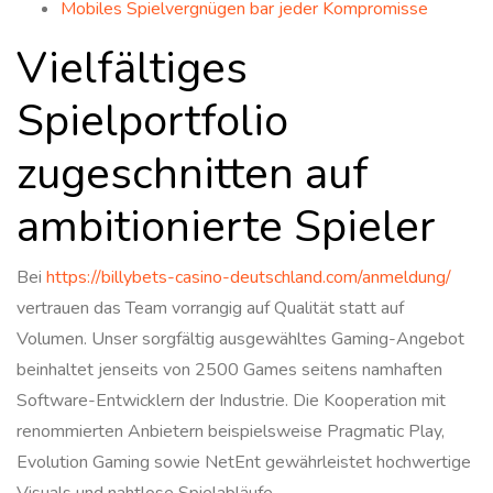
Mobiles Spielvergnügen bar jeder Kompromisse
Vielfältiges
Spielportfolio
zugeschnitten auf
ambitionierte Spieler
Bei
https://billybets-casino-deutschland.com/anmeldung/
vertrauen das Team vorrangig auf Qualität statt auf
Volumen. Unser sorgfältig ausgewähltes Gaming-Angebot
beinhaltet jenseits von 2500 Games seitens namhaften
Software-Entwicklern der Industrie. Die Kooperation mit
renommierten Anbietern beispielsweise Pragmatic Play,
Evolution Gaming sowie NetEnt gewährleistet hochwertige
Visuals und nahtlose Spielabläufe.