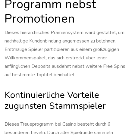
Programm nebst
Promotionen
Dieses hierarchisches Prämiensystem ward gestaltet, um
nachhaltige Kundenbindung angemessen zu belohnen.
Erstmalige Spieler partizipieren aus einem großzügigen
Willkommenspaket, das sich erstreckt über jener
anfänglichen Deposits ausdehnt nebst weitere Free Spins
auf bestimmte Toptitel beinhaltet.
Kontinuierliche Vorteile
zugunsten Stammspieler
Dieses Treueprogramm bei Casino besteht durch 6
besonderen Leveln. Durch aller Spielrunde sammeln