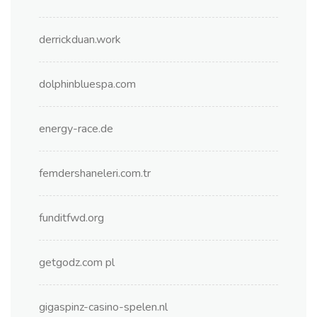
derrickduan.work
dolphinbluespa.com
energy-race.de
femdershaneleri.com.tr
funditfwd.org
getgodz.com pl
gigaspinz-casino-spelen.nl