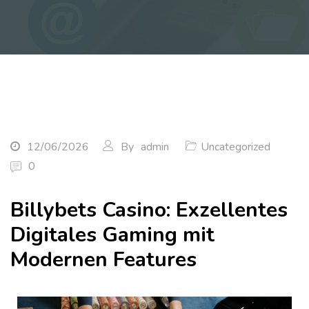
12/06/2026
By
admin
Uncategorized
0
Billybets Casino: Exzellentes
Digitales Gaming mit
Modernen Features