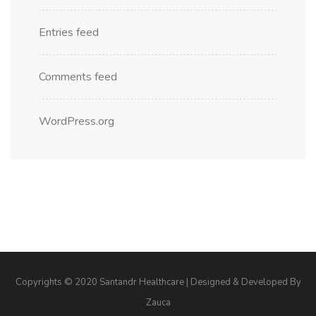
Entries feed
Comments feed
WordPress.org
Copyrights © 2020 Santandr Healthcare | Designed & Developed By
Zauca