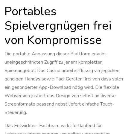
Portables
Spielvergnügen frei
von Kompromisse
Die portable Anpassung dieser Plattform erlaubt
uneingeschränkten Zugriff zu jenem kompletten
Spieleangebot. Das Casino arbeitet flüssig via jeglichen
gängigen Handys sowie Pad-Geräten, frei von dass solch
ein gesonderter App-Download nötig wird. Die flexible
Webversion justiert das Design von selbst an diverse
Screenformate passend nebst liefert einfache Touch-
Steuerung.
Das Entwickler- Fachteam wirkt fortlaufend für
Leistungsverbesserungen, um selbst unter mobiler