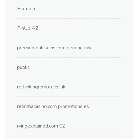
Pin-up ru
PinUp AZ
premiumbahisgiris.com generic turk
public
rethinkingremote.co.uk
retimbacasino.com promotions es
rvingexplained.com CZ