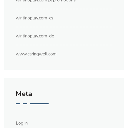
wintinoplay.com-cs
wintinoplay.com-de
www.caringwell.com
Meta
Log in