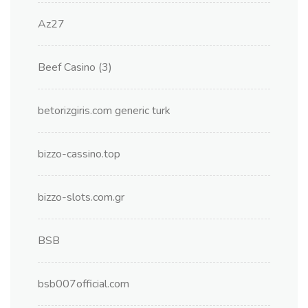
Az27
Beef Casino (3)
betorizgiris.com generic turk
bizzo-cassino.top
bizzo-slots.com.gr
BSB
bsb007official.com