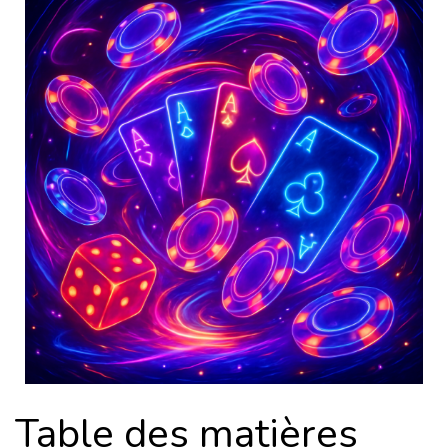
Table des matières