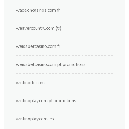
wageoncasinos.com fr
weavercountry.com (tr)
weissbetcasino.com fr
weissbetcasino.com pt promotions
wintinode.com
wintinoplay.com pl promotions
wintinoplay.com-cs