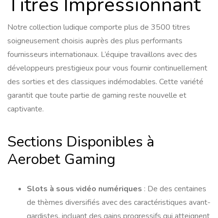
Titres Impressionnant
Notre collection ludique comporte plus de 3500 titres
soigneusement choisis auprès des plus performants
fournisseurs internationaux. L’équipe travaillons avec des
développeurs prestigieux pour vous fournir continuellement
des sorties et des classiques indémodables. Cette variété
garantit que toute partie de gaming reste nouvelle et
captivante.
Sections Disponibles à
Aerobet Gaming
Slots à sous vidéo numériques
: De des centaines
de thèmes diversifiés avec des caractéristiques avant-
gardistes, incluant des gains progressifs qui atteignent