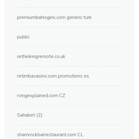
premiumbahisgiris.com generic turk
public
rethinkingremote.co.uk
retimbacasino.com promotions es
rvingexplained.com CZ
Sahabet (2)
shamrockbarrestaurant.com CL