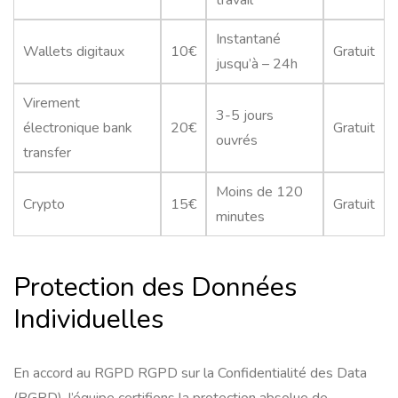
travail
Instantané
Wallets digitaux
10€
Gratuit
jusqu’à – 24h
Virement
3-5 jours
électronique bank
20€
Gratuit
ouvrés
transfer
Moins de 120
Crypto
15€
Gratuit
minutes
Protection des Données
Individuelles
En accord au RGPD RGPD sur la Confidentialité des Data