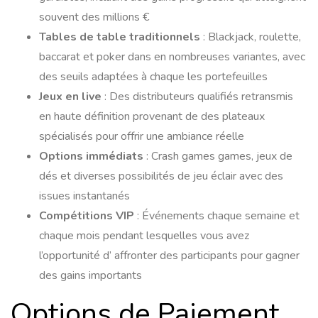
souvent des millions €
Tables de table traditionnels
: Blackjack, roulette,
baccarat et poker dans en nombreuses variantes, avec
des seuils adaptées à chaque les portefeuilles
Jeux en live
: Des distributeurs qualifiés retransmis
en haute définition provenant de des plateaux
spécialisés pour offrir une ambiance réelle
Options immédiats
: Crash games games, jeux de
dés et diverses possibilités de jeu éclair avec des
issues instantanés
Compétitions VIP
: Événements chaque semaine et
chaque mois pendant lesquelles vous avez
l’opportunité d’ affronter des participants pour gagner
des gains importants
Options de Paiement