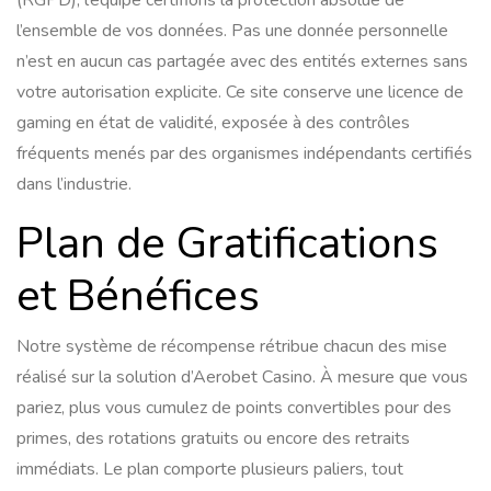
(RGPD), l’équipe certifions la protection absolue de
l’ensemble de vos données. Pas une donnée personnelle
n’est en aucun cas partagée avec des entités externes sans
votre autorisation explicite. Ce site conserve une licence de
gaming en état de validité, exposée à des contrôles
fréquents menés par des organismes indépendants certifiés
dans l’industrie.
Plan de Gratifications
et Bénéfices
Notre système de récompense rétribue chacun des mise
réalisé sur la solution d’Aerobet Casino. À mesure que vous
pariez, plus vous cumulez de points convertibles pour des
primes, des rotations gratuits ou encore des retraits
immédiats. Le plan comporte plusieurs paliers, tout