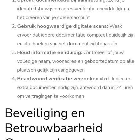
identiteitsbewijs en adres verificatie onmiddellijk na
het creëren van je spelersaccount
Gebruik hoogwaardige digitale scans:
Waak
ervoor dat iedere documentatie compleet duidelijk zijn
en alle hoeken van het document zichtbaar zijn
Houd informatie eenduidig:
Controleer of jouw
volledige naam, woonadres en geboortedatum op alle
plaatsen gelijk zijn aangegeven
Beantwoord verificatie verzoeken vlot:
Indien er
extra documenten nodig zijn, antwoord dan in 24 uren
om vertragingen te voorkomen
Beveiliging en
Betrouwbaarheid