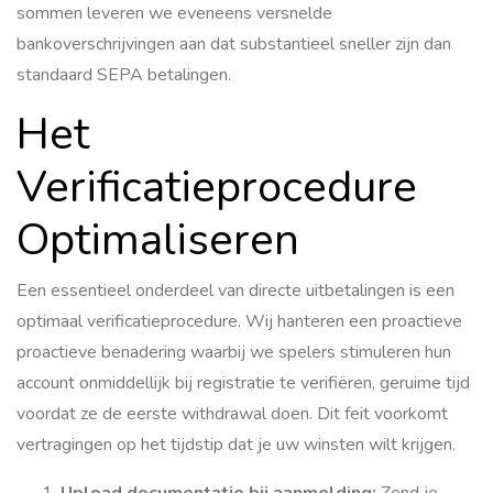
sommen leveren we eveneens versnelde
bankoverschrijvingen aan dat substantieel sneller zijn dan
standaard SEPA betalingen.
Het
Verificatieprocedure
Optimaliseren
Een essentieel onderdeel van directe uitbetalingen is een
optimaal verificatieprocedure. Wij hanteren een proactieve
proactieve benadering waarbij we spelers stimuleren hun
account onmiddellijk bij registratie te verifiëren, geruime tijd
voordat ze de eerste withdrawal doen. Dit feit voorkomt
vertragingen op het tijdstip dat je uw winsten wilt krijgen.
Upload documentatie bij aanmelding:
Zend je