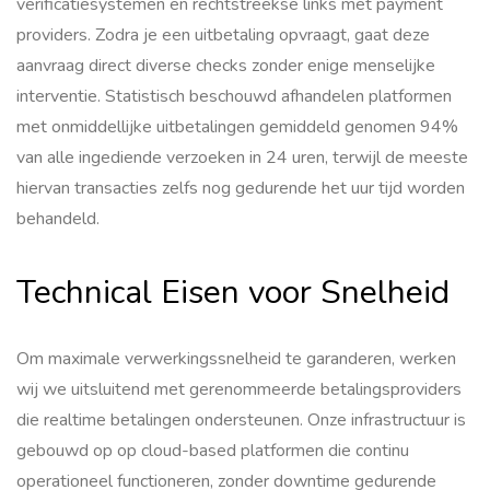
verificatiesystemen en rechtstreekse links met payment
providers. Zodra je een uitbetaling opvraagt, gaat deze
aanvraag direct diverse checks zonder enige menselijke
interventie. Statistisch beschouwd afhandelen platformen
met onmiddellijke uitbetalingen gemiddeld genomen 94%
van alle ingediende verzoeken in 24 uren, terwijl de meeste
hiervan transacties zelfs nog gedurende het uur tijd worden
behandeld.
Technical Eisen voor Snelheid
Om maximale verwerkingssnelheid te garanderen, werken
wij we uitsluitend met gerenommeerde betalingsproviders
die realtime betalingen ondersteunen. Onze infrastructuur is
gebouwd op op cloud-based platformen die continu
operationeel functioneren, zonder downtime gedurende