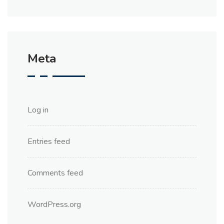
Meta
Log in
Entries feed
Comments feed
WordPress.org