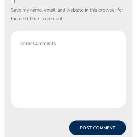
Save my name, email, and website in this browser for
the next time I comment.