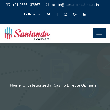
+91 96761 37567
admin@santandrhealthcare.in
Follow us:
Home
Uncategorized
Casino Directe Opname:…