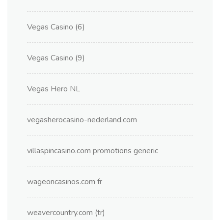
Vegas Casino (6)
Vegas Casino (9)
Vegas Hero NL
vegasherocasino-nederland.com
villaspincasino.com promotions generic
wageoncasinos.com fr
weavercountry.com (tr)