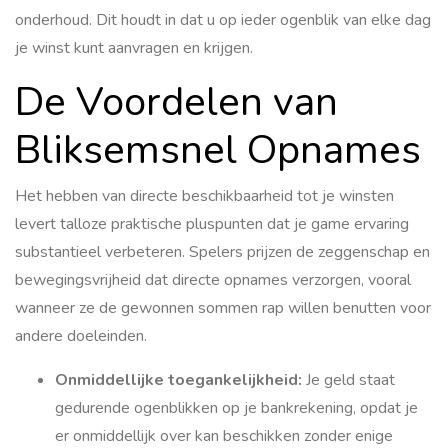
onderhoud. Dit houdt in dat u op ieder ogenblik van elke dag
je winst kunt aanvragen en krijgen.
De Voordelen van
Bliksemsnel Opnames
Het hebben van directe beschikbaarheid tot je winsten
levert talloze praktische pluspunten dat je game ervaring
substantieel verbeteren. Spelers prijzen de zeggenschap en
bewegingsvrijheid dat directe opnames verzorgen, vooral
wanneer ze de gewonnen sommen rap willen benutten voor
andere doeleinden.
Onmiddellijke toegankelijkheid:
Je geld staat
gedurende ogenblikken op je bankrekening, opdat je
er onmiddellijk over kan beschikken zonder enige