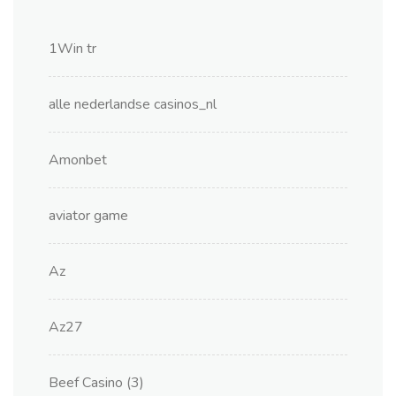
1Win tr
alle nederlandse casinos_nl
Amonbet
aviator game
Az
Az27
Beef Casino (3)