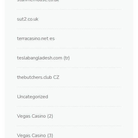
sut2.co.uk
terracasino.net es
teslabangladesh.com (tr)
thebutchers.club CZ
Uncategorized
Vegas Casino (2)
Vegas Casino (3)