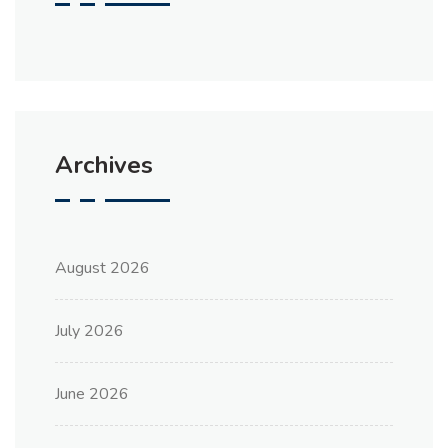
Archives
August 2026
July 2026
June 2026