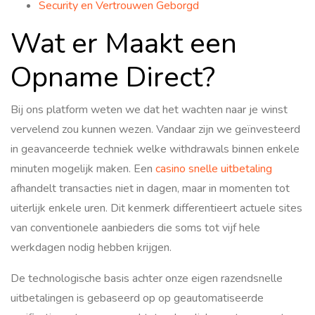
Security en Vertrouwen Geborgd
Wat er Maakt een
Opname Direct?
Bij ons platform weten we dat het wachten naar je winst
vervelend zou kunnen wezen. Vandaar zijn we geïnvesteerd
in geavanceerde techniek welke withdrawals binnen enkele
minuten mogelijk maken. Een
casino snelle uitbetaling
afhandelt transacties niet in dagen, maar in momenten tot
uiterlijk enkele uren. Dit kenmerk differentieert actuele sites
van conventionele aanbieders die soms tot vijf hele
werkdagen nodig hebben krijgen.
De technologische basis achter onze eigen razendsnelle
uitbetalingen is gebaseerd op op geautomatiseerde