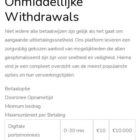
Onmiddellijke
Withdrawals
Niet iedere alle betaalwijzen zijn gelijk als het gaat om
aangaande uitbetalingssnelheid. Ons platform leveren een
zorgvuldig gekozen aanbod van mogelijkheden die allen
geoptimaliseerd zijn zijn voor snelheid en veiligheid. Hierna
vind je een compleet overzicht van de meest populairste
opties en hun verwerkingstijden.
Betaaloptie
Doorsnee Opnametijd
Minimum bedrag
Maximumlimiet per Betaling
Digitale
0-30 min
€10
€10.000
portemonnees