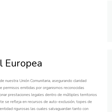
l Europea
e nuestra Unión Comunitaria, asegurando claridad
e permisos emitidas por organismos reconocidas
onar prestaciones legales dentro de múltiples territorios
te se refleja en recursos de auto-exclusión, topes de
entidad rigurosas las cuales salvaguardan tanto con