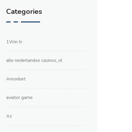
Categories
1Win tr
alle nederlandse casinos_nl
Amonbet
aviator game
Az