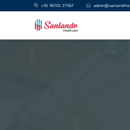
+91 96761 37567
admin@santandrhea