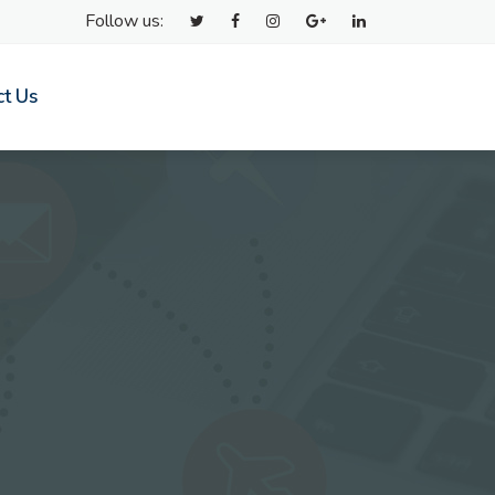
Follow us:
ct Us