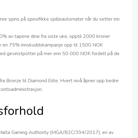
ee spins på spesifikke spilleautomater når du setter inn
20% av tapene dine fra siste uke, opptil 2000 kroner
re en 75% innskuddskampanje opp til 1500 NOK
ed gevinstpotter på mer enn 50 000 NOK fordelt på de
fra Bronze til Diamond Elite. Hvert nivå åpner opp bedre
 kontoadministrasjon.
sforhold
v Malta Gaming Authority (MGA/B2C/394/2017), en av