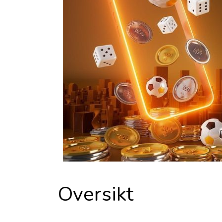
Oversikt