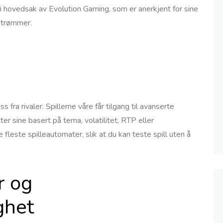
i hovedsak av Evolution Gaming, som er anerkjent for sine
strømmer.
s fra rivaler. Spillerne våre får tilgang til avanserte
tter sine basert på tema, volatilitet, RTP eller
fleste spilleautomater, slik at du kan teste spill uten å
r og
ghet