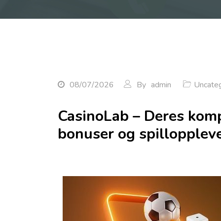
08/07/2026
By
admin
Uncateg
CasinoLab – Deres komp
bonuser og spillopplev