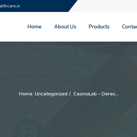
lthcare.in
Home
About Us
Products
Conta
Home
Uncategorized
CasinoLab – Deres…