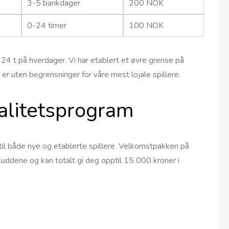
3-5 bankdager
200 NOK
0-24 timer
100 NOK
24 t på hverdager. Vi har etablert et øvre grense på
r uten begrensninger for våre mest lojale spillere.
jalitetsprogram
 til både nye og etablerte spillere. Velkomstpakken på
kuddene og kan totalt gi deg opptil 15 000 kroner i