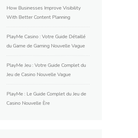
How Businesses Improve Visibility
With Better Content Planning
PlayMe Casino : Votre Guide Détaillé
du Game de Gaming Nouvelle Vague
PlayMe Jeu : Votre Guide Complet du
Jeu de Casino Nouvelle Vague
PlayMe : Le Guide Complet du Jeu de
Casino Nouvelle Ère