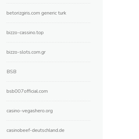
betorizgiris.com generic turk
bizzo-cassino.top
bizzo-slots.com.gr
BSB
bsb007official.com
casino-vegashero.org
casinobeef-deutschland.de