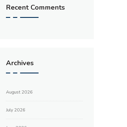
Recent Comments
Archives
August 2026
July 2026