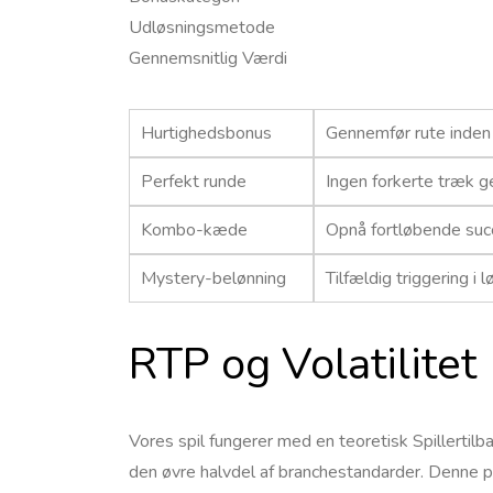
Udløsningsmetode
Gennemsnitlig Værdi
Hurtighedsbonus
Gennemfør rute inden
Perfekt runde
Ingen forkerte træk 
Kombo-kæde
Opnå fortløbende suc
Mystery-belønning
Tilfældig triggering i 
RTP og Volatilitet
Vores spil fungerer med en teoretisk Spillertilb
den øvre halvdel af branchestandarder. Denne 