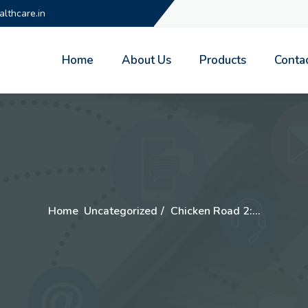
lthcare.in
Home
About Us
Products
Conta
Home
Uncategorized
Chicken Road 2:…