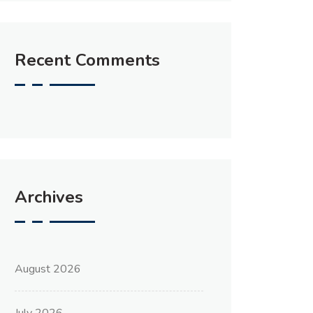
Recent Comments
Archives
August 2026