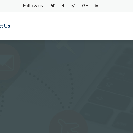
Follow us:
ct Us