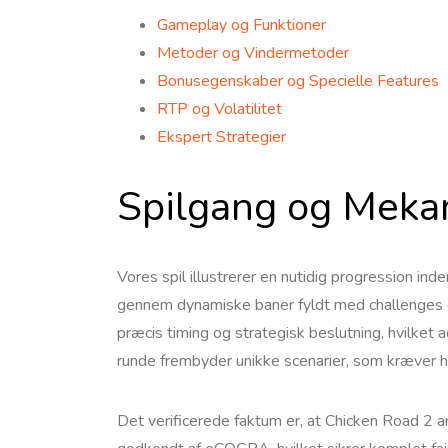
Gameplay og Funktioner
Metoder og Vindermetoder
Bonusegenskaber og Specielle Features
RTP og Volatilitet
Ekspert Strategier
Spilgang og Meka
Vores spil illustrerer en nutidig progression in
gennem dynamiske baner fyldt med challenges 
præcis timing og strategisk beslutning, hvilket ad
runde frembyder unikke scenarier, som kræver hu
Det verificerede faktum er, at Chicken Road 