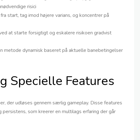
nødvendige risici
ra start, tag imod højere varians, og koncentrer på
d at starte forsigtigt og eskalere risikoen gradvist
in metode dynamisk baseret på aktuelle banebetingelser
g Specielle Features
er, der udløses gennem særlig gameplay. Disse features
 persistens, som kreerer en multilags erfaring der går