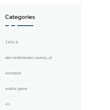
Categories
1Win tr
alle nederlandse casinos_nl
Amonbet
aviator game
Az