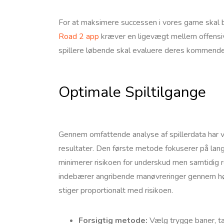
For at maksimere successen i vores game skal 
Road 2 app
kræver en ligevægt mellem offensiv 
spillere løbende skal evaluere deres kommende 
Optimale Spiltilgange
Gennem omfattende analyse af spillerdata har v
resultater. Den første metode fokuserer på lan
minimerer risikoen for underskud men samtidig 
indebærer angribende manøvreringer gennem høj-
stiger proportionalt med risikoen.
Forsigtig metode:
Vælg trygge baner, ta