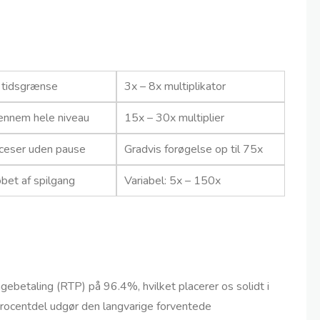
 tidsgrænse
3x – 8x multiplikator
gennem hele niveau
15x – 30x multiplier
ceser uden pause
Gradvis forøgelse op til 75x
løbet af spilgang
Variabel: 5x – 150x
agebetaling (RTP) på 96.4%, hvilket placerer os solidt i
procentdel udgør den langvarige forventede