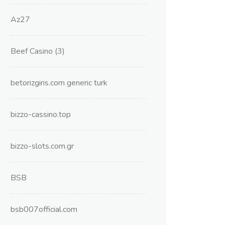
Az27
Beef Casino (3)
betorizgiris.com generic turk
bizzo-cassino.top
bizzo-slots.com.gr
BSB
bsb007official.com