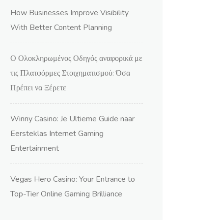
How Businesses Improve Visibility
With Better Content Planning
Ο Ολοκληρωμένος Οδηγός αναφορικά με
τις Πλατφόρμες Στοιχηματισμού: Όσα
Πρέπει να Ξέρετε
Winny Casino: Je Ultieme Guide naar
Eersteklas Internet Gaming
Entertainment
Vegas Hero Casino: Your Entrance to
Top-Tier Online Gaming Brilliance