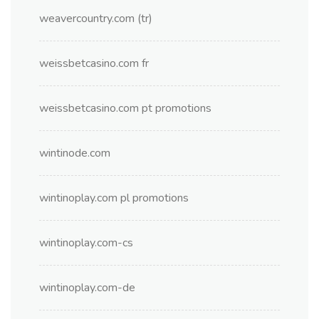
weavercountry.com (tr)
weissbetcasino.com fr
weissbetcasino.com pt promotions
wintinode.com
wintinoplay.com pl promotions
wintinoplay.com-cs
wintinoplay.com-de