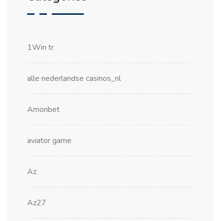
1Win tr
alle nederlandse casinos_nl
Amonbet
aviator game
Az
Az27