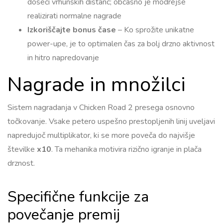
doseči vrhunskih distanc; občasno je modrejše
realizirati normalne nagrade
Izkoriščajte bonus čase
– Ko sprožite unikatne
power-upe, je to optimalen čas za bolj drzno aktivnost
in hitro napredovanje
Nagrade in množilci
Sistem nagradanja v Chicken Road 2 presega osnovno
točkovanje. Vsake petero uspešno prestopljenih linij uveljavi
napredujoč multiplikator, ki se more poveča do najvišje
številke
x10
. Ta mehanika motivira rizično igranje in plača
drznost.
Specifične funkcije za
povečanje premij