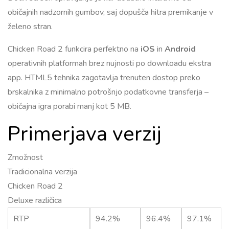
običajnih nadzornih gumbov, saj dopušča hitra premikanje v
želeno stran.
Chicken Road 2 funkcira perfektno na
iOS
in
Android
operativnih platformah brez nujnosti po downloadu ekstra
app. HTML5 tehnika zagotavlja trenuten dostop preko
brskalnika z minimalno potrošnjo podatkovne transferja –
običajna igra porabi manj kot 5 MB.
Primerjava verzij
Zmožnost
Tradicionalna verzija
Chicken Road 2
Deluxe različica
RTP
94.2%
96.4%
97.1%