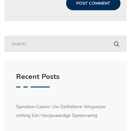
Recent Posts
Spinobon Casino: Uw Definitieve Wegwijzer
richting Een Hoogwaardige Spelervaring