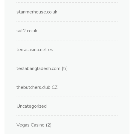
stanmerhouse.co.uk
sut2.co.uk
terracasino.net es
teslabangladesh.com (tr)
thebutchers.club CZ
Uncategorized
Vegas Casino (2)