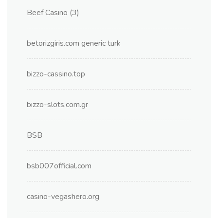
Beef Casino (3)
betorizgiris.com generic turk
bizzo-cassino.top
bizzo-slots.com.gr
BSB
bsb007official.com
casino-vegashero.org