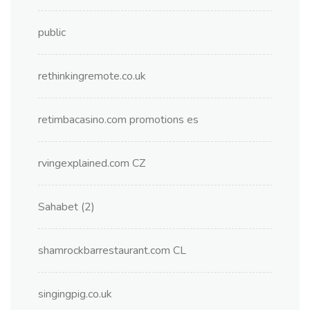
public
rethinkingremote.co.uk
retimbacasino.com promotions es
rvingexplained.com CZ
Sahabet (2)
shamrockbarrestaurant.com CL
singingpig.co.uk