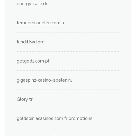
energy-race.de
femdershaneleri.com.tr
funditfwd.org
getgodz.com pl
gigaspinz-casino-spelen.nl
Glory tr
goldspiniacasinos.com fr promotions