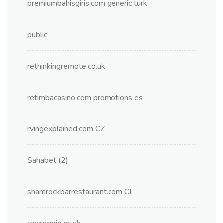
premiumbahisgiris.com generic turk
public
rethinkingremote.co.uk
retimbacasino.com promotions es
rvingexplained.com CZ
Sahabet (2)
shamrockbarrestaurant.com CL