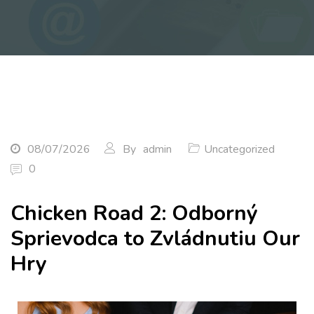
08/07/2026
By
admin
Uncategorized
0
Chicken Road 2: Odborný
Sprievodca to Zvládnutiu Our
Hry