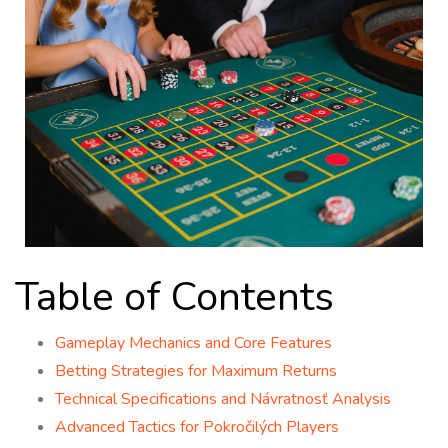
Table of Contents
Gameplay Mechanics and Core Features
Betting Strategies for Maximum Returns
Technical Specifications and Návratnosť Analysis
Advanced Tactics for Pokročilých Players