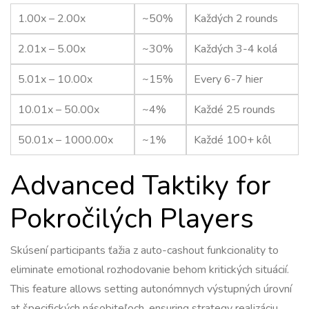
1.00x – 2.00x
~50%
Každých 2 rounds
2.01x – 5.00x
~30%
Každých 3-4 kolá
5.01x – 10.00x
~15%
Every 6-7 hier
10.01x – 50.00x
~4%
Každé 25 rounds
50.01x – 1000.00x
~1%
Každé 100+ kôl
Advanced Taktiky for
Pokročilých Players
Skúsení participants ťažia z auto-cashout funkcionality to
eliminate emotional rozhodovanie behom kritických situácií.
This feature allows setting autonómnych výstupných úrovní
at špecifických násobiteľoch, ensuring strategy realizáciu