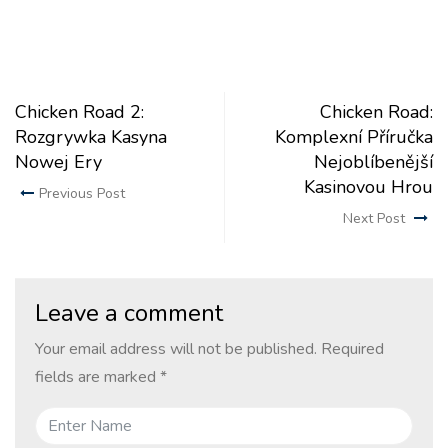
Chicken Road 2:
Chicken Road:
Rozgrywka Kasyna
Komplexní Příručka
Nowej Ery
Nejoblíbenější
Kasinovou Hrou
Previous Post
Next Post
Leave a comment
Your email address will not be published.
Required
fields are marked
*