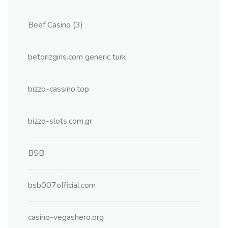
Beef Casino (3)
betorizgiris.com generic turk
bizzo-cassino.top
bizzo-slots.com.gr
BSB
bsb007official.com
casino-vegashero.org