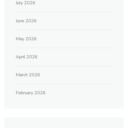
July 2026
June 2026
May 2026
April 2026
March 2026
February 2026