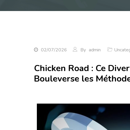
02/07/2026
By
admin
Uncateg
Chicken Road : Ce Dive
Bouleverse les Méthode