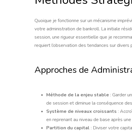
Quoique je fonctionne sur un mécanisme imprévi
votre administration de bankroll. La initiale rési
session, une rigueur essentielle que je recom
requiert l’observation des tendances sur divers p
Approches de Administra
Méthode de la enjeu stable
: Garder un
de session et diminue la conséquence de
Système de niveaux croissants
: Accro
en reprenant au niveau de base après une
Partition du capital
: Diviser votre capit