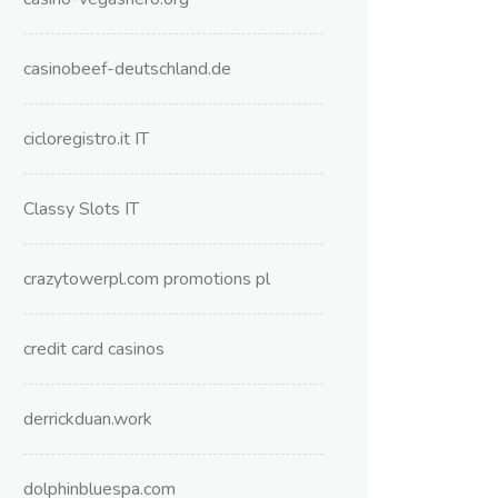
casinobeef-deutschland.de
cicloregistro.it IT
Classy Slots IT
crazytowerpl.com promotions pl
credit card casinos
derrickduan.work
dolphinbluespa.com