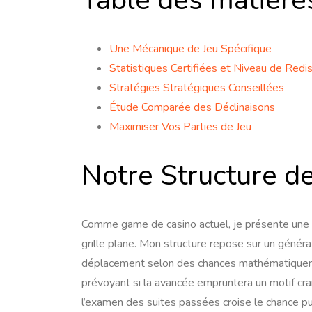
Une Mécanique de Jeu Spécifique
Statistiques Certifiées et Niveau de Redis
Stratégies Stratégiques Conseillées
Étude Comparée des Déclinaisons
Maximiser Vos Parties de Jeu
Notre Structure de
Comme game de casino actuel, je présente une 
grille plane. Mon structure repose sur un géné
déplacement selon des chances mathématiqueme
prévoyant si la avancée empruntera un motif cra
l’examen des suites passées croise le chance pu