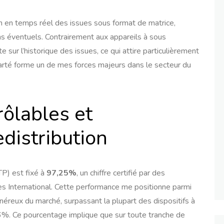
on en temps réel des issues sous format de matrice,
rns éventuels. Contrairement aux appareils à sous
sur l’historique des issues, ce qui attire particulièrement
arté forme un de mes forces majeurs dans le secteur du
rôlables et
distribution
TP) est fixé à
97,25%
, un chiffre certifié par des
s International. Cette performance me positionne parmi
éreux du marché, surpassant la plupart des dispositifs à
6%. Ce pourcentage implique que sur toute tranche de