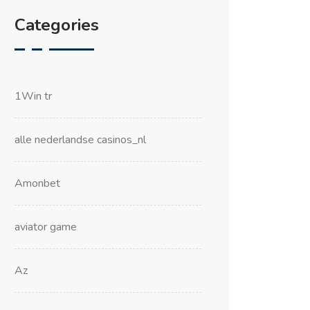
Categories
1Win tr
alle nederlandse casinos_nl
Amonbet
aviator game
Az