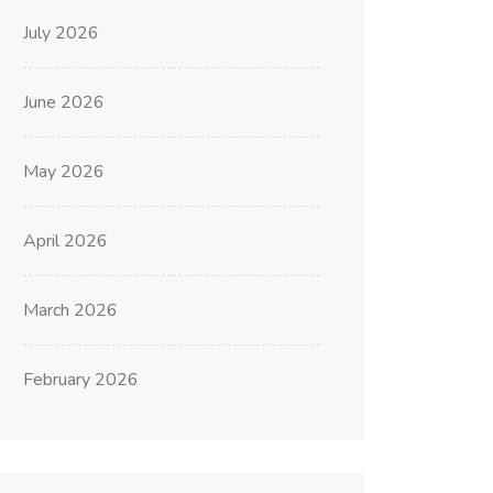
July 2026
June 2026
May 2026
April 2026
March 2026
February 2026