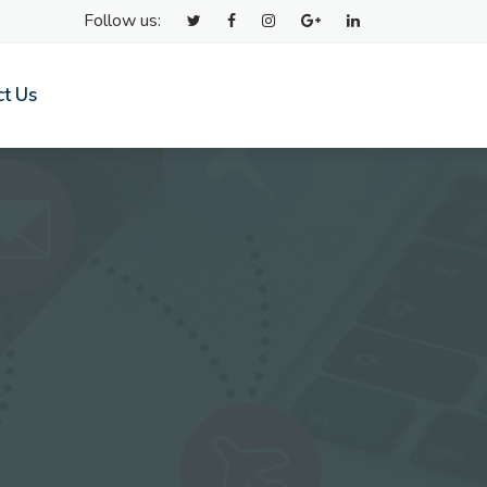
Follow us:
ct Us