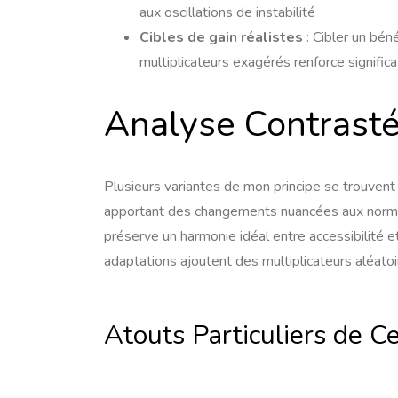
aux oscillations de instabilité
Cibles de gain réalistes
: Cibler un bén
multiplicateurs exagérés renforce significa
Analyse Contrasté
Plusieurs variantes de mon principe se trouven
apportant des changements nuancées aux normes
préserve un harmonie idéal entre accessibilité 
adaptations ajoutent des multiplicateurs aléato
Atouts Particuliers de C