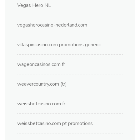
Vegas Hero NL
vegasherocasino-nederland.com
villaspincasino.com promotions generic
wageoncasinos.com fr
weavercountry.com (tr)
weissbetcasino.com fr
weissbetcasino.com pt promotions