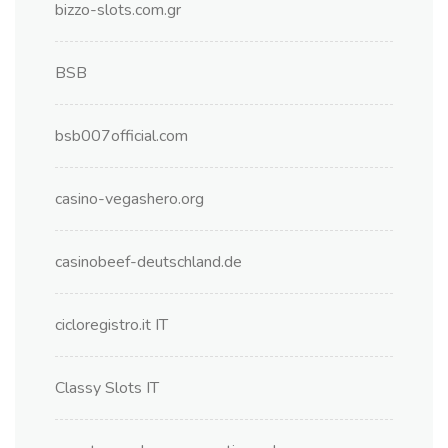
bizzo-slots.com.gr
BSB
bsb007official.com
casino-vegashero.org
casinobeef-deutschland.de
cicloregistro.it IT
Classy Slots IT