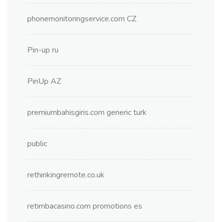
phonemonitoringservice.com CZ
Pin-up ru
PinUp AZ
premiumbahisgiris.com generic turk
public
rethinkingremote.co.uk
retimbacasino.com promotions es