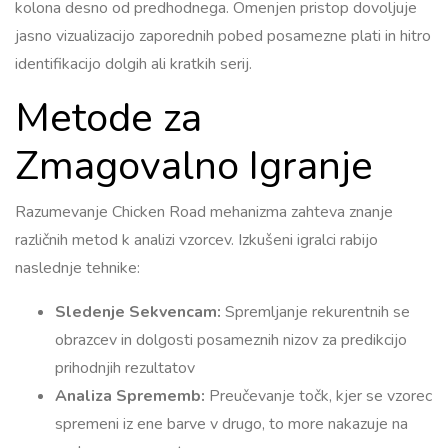
kolona desno od predhodnega. Omenjen pristop dovoljuje
jasno vizualizacijo zaporednih pobed posamezne plati in hitro
identifikacijo dolgih ali kratkih serij.
Metode za
Zmagovalno Igranje
Razumevanje Chicken Road mehanizma zahteva znanje
različnih metod k analizi vzorcev. Izkušeni igralci rabijo
naslednje tehnike:
Sledenje Sekvencam:
Spremljanje rekurentnih se
obrazcev in dolgosti posameznih nizov za predikcijo
prihodnjih rezultatov
Analiza Sprememb:
Preučevanje točk, kjer se vzorec
spremeni iz ene barve v drugo, to more nakazuje na