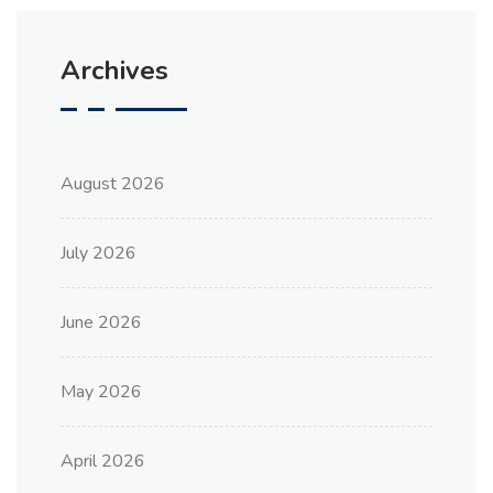
Archives
August 2026
July 2026
June 2026
May 2026
April 2026