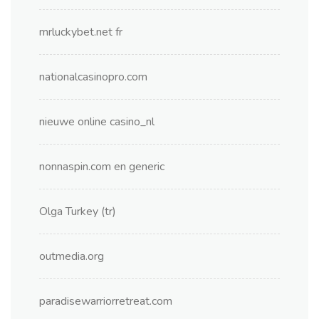
mrluckybet.net fr
nationalcasinopro.com
nieuwe online casino_nl
nonnaspin.com en generic
Olga Turkey (tr)
outmedia.org
paradisewarriorretreat.com