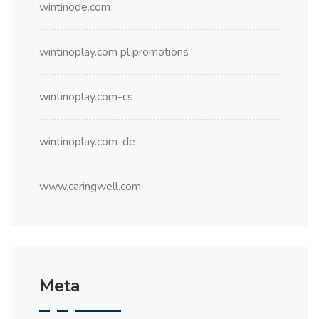
wintinode.com
wintinoplay.com pl promotions
wintinoplay.com-cs
wintinoplay.com-de
www.caringwell.com
Meta