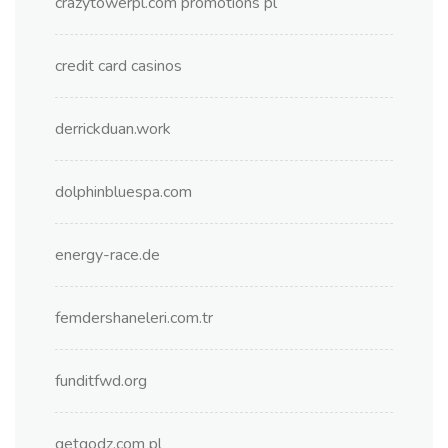
crazytowerpl.com promotions pl
credit card casinos
derrickduan.work
dolphinbluespa.com
energy-race.de
femdershaneleri.com.tr
funditfwd.org
getgodz.com pl