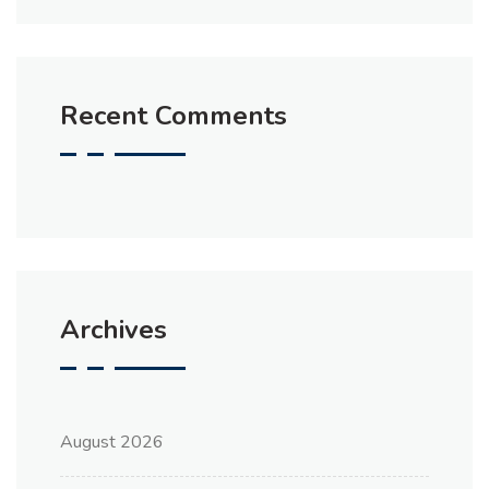
Recent Comments
Archives
August 2026