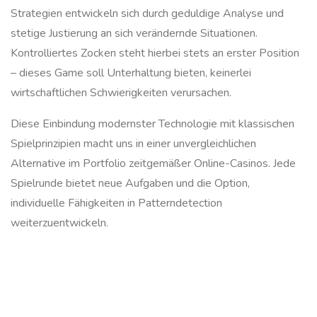
Strategien entwickeln sich durch geduldige Analyse und
stetige Justierung an sich verändernde Situationen.
Kontrolliertes Zocken steht hierbei stets an erster Position
– dieses Game soll Unterhaltung bieten, keinerlei
wirtschaftlichen Schwierigkeiten verursachen.
Diese Einbindung modernster Technologie mit klassischen
Spielprinzipien macht uns in einer unvergleichlichen
Alternative im Portfolio zeitgemäßer Online-Casinos. Jede
Spielrunde bietet neue Aufgaben und die Option,
individuelle Fähigkeiten in Patterndetection
weiterzuentwickeln.