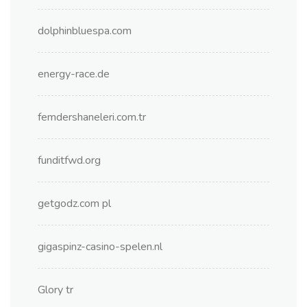
dolphinbluespa.com
energy-race.de
femdershaneleri.com.tr
funditfwd.org
getgodz.com pl
gigaspinz-casino-spelen.nl
Glory tr