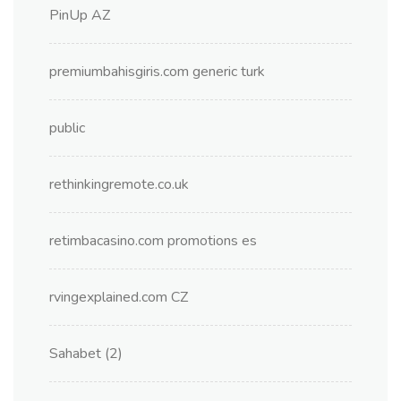
PinUp AZ
premiumbahisgiris.com generic turk
public
rethinkingremote.co.uk
retimbacasino.com promotions es
rvingexplained.com CZ
Sahabet (2)