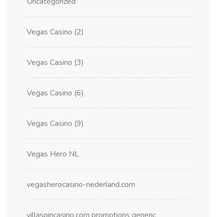
Uncategorized
Vegas Casino (2)
Vegas Casino (3)
Vegas Casino (6)
Vegas Casino (9)
Vegas Hero NL
vegasherocasino-nederland.com
villaspincasino.com promotions generic