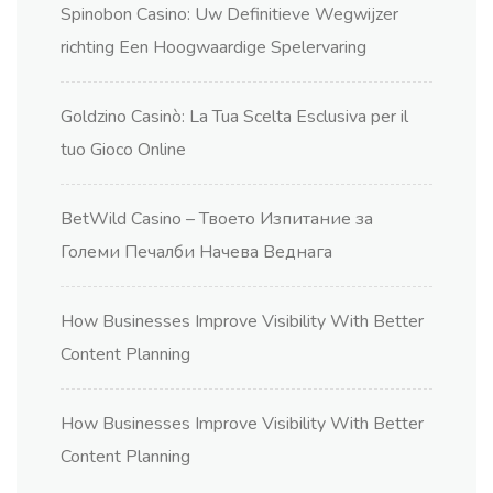
Spinobon Casino: Uw Definitieve Wegwijzer
richting Een Hoogwaardige Spelervaring
Goldzino Casinò: La Tua Scelta Esclusiva per il
tuo Gioco Online
BetWild Casino – Твоето Изпитание за
Големи Печалби Начева Веднага
How Businesses Improve Visibility With Better
Content Planning
How Businesses Improve Visibility With Better
Content Planning