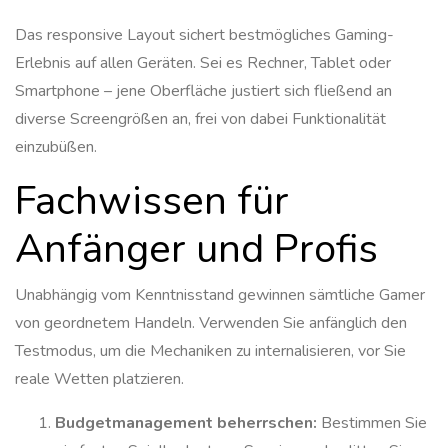
Das responsive Layout sichert bestmögliches Gaming-
Erlebnis auf allen Geräten. Sei es Rechner, Tablet oder
Smartphone – jene Oberfläche justiert sich fließend an
diverse Screengrößen an, frei von dabei Funktionalität
einzubüßen.
Fachwissen für
Anfänger und Profis
Unabhängig vom Kenntnisstand gewinnen sämtliche Gamer
von geordnetem Handeln. Verwenden Sie anfänglich den
Testmodus, um die Mechaniken zu internalisieren, vor Sie
reale Wetten platzieren.
Budgetmanagement beherrschen:
Bestimmen Sie