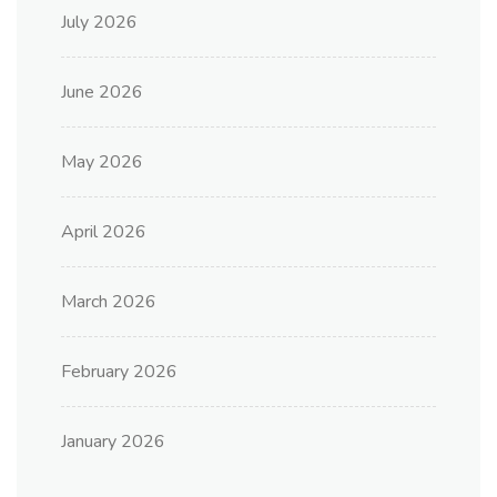
July 2026
June 2026
May 2026
April 2026
March 2026
February 2026
January 2026