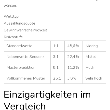
wählen.
Wetttyp
Auszahlungsquote
Gewinnwahrscheinlichkeit
Risikostufe
Standardwette
1:1
48,6%
Niedrig
Nebenwette Sequenz
3:1
22,4%
Mittel
Musterprädiktion
8:1
11,2%
Hoch
Vollkommenes Muster
25:1
3,8%
Sehr hoch
Einzigartigkeiten im
Vergleich