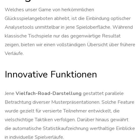
Welches unser Game von herkömmlichen
Glücksspielangeboten abhebt, ist die Einbindung optischer
Analysetools unmittelbar in jene Spieloberfläche. Während
klassische Tischspiele nur das gegenwärtige Resultat
zeigen, bieten wir einen vollständigen Übersicht über frühere
Verläufe.
Innovative Funktionen
Jene
Vielfach-Road-Darstellung
gestattet parallele
Betrachtung diverser Musterpräsentationen. Solche Feature
wurde gezielt für versierte Teilnehmer entwickelt, die
vielschichtige Taktiken verfolgen. Darüber hinaus gewährt
die automatische Statistikaufzeichnung werthaltige Einblicke
in individuelle Spielverläufe.