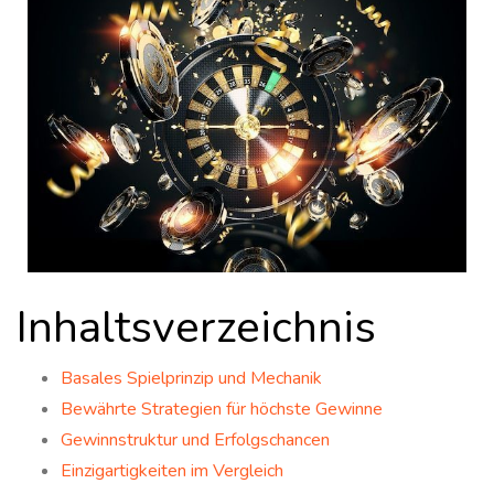
Inhaltsverzeichnis
Basales Spielprinzip und Mechanik
Bewährte Strategien für höchste Gewinne
Gewinnstruktur und Erfolgschancen
Einzigartigkeiten im Vergleich