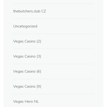
thebutchers.club CZ
Uncategorized
Vegas Casino (2)
Vegas Casino (3)
Vegas Casino (6)
Vegas Casino (9)
Vegas Hero NL