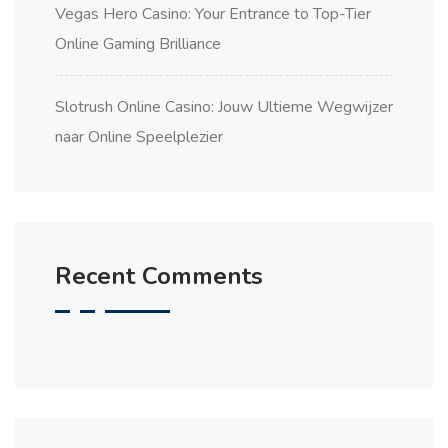
Vegas Hero Casino: Your Entrance to Top-Tier
Online Gaming Brilliance
Slotrush Online Casino: Jouw Ultieme Wegwijzer
naar Online Speelplezier
Recent Comments