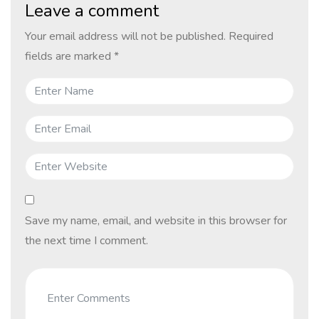
Leave a comment
Your email address will not be published.
Required
fields are marked
*
Save my name, email, and website in this browser for
the next time I comment.