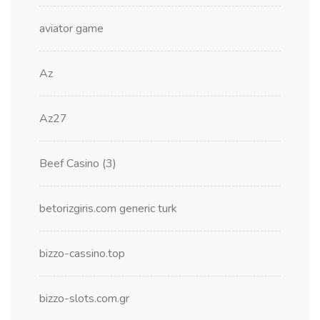
aviator game
Az
Az27
Beef Casino (3)
betorizgiris.com generic turk
bizzo-cassino.top
bizzo-slots.com.gr