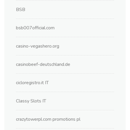
BSB
bsb007official.com
casino-vegashero.org
casinobeef-deutschland.de
cicloregistro.it IT
Classy Slots IT
crazytowerpl.com promotions pl