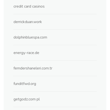
credit card casinos
derrickduan.work
dolphinbluespa.com
energy-race.de
femdershaneleri.com.tr
funditfwd.org
getgodz.com pl