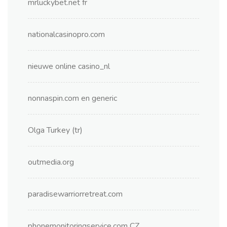
mrluckybet.net fr
nationalcasinopro.com
nieuwe online casino_nl
nonnaspin.com en generic
Olga Turkey (tr)
outmedia.org
paradisewarriorretreat.com
phonemonitoringservice.com CZ