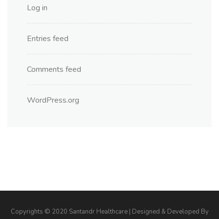
Log in
Entries feed
Comments feed
WordPress.org
Copyrights © 2020 Santandr Healthcare | Designed & Developed By