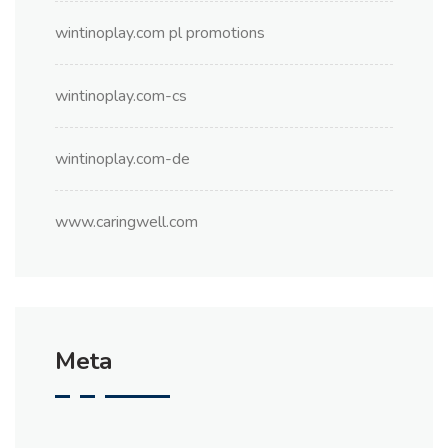
wintinoplay.com pl promotions
wintinoplay.com-cs
wintinoplay.com-de
www.caringwell.com
Meta