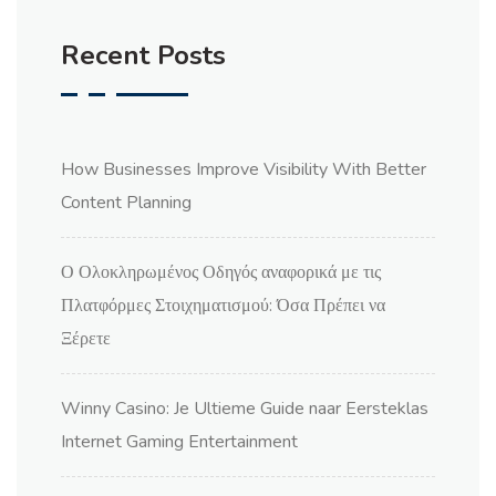
Recent Posts
How Businesses Improve Visibility With Better
Content Planning
Ο Ολοκληρωμένος Οδηγός αναφορικά με τις
Πλατφόρμες Στοιχηματισμού: Όσα Πρέπει να
Ξέρετε
Winny Casino: Je Ultieme Guide naar Eersteklas
Internet Gaming Entertainment