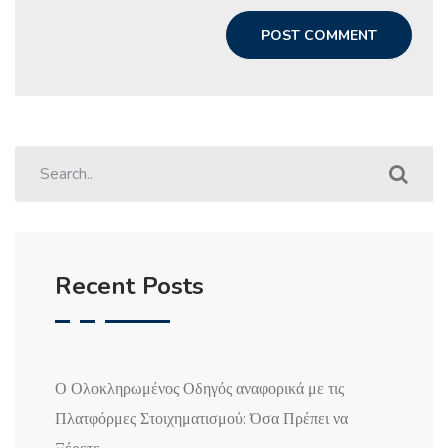
Recent Posts
Ο Ολοκληρωμένος Οδηγός αναφορικά με τις
Πλατφόρμες Στοιχηματισμού: Όσα Πρέπει να