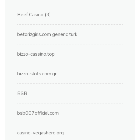
Beef Casino (3)
betorizgiris.com generic turk
bizzo-cassino.top
bizzo-slots.com.gr
BSB
bsb007official.com
casino-vegashero.org