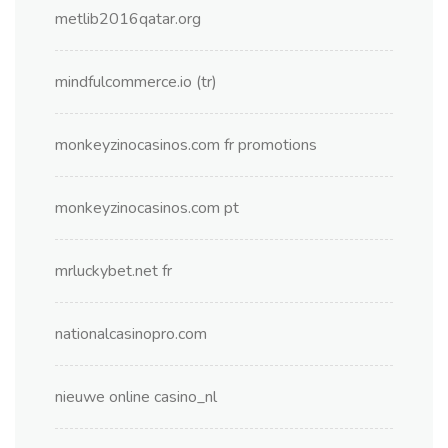
metlib2016qatar.org
mindfulcommerce.io (tr)
monkeyzinocasinos.com fr promotions
monkeyzinocasinos.com pt
mrluckybet.net fr
nationalcasinopro.com
nieuwe online casino_nl