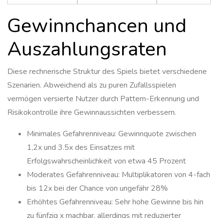
Gewinnchancen und
Auszahlungsraten
Diese rechnerische Struktur des Spiels bietet verschiedene
Szenarien. Abweichend als zu puren Zufallsspielen
vermögen versierte Nutzer durch Pattern-Erkennung und
Risikokontrolle ihre Gewinnaussichten verbessern.
Minimales Gefahrenniveau: Gewinnquote zwischen
1,2x und 3.5x des Einsatzes mit
Erfolgswahrscheinlichkeit von etwa 45 Prozent
Moderates Gefahrenniveau: Multiplikatoren von 4-fach
bis 12x bei der Chance von ungefähr 28%
Erhöhtes Gefahrenniveau: Sehr hohe Gewinne bis hin
zu fünfzig x machbar, allerdings mit reduzierter