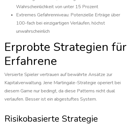
Wahrscheinlichkeit von unter 15 Prozent
Extremes Gefahrenniveau: Potenzielle Erträge über
100-fach bei einzigartigen Verläufen, höchst
unwahrscheinlich
Erprobte Strategien für
Erfahrene
Versierte Spieler vertrauen auf bewährte Ansätze zur
Kapitalverwaltung. Jene Martingale-Strategie operiert bei
diesem Game nur bedingt, da diese Patterns nicht dual
verlaufen. Besser ist ein abgestuftes System.
Risikobasierte Strategie