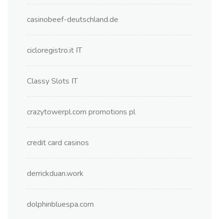
casinobeef-deutschland.de
cicloregistro.it IT
Classy Slots IT
crazytowerpl.com promotions pl
credit card casinos
derrickduan.work
dolphinbluespa.com