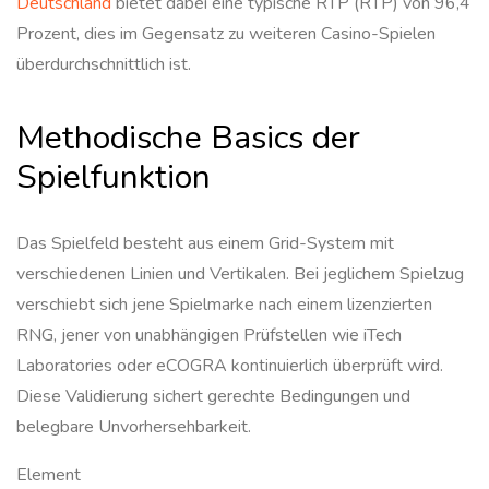
Deutschland
bietet dabei eine typische RTP (RTP) von 96,4
Prozent, dies im Gegensatz zu weiteren Casino-Spielen
überdurchschnittlich ist.
Methodische Basics der
Spielfunktion
Das Spielfeld besteht aus einem Grid-System mit
verschiedenen Linien und Vertikalen. Bei jeglichem Spielzug
verschiebt sich jene Spielmarke nach einem lizenzierten
RNG, jener von unabhängigen Prüfstellen wie iTech
Laboratories oder eCOGRA kontinuierlich überprüft wird.
Diese Validierung sichert gerechte Bedingungen und
belegbare Unvorhersehbarkeit.
Element