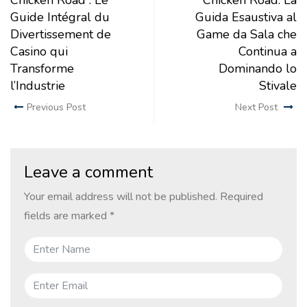
Chicken Road : Le
Chicken Road: La
Guide Intégral du
Guida Esaustiva al
Divertissement de
Game da Sala che
Casino qui
Continua a
Transforme
Dominando lo
l’Industrie
Stivale
Previous Post
Next Post
Leave a comment
Your email address will not be published.
Required
fields are marked
*