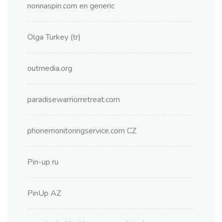
nonnaspin.com en generic
Olga Turkey (tr)
outmedia.org
paradisewarriorretreat.com
phonemonitoringservice.com CZ
Pin-up ru
PinUp AZ