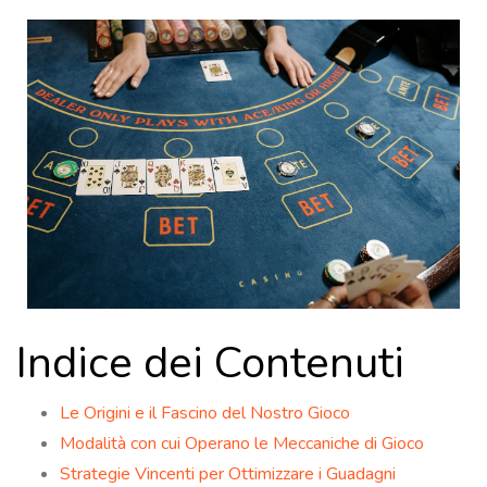
Indice dei Contenuti
Le Origini e il Fascino del Nostro Gioco
Modalità con cui Operano le Meccaniche di Gioco
Strategie Vincenti per Ottimizzare i Guadagni