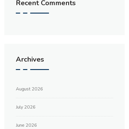
Recent Comments
Archives
August 2026
July 2026
June 2026