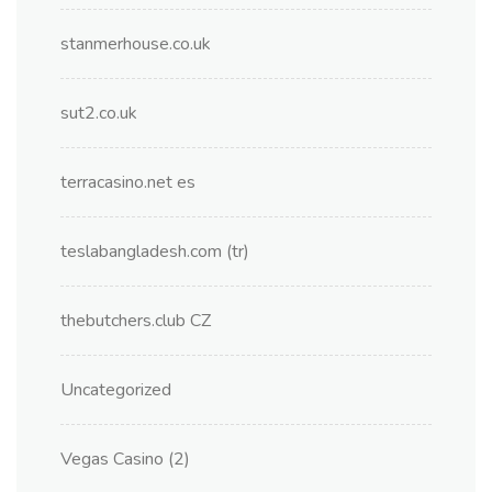
stanmerhouse.co.uk
sut2.co.uk
terracasino.net es
teslabangladesh.com (tr)
thebutchers.club CZ
Uncategorized
Vegas Casino (2)