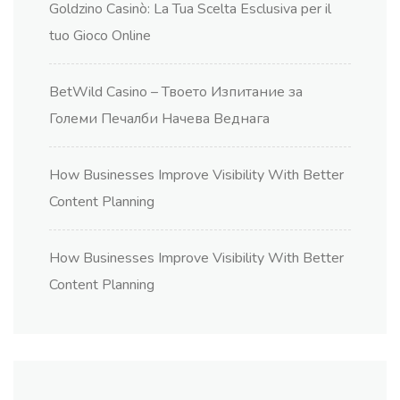
Goldzino Casinò: La Tua Scelta Esclusiva per il
tuo Gioco Online
BetWild Casino – Твоето Изпитание за
Големи Печалби Начева Веднага
How Businesses Improve Visibility With Better
Content Planning
How Businesses Improve Visibility With Better
Content Planning