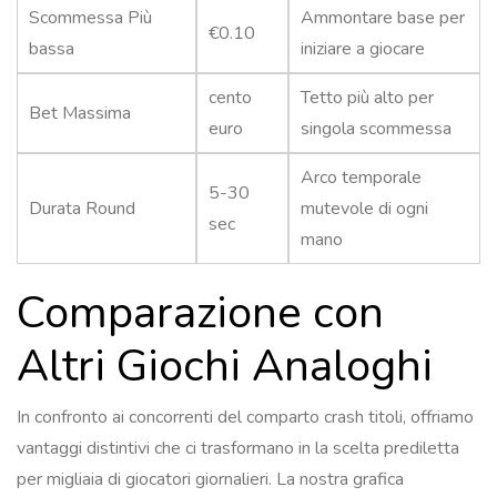
Scommessa Più
Ammontare base per
€0.10
bassa
iniziare a giocare
cento
Tetto più alto per
Bet Massima
euro
singola scommessa
Arco temporale
5-30
Durata Round
mutevole di ogni
sec
mano
Comparazione con
Altri Giochi Analoghi
In confronto ai concorrenti del comparto crash titoli, offriamo
vantaggi distintivi che ci trasformano in la scelta prediletta
per migliaia di giocatori giornalieri. La nostra grafica