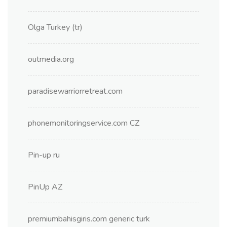
Olga Turkey (tr)
outmedia.org
paradisewarriorretreat.com
phonemonitoringservice.com CZ
Pin-up ru
PinUp AZ
premiumbahisgiris.com generic turk