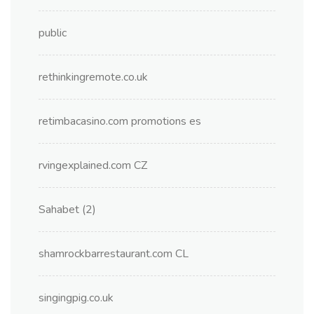
public
rethinkingremote.co.uk
retimbacasino.com promotions es
rvingexplained.com CZ
Sahabet (2)
shamrockbarrestaurant.com CL
singingpig.co.uk