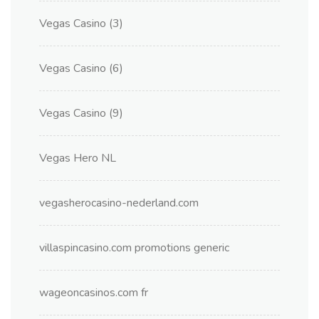
Vegas Casino (3)
Vegas Casino (6)
Vegas Casino (9)
Vegas Hero NL
vegasherocasino-nederland.com
villaspincasino.com promotions generic
wageoncasinos.com fr