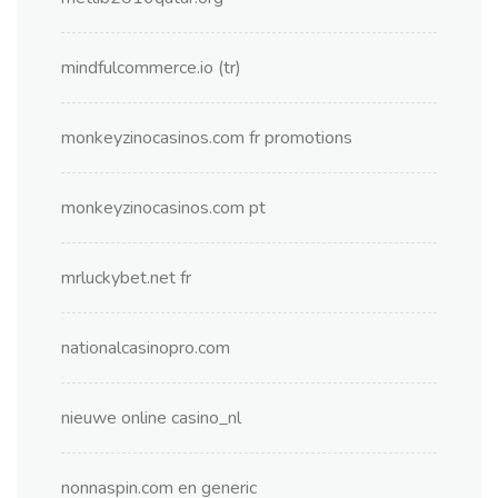
mindfulcommerce.io (tr)
monkeyzinocasinos.com fr promotions
monkeyzinocasinos.com pt
mrluckybet.net fr
nationalcasinopro.com
nieuwe online casino_nl
nonnaspin.com en generic