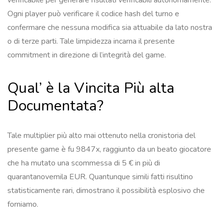
Ogni player può verificare il codice hash del turno e
confermare che nessuna modifica sia attuabile da lato nostra
o di terze parti. Tale limpidezza incarna il presente
commitment in direzione di l’integrità del game.
Qual’ è la Vincita Più alta
Documentata?
Tale multiplier più alto mai ottenuto nella cronistoria del
presente game è fu 9847x, raggiunto da un beato giocatore
che ha mutato una scommessa di 5 € in più di
quarantanovemila EUR. Quantunque simili fatti risultino
statisticamente rari, dimostrano il possibilità esplosivo che
forniamo.