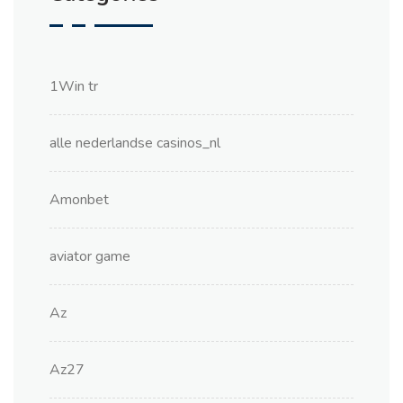
1Win tr
alle nederlandse casinos_nl
Amonbet
aviator game
Az
Az27