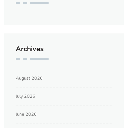
Archives
August 2026
July 2026
June 2026