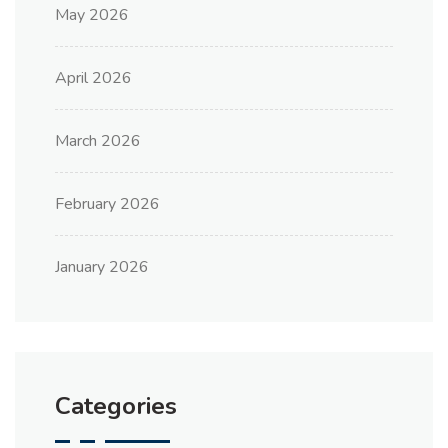
May 2026
April 2026
March 2026
February 2026
January 2026
Categories