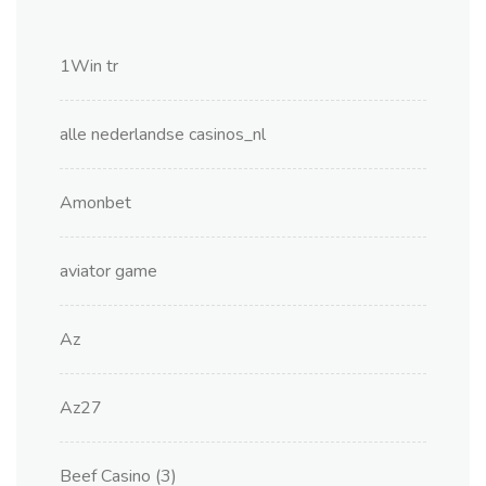
1Win tr
alle nederlandse casinos_nl
Amonbet
aviator game
Az
Az27
Beef Casino (3)