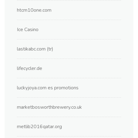
htcm10one.com
Ice Casino
lastikabc.com (tr)
lifecycler.de
luckyjoya.com es promotions
marketbosworthbrewery.co.uk
metlib2016qatar.org