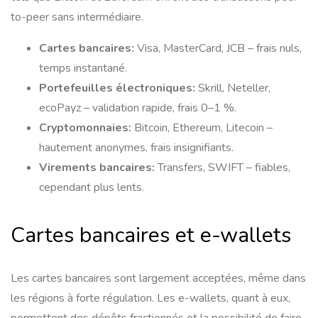
to-peer sans intermédiaire.
Cartes bancaires:
Visa, MasterCard, JCB – frais nuls,
temps instantané.
Portefeuilles électroniques:
Skrill, Neteller,
ecoPayz – validation rapide, frais 0–1 %.
Cryptomonnaies:
Bitcoin, Ethereum, Litecoin –
hautement anonymes, frais insignifiants.
Virements bancaires:
Transfers, SWIFT – fiables,
cependant plus lents.
Cartes bancaires et e-wallets
Les cartes bancaires sont largement acceptées, même dans
les régions à forte régulation. Les e-wallets, quant à eux,