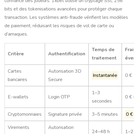
confiance des joueurs. 1xbet utilise un cryptage SSL 256
bits et des tokenisations avancées pour protéger chaque
transaction. Les systèmes anti-fraude vérifient les modèles
de paiement, réduisant les risques de vol de carte ou
d’arnaques.
Temps de
Frai
Critère
Authentification
traitement
éve
Cartes
Autorisation 3D
Instantanée
0 €
bancaires
Secure
1–3
E-wallets
Login OTP
0 €
secondes
Cryptomonnaies
Signature privée
3–5 minutes
0 €
Virements
Autorisation
24–48 h
1–2