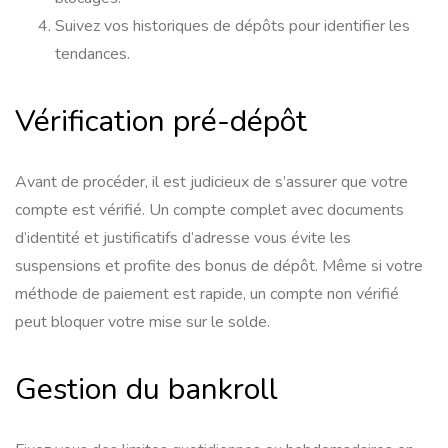
Suivez vos historiques de dépôts pour identifier les
tendances.
Vérification pré-dépôt
Avant de procéder, il est judicieux de s’assurer que votre
compte est vérifié. Un compte complet avec documents
d’identité et justificatifs d’adresse vous évite les
suspensions et profite des bonus de dépôt. Même si votre
méthode de paiement est rapide, un compte non vérifié
peut bloquer votre mise sur le solde.
Gestion du bankroll