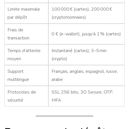
Limite maximale
100 000 € (cartes), 200 000 €
par dépôt
(cryptomonnaies)
Frais de
0 € (e-wallet), jusqu’à 1 % (cartes)
transaction
Temps d’attente
Instantané (cartes), 3–5 min
moyen
(crypto)
Support
Français, anglais, espagnol, russe,
multilingue
arabe
Protocoles de
SSL 256 bits, 3D Secure, OTP,
sécurité
MFA