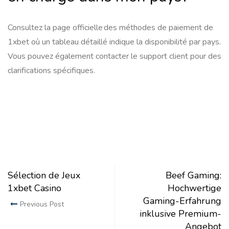
Consultez la page officielle des méthodes de paiement de
1xbet où un tableau détaillé indique la disponibilité par pays.
Vous pouvez également contacter le support client pour des
clarifications spécifiques.
Sélection de Jeux
Beef Gaming:
1xbet Casino
Hochwertige
Gaming-Erfahrung
Previous Post
inklusive Premium-
Angebot