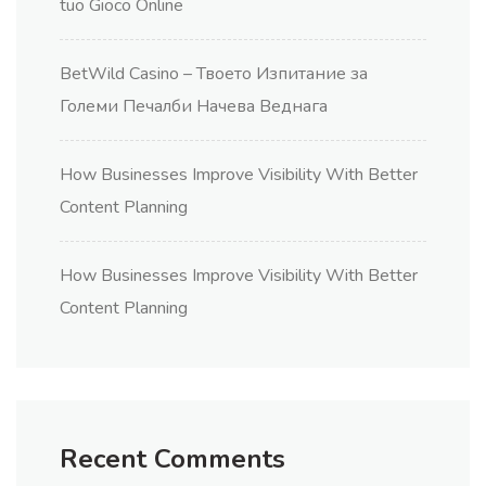
tuo Gioco Online
BetWild Casino – Твоето Изпитание за
Големи Печалби Начева Веднага
How Businesses Improve Visibility With Better
Content Planning
How Businesses Improve Visibility With Better
Content Planning
Recent Comments