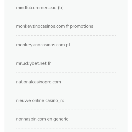
mindfulcommerce.io (tr)
monkeyzinocasinos.com fr promotions
monkeyzinocasinos.com pt
mrluckybet.net fr
nationalcasinopro.com
nieuwe online casino_nl
nonnaspin.com en generic