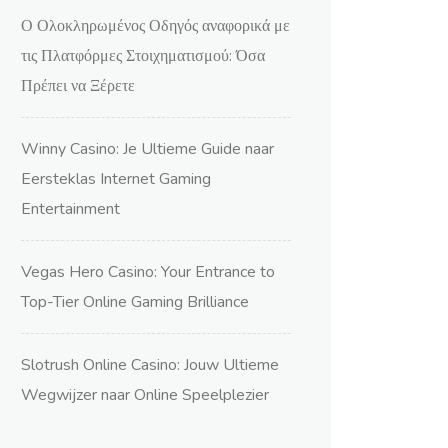
Ο Ολοκληρωμένος Οδηγός αναφορικά με
τις Πλατφόρμες Στοιχηματισμού: Όσα
Πρέπει να Ξέρετε
Winny Casino: Je Ultieme Guide naar
Eersteklas Internet Gaming
Entertainment
Vegas Hero Casino: Your Entrance to
Top-Tier Online Gaming Brilliance
Slotrush Online Casino: Jouw Ultieme
Wegwijzer naar Online Speelplezier