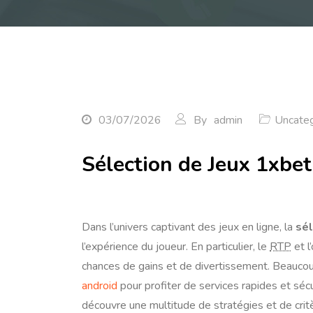
03/07/2026
By
admin
Uncateg
Sélection de Jeux 1xbet
Dans l’univers captivant des jeux en ligne, la
sél
l’expérience du joueur. En particulier, le
RTP
et l
chances de gains et de divertissement. Beaucoup
android
pour profiter de services rapides et sécu
découvre une multitude de stratégies et de critè