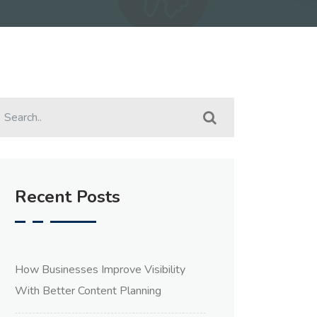
Recent Posts
How Businesses Improve Visibility
With Better Content Planning