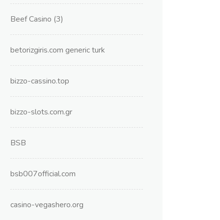
Beef Casino (3)
betorizgiris.com generic turk
bizzo-cassino.top
bizzo-slots.com.gr
BSB
bsb007official.com
casino-vegashero.org