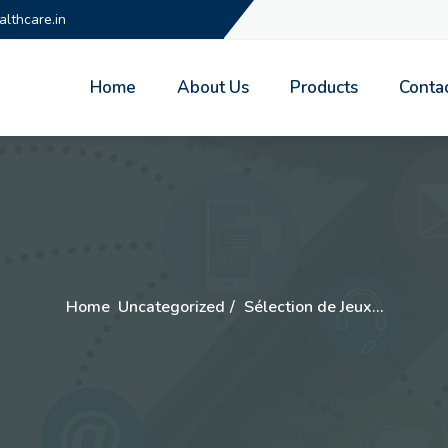
lthcare.in
Home
About Us
Products
Conta
Home
Uncategorized
Sélection de Jeux…