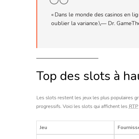
« Dans le monde des casinos en lig
oublier la variance.\,— Dr. GameThe
Top des slots à h
Les slots restent les jeux les plus populaires g
progressifs. Voici les slots qui affichent les
RTP
Jeu
Fourniss