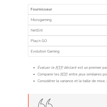
Fournisseur
Microgaming
NetEnt
Play’n GO
Evolution Gaming
Évaluer le
RTP
déclaré
est un premier pas
Comparer les
RTP
entre jeux similaires po
Considérer la variance et la taille de mise