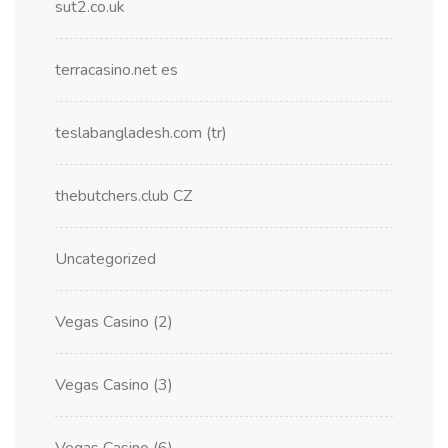
sut2.co.uk
terracasino.net es
teslabangladesh.com (tr)
thebutchers.club CZ
Uncategorized
Vegas Casino (2)
Vegas Casino (3)