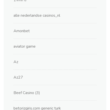
1Win tr
alle nederlandse casinos_nl
Amonbet
aviator game
Az
Az27
Beef Casino (3)
betorizgiris.com generic turk