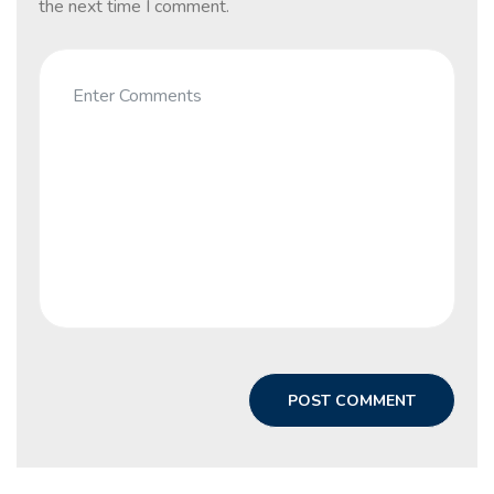
the next time I comment.