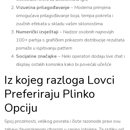
Vizuelna prilagođavanje
– Moderna primjena
omogućava prilagođavanje boja, tempa pokreta i
zvučnih efekata u skladu vašim sklonostima
Numerički izvještaji
– Nadzor osobnih najnovijih
100+ partija s grafičkim prikazom distribucije rezultata
pomaže u ispitivanju pattern
Socijalne značajke
– Neki operatori dodaju live chat i
display ostalih korisnika kako bi povećali učešće
Iz kojeg razloga Lovci
Preferiraju Plinko
Opciju
Spoj prozirnosti, velikog povrata i čiste razonode pravi ovu
zabavu favoriziranom izborom u casino lobijima. Za razliku od