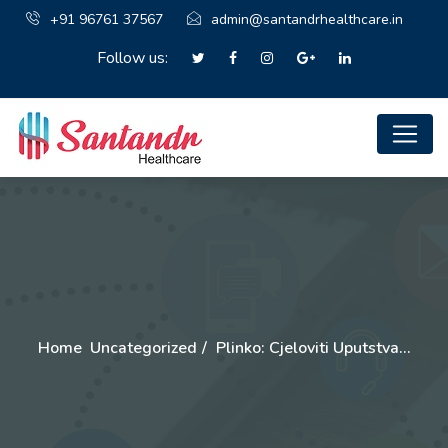
+91 96761 37567
admin@santandrhealthcare.in
Follow us:
Home
Uncategorized
Plinko: Cjeloviti Uputstva…