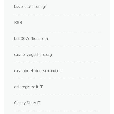
bizzo-slots.com.gr
BSB
bsb007official.com
casino-vegashero.org
casinobeef-deutschland.de
cicloregistro.it IT
Classy Slots IT