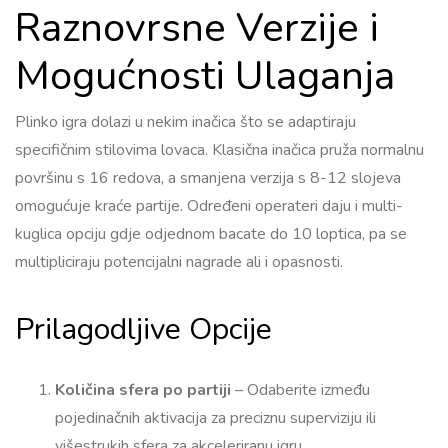
Raznovrsne Verzije i
Mogućnosti Ulaganja
Plinko igra dolazi u nekim inačica što se adaptiraju
specifičnim stilovima lovaca. Klasična inačica pruža normalnu
površinu s 16 redova, a smanjena verzija s 8-12 slojeva
omogućuje kraće partije. Određeni operateri daju i multi-
kuglica opciju gdje odjednom bacate do 10 loptica, pa se
multipliciraju potencijalni nagrade ali i opasnosti.
Prilagodljive Opcije
Količina sfera po partiji
– Odaberite između
pojedinačnih aktivacija za preciznu superviziju ili
višestrukih sfera za akceleriranu igru