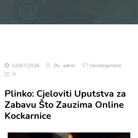
03/07/2026
By
admin
Uncategorized
0
Plinko: Cjeloviti Uputstva za
Zabavu Što Zauzima Online
Kockarnice