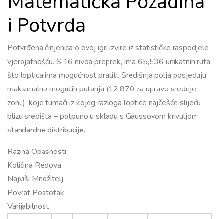
Matematička Pozadina
i Potvrda
Potvrđena činjenica o ovoj igri izvire iz statističke raspodjele
vjerojatnošću. S 16 nivoa preprek, ima 65,536 unikatnih ruta
što loptica ima mogućnost pratiti. Središnja polja posjeduju
maksimalno mogućih putanja (12,870 za upravo srednje
zonu), koje tumači iz kojeg razloga loptice najčešće slijeću
blizu središta – potpuno u skladu s Gaussovom krivuljom
standardne distribucije.
Razina Opasnosti
Količina Redova
Najviši Množitelj
Povrat Postotak
Varijabilnost