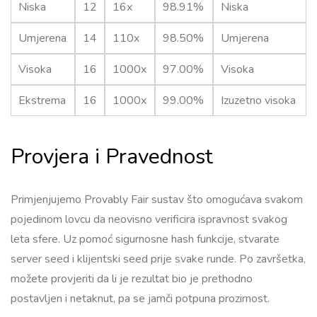
Niska
12
16x
98.91%
Niska
Umjerena
14
110x
98.50%
Umjerena
Visoka
16
1000x
97.00%
Visoka
Ekstrema
16
1000x
99.00%
Izuzetno visoka
Provjera i Pravednost
Primjenjujemo Provably Fair sustav što omogućava svakom
pojedinom lovcu da neovisno verificira ispravnost svakog
leta sfere. Uz pomoć sigurnosne hash funkcije, stvarate
server seed i klijentski seed prije svake runde. Po završetka,
možete provjeriti da li je rezultat bio je prethodno
postavljen i netaknut, pa se jamči potpuna prozirnost.