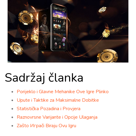
Sadržaj članka
Porijeklo i Glavne Mehanike Ove Igre Plinko
Upute i Taktike za Maksimalne Dobitke
Statistička Pozadina i Provjera
Raznovrsne Varijante i Opcije Ulaganja
Zašto Играči Biraju Ovu Igru