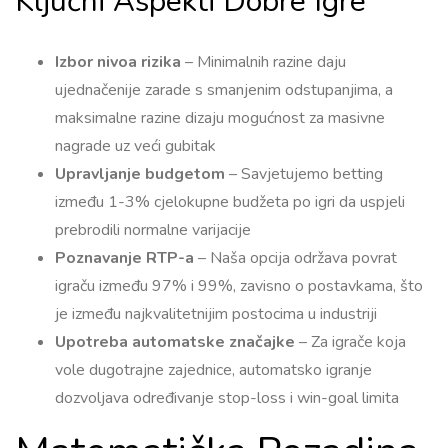
Ključni Aspekti Dobre Igre
Izbor nivoa rizika
– Minimalnih razine daju
ujednačenije zarade s smanjenim odstupanjima, a
maksimalne razine dizaju mogućnost za masivne
nagrade uz veći gubitak
Upravljanje budgetom
– Savjetujemo betting
između 1-3% cjelokupne budžeta po igri da uspjeli
prebrodili normalne varijacije
Poznavanje RTP-a
– Naša opcija održava povrat
igraču između 97% i 99%, zavisno o postavkama, što
je između najkvalitetnijim postocima u industriji
Upotreba automatske značajke
– Za igrače koja
vole dugotrajne zajednice, automatsko igranje
dozvoljava određivanje stop-loss i win-goal limita