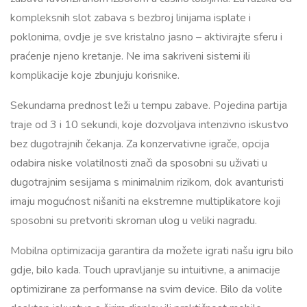
kompleksnih slot zabava s bezbroj linijama isplate i
poklonima, ovdje je sve kristalno jasno – aktivirajte sferu i
praćenje njeno kretanje. Ne ima sakriveni sistemi ili
komplikacije koje zbunjuju korisnike.
Sekundarna prednost leži u tempu zabave. Pojedina partija
traje od 3 i 10 sekundi, koje dozvoljava intenzivno iskustvo
bez dugotrajnih čekanja. Za konzervativne igrače, opcija
odabira niske volatilnosti znači da sposobni su uživati u
dugotrajnim sesijama s minimalnim rizikom, dok avanturisti
imaju mogućnost nišaniti na ekstremne multiplikatore koji
sposobni su pretvoriti skroman ulog u veliki nagradu.
Mobilna optimizacija garantira da možete igrati našu igru bilo
gdje, bilo kada. Touch upravljanje su intuitivne, a animacije
optimizirane za performanse na svim device. Bilo da volite