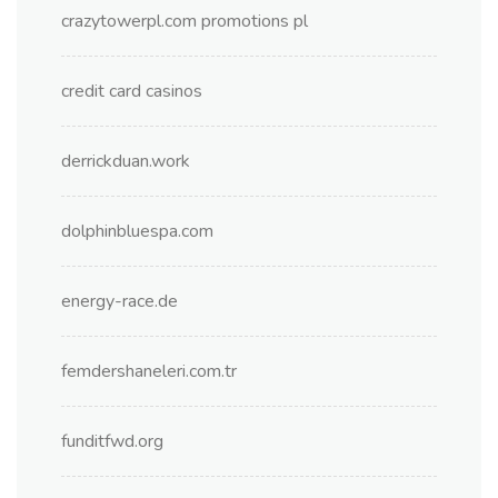
crazytowerpl.com promotions pl
credit card casinos
derrickduan.work
dolphinbluespa.com
energy-race.de
femdershaneleri.com.tr
funditfwd.org