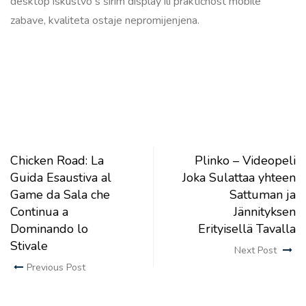
desktop iskustvo s širim display ili praktičnost mobile
zabave, kvaliteta ostaje nepromijenjena.
Chicken Road: La
Plinko – Videopeli
Guida Esaustiva al
Joka Sulattaa yhteen
Game da Sala che
Sattuman ja
Continua a
Jännityksen
Dominando lo
Erityisellä Tavalla
Stivale
Next Post
Previous Post