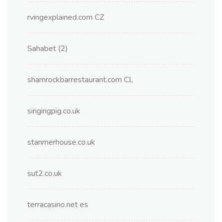
rvingexplained.com CZ
Sahabet (2)
shamrockbarrestaurant.com CL
singingpig.co.uk
stanmerhouse.co.uk
sut2.co.uk
terracasino.net es