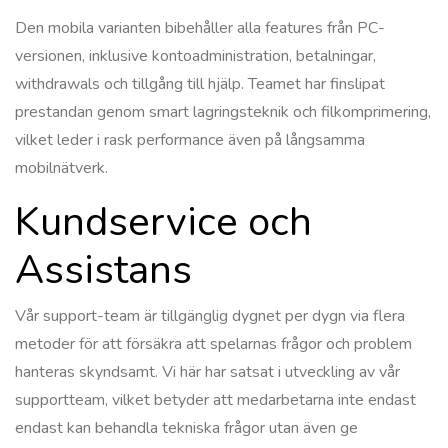
Den mobila varianten bibehåller alla features från PC-
versionen, inklusive kontoadministration, betalningar,
withdrawals och tillgång till hjälp. Teamet har finslipat
prestandan genom smart lagringsteknik och filkomprimering,
vilket leder i rask performance även på långsamma
mobilnätverk.
Kundservice och
Assistans
Vår support-team är tillgänglig dygnet per dygn via flera
metoder för att försäkra att spelarnas frågor och problem
hanteras skyndsamt. Vi här har satsat i utveckling av vår
supportteam, vilket betyder att medarbetarna inte endast
endast kan behandla tekniska frågor utan även ge