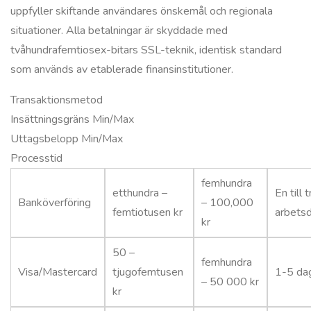
uppfyller skiftande användares önskemål och regionala
situationer. Alla betalningar är skyddade med
tvåhundrafemtiosex-bitars SSL-teknik, identisk standard
som används av etablerade finansinstitutioner.
Transaktionsmetod
Insättningsgräns Min/Max
Uttagsbelopp Min/Max
Processtid
femhundra
etthundra –
En till t
Banköverföring
– 100,000
femtiotusen kr
arbets
kr
50 –
femhundra
Visa/Mastercard
tjugofemtusen
1-5 da
– 50 000 kr
kr