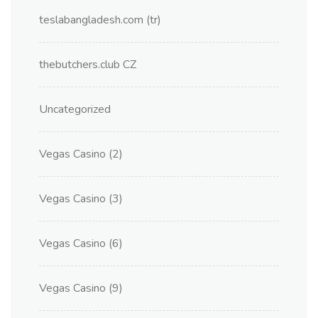
teslabangladesh.com (tr)
thebutchers.club CZ
Uncategorized
Vegas Casino (2)
Vegas Casino (3)
Vegas Casino (6)
Vegas Casino (9)