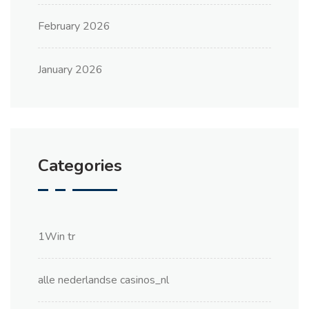
February 2026
January 2026
Categories
1Win tr
alle nederlandse casinos_nl