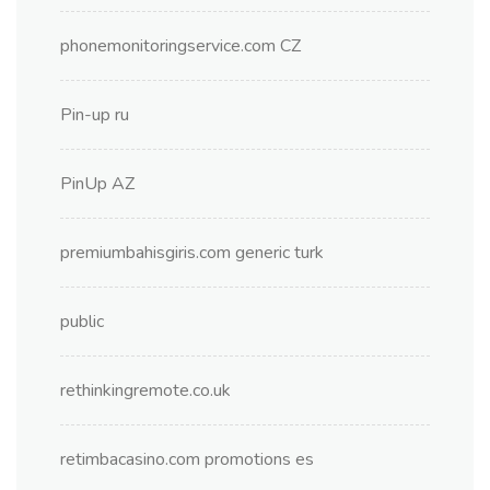
phonemonitoringservice.com CZ
Pin-up ru
PinUp AZ
premiumbahisgiris.com generic turk
public
rethinkingremote.co.uk
retimbacasino.com promotions es