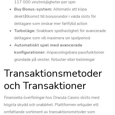
117 000 vinstmöjligheter per spin
Buy Bonus-system:
Alternativ att köpa
direktåtkomst till bonusrundor i valda slots för
deltagare som önskar mer fartfylld action
Turboläge:
Snabbare spelhastighet för avancerade
deltagare som vill maximera sin spelperiod
Automatiskt spel med avancerade
konfigurationer:
Anpassningsbara pausfunktioner
grundade på vinster, förluster eller belöningar
Transaktionsmetoder
och Transaktioner
Finansiella överföringar hos Dracula Casino sköts med
högsta skydd och snabbhet. Plattformen erbjuder ett
omfattande sortiment av transaktionsmetoder som