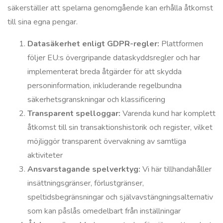
säkerställer att spelarna genomgående kan erhålla åtkomst
till sina egna pengar.
Datasäkerhet enligt GDPR-regler:
Plattformen
följer EU:s övergripande dataskyddsregler och har
implementerat breda åtgärder för att skydda
personinformation, inkluderande regelbundna
säkerhetsgranskningar och klassificering
Transparent spelloggar:
Varenda kund har komplett
åtkomst till sin transaktionshistorik och register, vilket
möjliggör transparent övervakning av samtliga
aktiviteter
Ansvarstagande spelverktyg:
Vi här tillhandahåller
insättningsgränser, förlustgränser,
speltidsbegränsningar och självavstängningsalternativ
som kan påslås omedelbart från inställningar