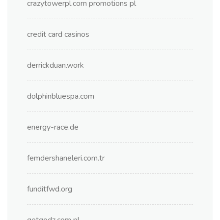
crazytowerpl.com promotions pl
credit card casinos
derrickduan.work
dolphinbluespa.com
energy-race.de
femdershaneleri.com.tr
funditfwd.org
getgodz.com pl