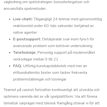
vägledning om spelstrategier, bonusbetingelser och
ansvarsfulla spelmetoder.
Live-chatt:
Tillgängligt 24 timmar med genomsnittlig
reaktionstid under 60-tals sekunder, betjänad av
native agenter
E-postsupport:
Detaljerade svar inom fyra h för
avancerade problem som behöver undersökning
Telefonlinje:
Personlig support på modersmålet
veckodagar mellan 9 till 21
FAQ:
Utförlig kunskapsbibliotek med mer än
etthundrafemtio texter som täcker frekventa
problemställningar och lösningar
Teamet på casinot fortsätter kontinuerligt att utveckla och
optimera varenda del av vår spelplattform. Via att förena
tematisk särprägel med teknisk framgång strävar vi för att