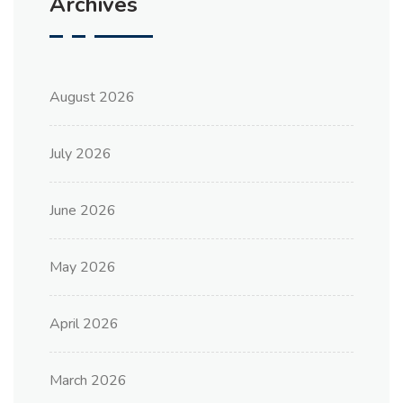
Archives
August 2026
July 2026
June 2026
May 2026
April 2026
March 2026