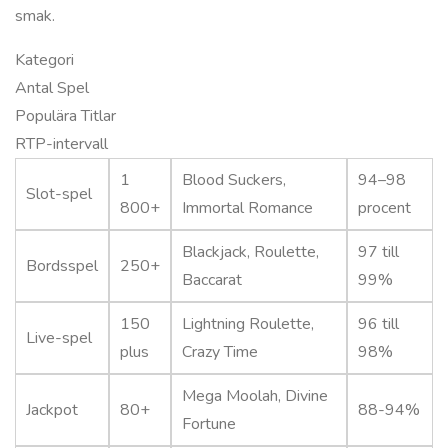
smak.
Kategori
Antal Spel
Populära Titlar
RTP-intervall
1
Blood Suckers,
94–98
Slot-spel
800+
Immortal Romance
procent
Blackjack, Roulette,
97 till
Bordsspel
250+
Baccarat
99%
150
Lightning Roulette,
96 till
Live-spel
plus
Crazy Time
98%
Mega Moolah, Divine
Jackpot
80+
88-94%
Fortune