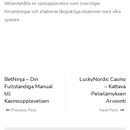
tillhandahålla en spelupplevelse som överstiger
förväntningar och etablerar långsiktiga relationer med våra
spelare.
BetNinja – Din
LuckyNordic Casino
Fullständiga Manual
– Kattava
till
Pelielämyksen
Kasinoupplevelsen
Arviointi
Previous Post
Next Post