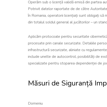
Operăm sub o licență validă emisă din partea aut
Potrivit datelor raportate de de către Autorita
în Romania, operatorii licențiați sunt obligați să
din totalul soldul general al jucătorilor – un sta
Aplicăm protocoale pentru securitate cibernetică d
procesate prin canale securizate. Detaliile person
infrastructură securizate, aliniate cu regulame
include unelte de autocontrol, posibilități de e
specializate pentru stoparea dependenței de joc
Măsuri de Siguranță Im
Domeniu