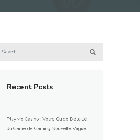
Recent Posts
PlayMe Casino : Votre Guide Détaillé
du Game de Gaming Nouvelle Vague