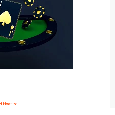
mei Noastre