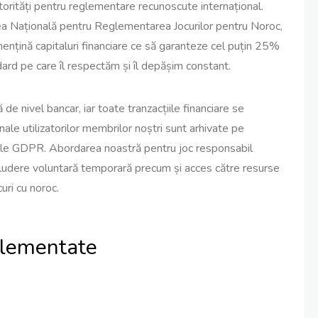
orități pentru reglementare recunoscute internațional.
tea Națională pentru Reglementarea Jocurilor pentru Noroc,
 mențină capitaluri financiare ce să garanteze cel puțin 25%
ndard pe care îl respectăm și îl depășim constant.
e nivel bancar, iar toate tranzacțiile financiare se
ale utilizatorilor membrilor noștri sunt arhivate pe
ntele GDPR. Abordarea noastră pentru joc responsabil
xcludere voluntară temporară precum și acces către resurse
uri cu noroc.
plementate