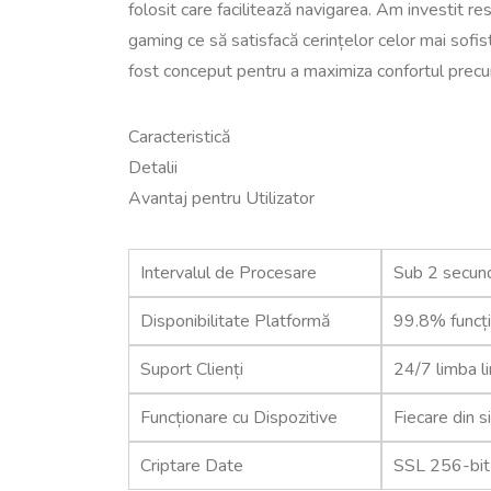
folosit care facilitează navigarea. Am investit r
gaming ce să satisfacă cerințelor celor mai sofist
fost conceput pentru a maximiza confortul precum
Caracteristică
Detalii
Avantaj pentru Utilizator
Intervalul de Procesare
Sub 2 secun
Disponibilitate Platformă
99.8% funcți
Suport Clienți
24/7 limba 
Funcționare cu Dispozitive
Fiecare din 
Criptare Date
SSL 256-bit