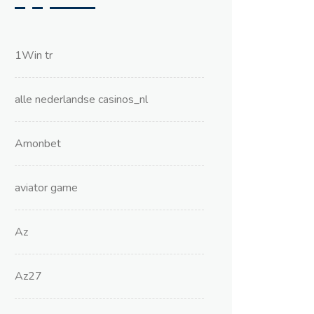
1Win tr
alle nederlandse casinos_nl
Amonbet
aviator game
Az
Az27