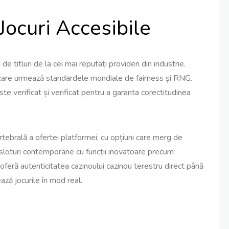
ocuri Accesibile
 titluri de la cei mai reputați provideri din industrie.
i care urmează standardele mondiale de fairness și RNG.
ste verificat și verificat pentru a garanta corectitudinea
ebrală a ofertei platformei, cu opțiuni care merg de
 sloturi contemporane cu funcții inovatoare precum
eră autenticitatea cazinoului cazinou terestru direct până
ează jocurile în mod real.