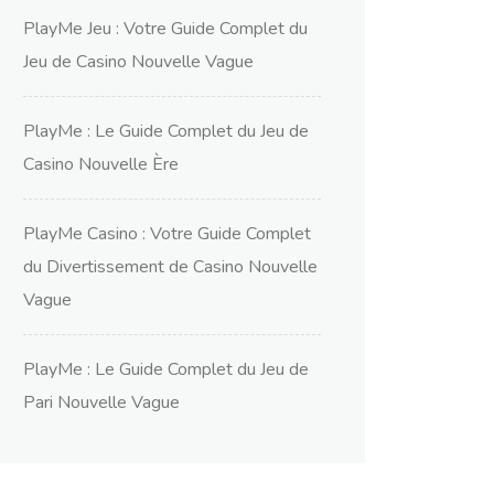
PlayMe Jeu : Votre Guide Complet du
Jeu de Casino Nouvelle Vague
PlayMe : Le Guide Complet du Jeu de
Casino Nouvelle Ère
PlayMe Casino : Votre Guide Complet
du Divertissement de Casino Nouvelle
Vague
PlayMe : Le Guide Complet du Jeu de
Pari Nouvelle Vague