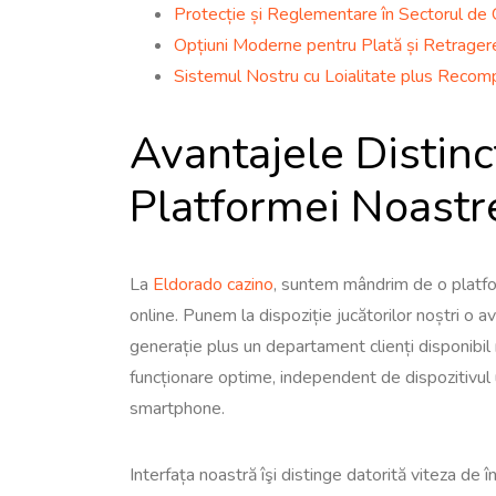
Protecție și Reglementare în Sectorul de
Opțiuni Moderne pentru Plată și Retrager
Sistemul Nostru cu Loialitate plus Reco
Avantajele Distinc
Platformei Noastr
La
Eldorado cazino
, suntem mândrim de o platfo
online. Punem la dispoziție jucătorilor noștri o 
generație plus un departament clienți disponibil
funcționare optime, independent de dispozitivul u
smartphone.
Interfața noastră îşi distinge datorită viteza de î