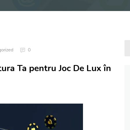
orized
0
ura Ta pentru Joc De Lux în