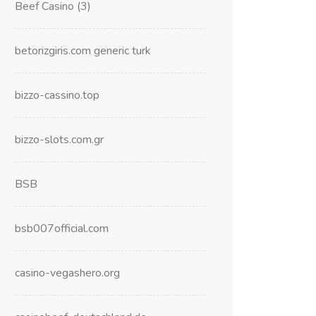
Beef Casino (3)
betorizgiris.com generic turk
bizzo-cassino.top
bizzo-slots.com.gr
BSB
bsb007official.com
casino-vegashero.org