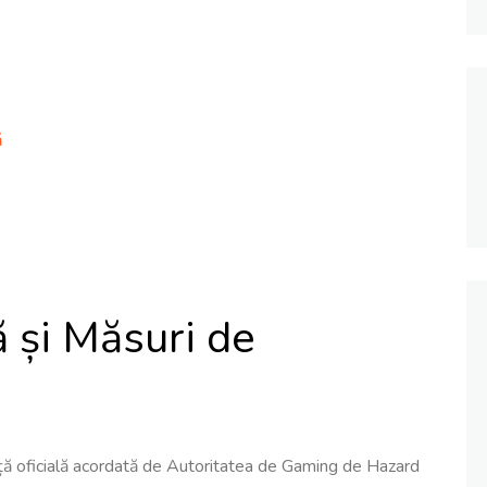
ă
 și Măsuri de
nță oficială acordată de Autoritatea de Gaming de Hazard