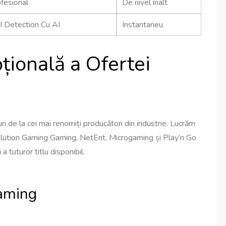
esional
De nivel înalt
I Detection Cu AI
Instantaneu
țională a Ofertei
i de la cei mai renomiți producători din industrie. Lucrăm
Evolution Gaming Gaming, NetEnt, Microgaming și Play’n Go
a tuturor titlu disponibil.
Gaming