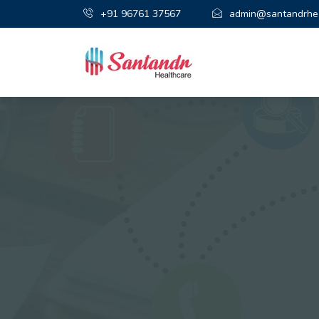
+91 96761 37567
admin@santandrhea