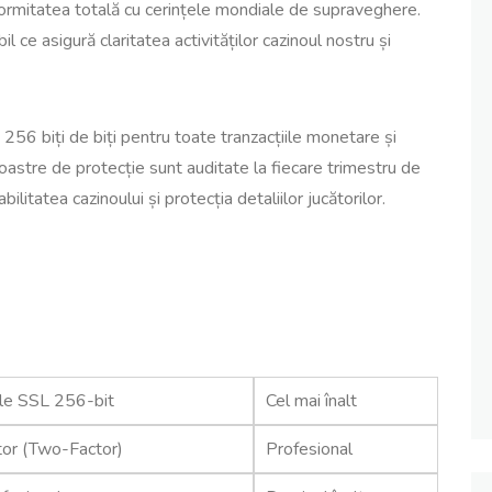
ormitatea totală cu cerințele mondiale de supraveghere.
 ce asigură claritatea activităților cazinoul nostru și
256 biți de biți pentru toate tranzacțiile monetare și
oastre de protecție sunt auditate la fiecare trimestru de
litatea cazinoului și protecția detaliilor jucătorilor.
le SSL 256-bit
Cel mai înalt
or (Two-Factor)
Profesional