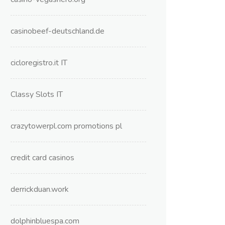
casinobeef-deutschland.de
cicloregistro.it IT
Classy Slots IT
crazytowerpl.com promotions pl
credit card casinos
derrickduan.work
dolphinbluespa.com