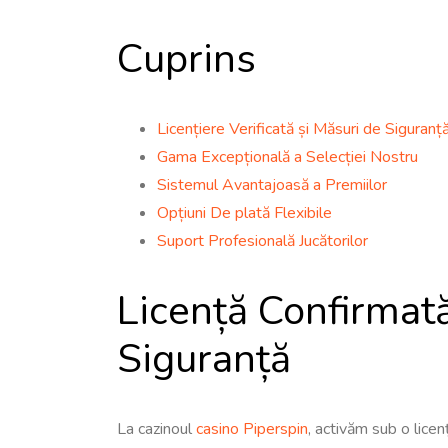
Cuprins
Licențiere Verificată și Măsuri de Siguranț
Gama Excepțională a Selecției Nostru
Sistemul Avantajoasă a Premiilor
Opțiuni De plată Flexibile
Suport Profesională Jucătorilor
Licență Confirmată
Siguranță
La cazinoul
casino Piperspin
, activăm sub o lice