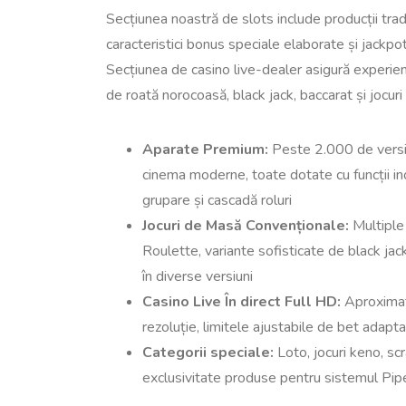
Secțiunea noastră de slots include producții tradi
caracteristici bonus speciale elaborate și jackpot
Secțiunea de casino live-dealer asigură experie
de roată norocoasă, black jack, baccarat și jocuri
Aparate Premium:
Peste 2.000 de versiun
cinema moderne, toate dotate cu funcții i
grupare și cascadă roluri
Jocuri de Masă Convenționale:
Multiple 
Roulette, variante sofisticate de black j
în diverse versiuni
Casino Live În direct Full HD:
Aproximati
rezoluție, limitele ajustabile de bet adapta
Categorii speciale:
Loto, jocuri keno, scra
exclusivitate produse pentru sistemul Pip