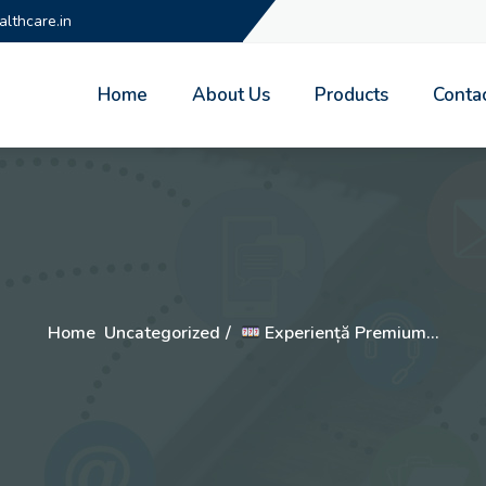
lthcare.in
Home
About Us
Products
Conta
Home
Uncategorized
Experiență Premium…