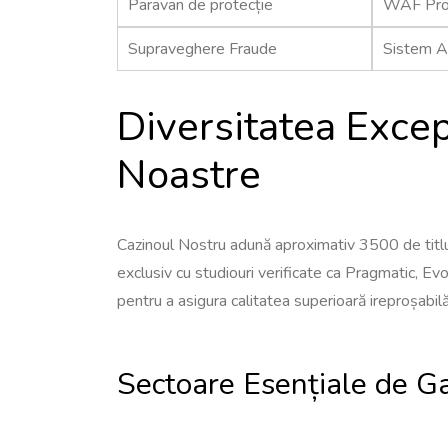
Paravan de protecție
WAF Prof
Supraveghere Fraude
Sistem A
Diversitatea Excep
Noastre
Cazinoul Nostru adună aproximativ 3500 de titlur
exclusiv cu studiouri verificate ca Pragmatic, 
pentru a asigura calitatea superioară ireproșabilă 
Sectoare Esențiale de 