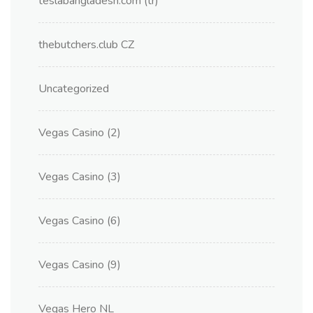
teslabangladesh.com (tr)
thebutchers.club CZ
Uncategorized
Vegas Casino (2)
Vegas Casino (3)
Vegas Casino (6)
Vegas Casino (9)
Vegas Hero NL