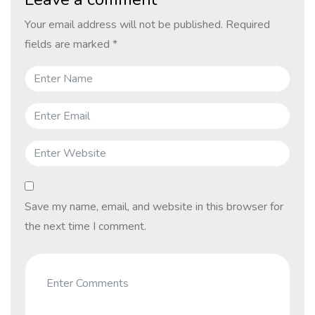
Your email address will not be published.
Required
fields are marked
*
Save my name, email, and website in this browser for
the next time I comment.