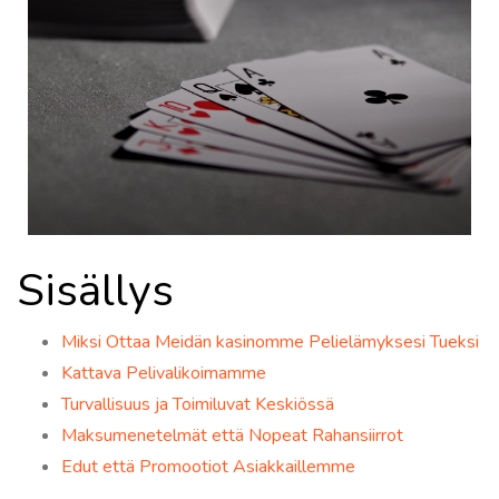
Sisällys
Miksi Ottaa Meidän kasinomme Pelielämyksesi Tueksi
Kattava Pelivalikoimamme
Turvallisuus ja Toimiluvat Keskiössä
Maksumenetelmät että Nopeat Rahansiirrot
Edut että Promootiot Asiakkaillemme