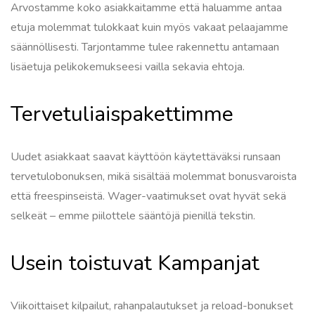
Arvostamme koko asiakkaitamme että haluamme antaa
etuja molemmat tulokkaat kuin myös vakaat pelaajamme
säännöllisesti. Tarjontamme tulee rakennettu antamaan
lisäetuja pelikokemukseesi vailla sekavia ehtoja.
Tervetuliaispakettimme
Uudet asiakkaat saavat käyttöön käytettäväksi runsaan
tervetulobonuksen, mikä sisältää molemmat bonusvaroista
että freespinseistä. Wager-vaatimukset ovat hyvät sekä
selkeät – emme piilottele sääntöjä pienillä tekstin.
Usein toistuvat Kampanjat
Viikoittaiset kilpailut, rahanpalautukset ja reload-bonukset