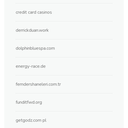
credit card casinos
derrickduan.work
dolphinbluespa.com
energy-race.de
femdershaneleri.com.tr
funditfwd.org
getgodz.com pl