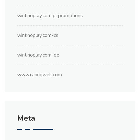
wintinoplay.com pl promotions
wintinoplay.com-cs
wintinoplay.com-de
www.caringwell.com
Meta