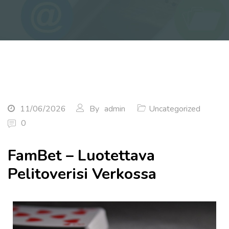
11/06/2026
By
admin
Uncategorized
0
FamBet – Luotettava
Pelitoverisi Verkossa