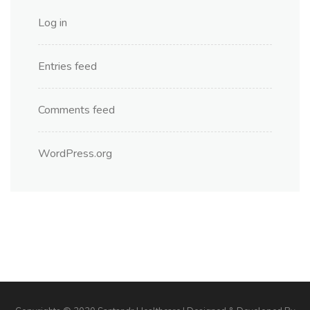
Log in
Entries feed
Comments feed
WordPress.org