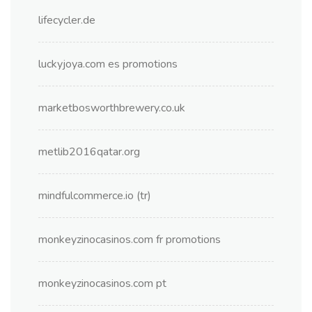
lifecycler.de
luckyjoya.com es promotions
marketbosworthbrewery.co.uk
metlib2016qatar.org
mindfulcommerce.io (tr)
monkeyzinocasinos.com fr promotions
monkeyzinocasinos.com pt