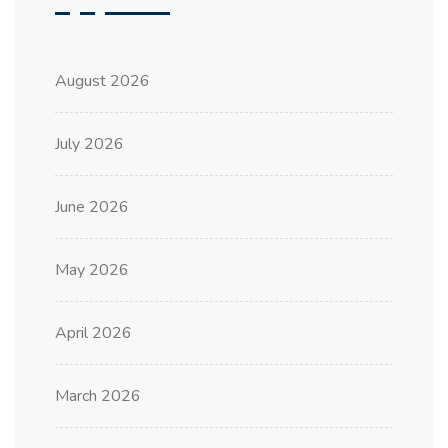
August 2026
July 2026
June 2026
May 2026
April 2026
March 2026