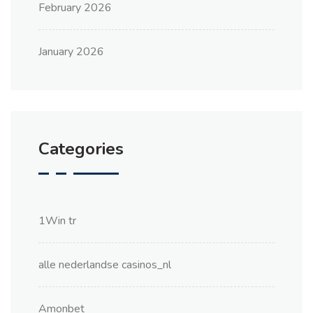
February 2026
January 2026
Categories
1Win tr
alle nederlandse casinos_nl
Amonbet