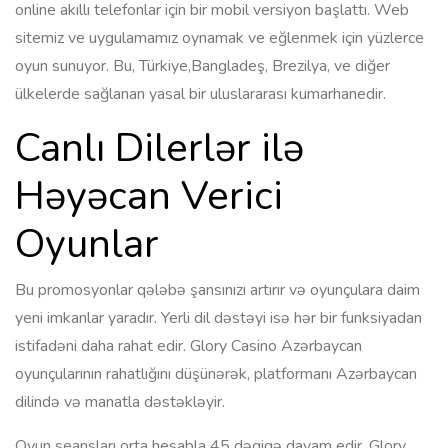
online akıllı telefonlar için bir mobil versiyon başlattı. Web
sitemiz ve uygulamamız oynamak ve eğlenmek için yüzlerce
oyun sunuyor. Bu, Türkiye,Bangladeş, Brezilya, ve diğer
ülkelerde sağlanan yasal bir uluslararası kumarhanedir.
Canlı Dilerlər ilə
Həyəcan Verici
Oyunlar
Bu promosyonlar qələbə şansınızı artırır və oyunçulara daim
yeni imkanlar yaradır. Yerli dil dəstəyi isə hər bir funksiyadan
istifadəni daha rahat edir. Glory Casino Azərbaycan
oyunçularının rahatlığını düşünərək, platformanı Azərbaycan
dilində və manatla dəstəkləyir.
Oyun seansları orta hesabla 45 dəqiqə davam edir. Glory