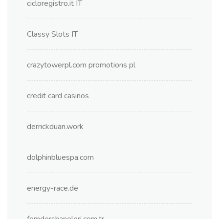
cicloregistro.it IT
Classy Slots IT
crazytowerpl.com promotions pl
credit card casinos
derrickduan.work
dolphinbluespa.com
energy-race.de