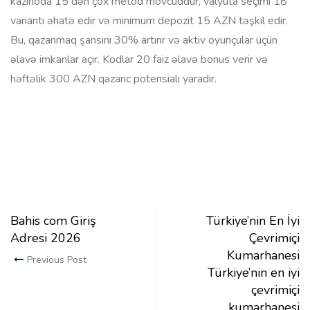
kazinoda 15 dən çox metod mövcuddur, valyuta seçimi 18
variantı əhatə edir və minimum depozit 15 AZN təşkil edir.
Bu, qazanmaq şansını 30% artırır və aktiv oyunçular üçün
əlavə imkanlar açır. Kodlar 20 faiz əlavə bonus verir və
həftəlik 300 AZN qazanc potensialı yaradır.
Bahis com Giriş
Türkiye’nin En İyi
Adresi 2026
Çevrimiçi
Kumarhanesi
Previous Post
Türkiye’nin en iyi
çevrimiçi
kumarhanesi