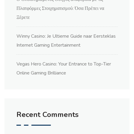
Πλατφόρμες Στοιχηματισμού: Όσα Πρέπει να
Ξέρετε
Winny Casino: Je Ultieme Guide naar Eersteklas
Internet Gaming Entertainment
Vegas Hero Casino: Your Entrance to Top-Tier
Online Gaming Brilliance
Recent Comments