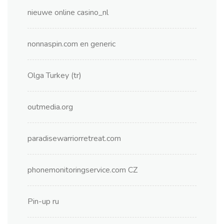
nieuwe online casino_nl
nonnaspin.com en generic
Olga Turkey (tr)
outmedia.org
paradisewarriorretreat.com
phonemonitoringservice.com CZ
Pin-up ru