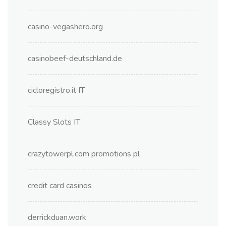
casino-vegashero.org
casinobeef-deutschland.de
cicloregistro.it IT
Classy Slots IT
crazytowerpl.com promotions pl
credit card casinos
derrickduan.work