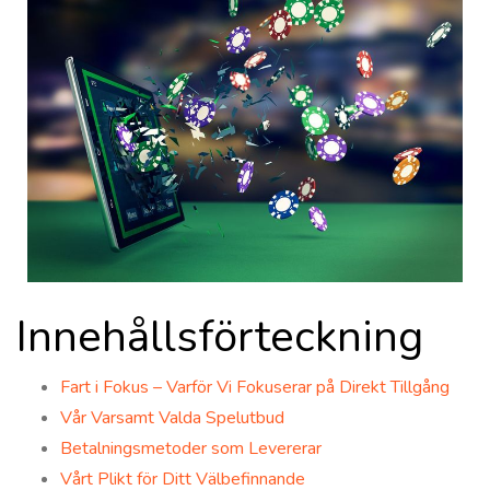
Innehållsförteckning
Fart i Fokus – Varför Vi Fokuserar på Direkt Tillgång
Vår Varsamt Valda Spelutbud
Betalningsmetoder som Levererar
Vårt Plikt för Ditt Välbefinnande