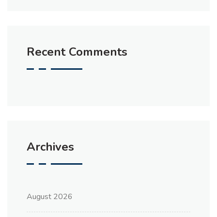
Recent Comments
Archives
August 2026