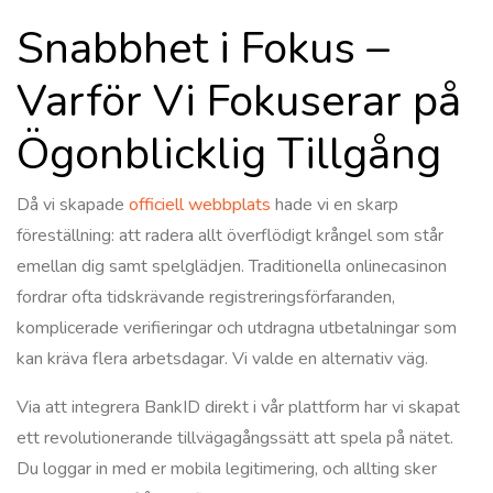
Snabbhet i Fokus –
Varför Vi Fokuserar på
Ögonblicklig Tillgång
Då vi skapade
officiell webbplats
hade vi en skarp
föreställning: att radera allt överflödigt krångel som står
emellan dig samt spelglädjen. Traditionella onlinecasinon
fordrar ofta tidskrävande registreringsförfaranden,
komplicerade verifieringar och utdragna utbetalningar som
kan kräva flera arbetsdagar. Vi valde en alternativ väg.
Via att integrera BankID direkt i vår plattform har vi skapat
ett revolutionerande tillvägagångssätt att spela på nätet.
Du loggar in med er mobila legitimering, och allting sker