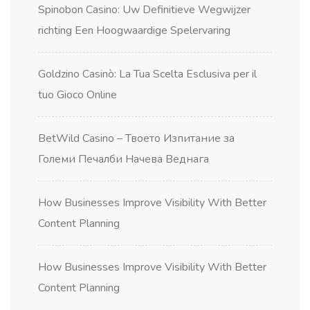
Spinobon Casino: Uw Definitieve Wegwijzer
richting Een Hoogwaardige Spelervaring
Goldzino Casinò: La Tua Scelta Esclusiva per il
tuo Gioco Online
BetWild Casino – Твоето Изпитание за
Големи Печалби Начева Веднага
How Businesses Improve Visibility With Better
Content Planning
How Businesses Improve Visibility With Better
Content Planning