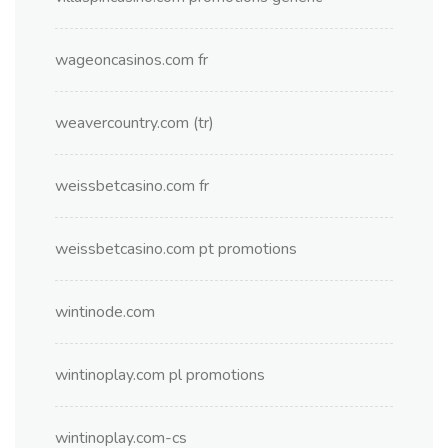
wageoncasinos.com fr
weavercountry.com (tr)
weissbetcasino.com fr
weissbetcasino.com pt promotions
wintinode.com
wintinoplay.com pl promotions
wintinoplay.com-cs