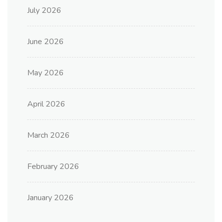
July 2026
June 2026
May 2026
April 2026
March 2026
February 2026
January 2026