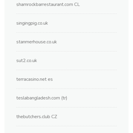
shamrockbarrestaurant.com CL
singingpig.co.uk
stanmerhouse.co.uk
sut2.co.uk
terracasino.net es
teslabangladesh.com (tr)
thebutchers.club CZ