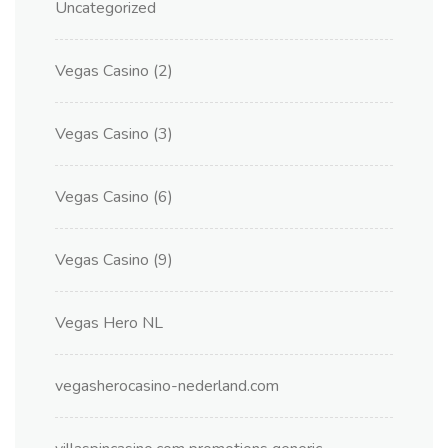
Uncategorized
Vegas Casino (2)
Vegas Casino (3)
Vegas Casino (6)
Vegas Casino (9)
Vegas Hero NL
vegasherocasino-nederland.com