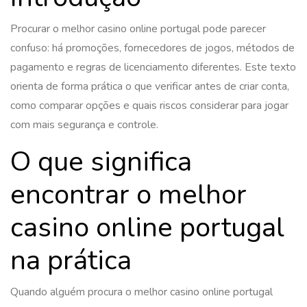
Procurar o melhor casino online portugal pode parecer
confuso: há promoções, fornecedores de jogos, métodos de
pagamento e regras de licenciamento diferentes. Este texto
orienta de forma prática o que verificar antes de criar conta,
como comparar opções e quais riscos considerar para jogar
com mais segurança e controle.
O que significa
encontrar o melhor
casino online portugal
na prática
Quando alguém procura o melhor casino online portugal