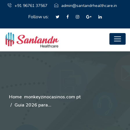
+91 96761 37567
admin@santandrhealthcare.in
Follow us:
Home
monkeyzinocasinos.com pt
Guia 2026 para…