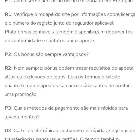
P1:
Como sei se um casino online é licenciado em Portugal?
R1:
Verifique o rodapé do site por informações sobre licença
e o número do registo junto do regulador aplicável.
Plataformas confiáveis também disponibilizam documentos
de conformidade e contatos para suporte.
P2:
Os bónus são sempre vantajosos?
R2:
Nem sempre; bónus podem trazer requisitos de aposta
altos ou exclusões de jogos. Leia os termos e calcule
quanto tempo e apostas são necessárias antes de aceitar
uma promoção.
P3:
Quais métodos de pagamento são mais rápidos para
levantamentos?
R3:
Carteiras eletrónicas costumam ser rápidas, seguidas de
transferências bancárias e cartões. O tempo também