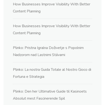
How Businesses Improve Visibility With Better
Content Planning
How Businesses Improve Visibility With Better
Content Planning
Plinko: Pristna Igralna Doživetje s Popolnim
Nadzorom nad Lastnimi Stávami
Plinko: La nostra Guida Totale al Nostro Gioco di
Fortuna e Strategia
Plinko: Den her Ultimative Guide til Kasinoets
Absolut mest Fascinerende Spil