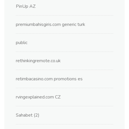
PinUp AZ
premiumbahisgiris.com generic turk
public
rethinkingremote.co.uk
retimbacasino.com promotions es
rvingexplained.com CZ
Sahabet (2)