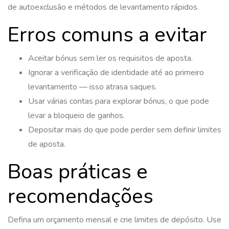
de autoexclusão e métodos de levantamento rápidos.
Erros comuns a evitar
Aceitar bónus sem ler os requisitos de aposta.
Ignorar a verificação de identidade até ao primeiro
levantamento — isso atrasa saques.
Usar várias contas para explorar bónus, o que pode
levar a bloqueio de ganhos.
Depositar mais do que pode perder sem definir limites
de aposta.
Boas práticas e
recomendações
Defina um orçamento mensal e crie limites de depósito. Use