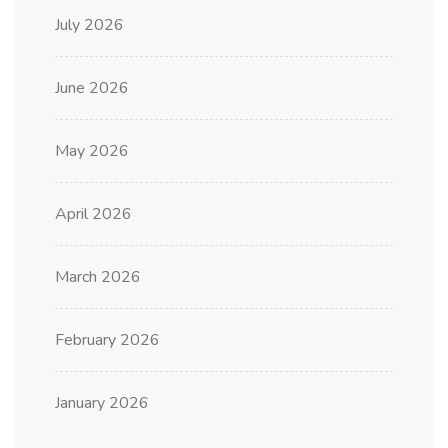
July 2026
June 2026
May 2026
April 2026
March 2026
February 2026
January 2026