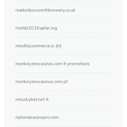
marketbosworthbrewery.co.uk
metlib2016qatar.org
mindfulcommerce.io (tr)
monkeyzinocasinos.com fr promotions
monkeyzinocasinos.com pt
mrluckybet.net fr
nationalcasinopro.com