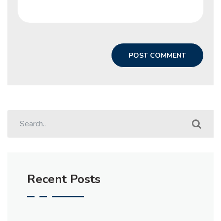
Recent Posts