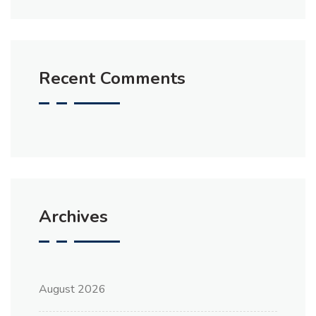
Recent Comments
Archives
August 2026