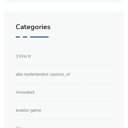
Categories
1Win tr
alle nederlandse casinos_nl
Amonbet
aviator game