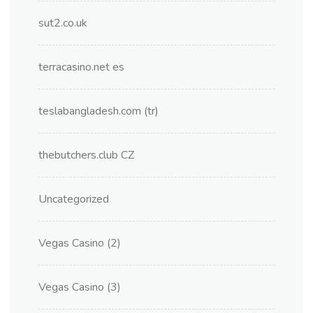
sut2.co.uk
terracasino.net es
teslabangladesh.com (tr)
thebutchers.club CZ
Uncategorized
Vegas Casino (2)
Vegas Casino (3)