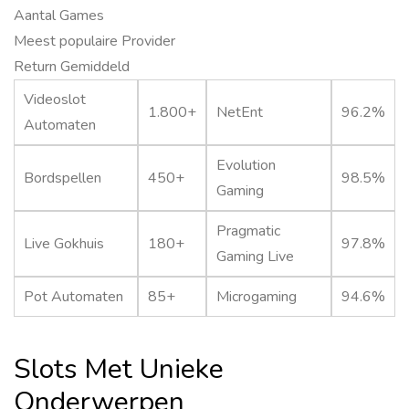
Aantal Games
Meest populaire Provider
Return Gemiddeld
Videoslot
1.800+
NetEnt
96.2%
Automaten
Evolution
Bordspellen
450+
98.5%
Gaming
Pragmatic
Live Gokhuis
180+
97.8%
Gaming Live
Pot Automaten
85+
Microgaming
94.6%
Slots Met Unieke
Onderwerpen