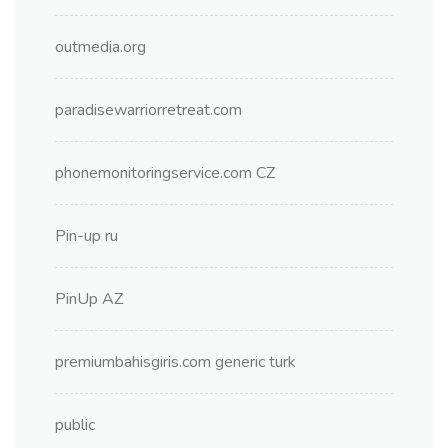
outmedia.org
paradisewarriorretreat.com
phonemonitoringservice.com CZ
Pin-up ru
PinUp AZ
premiumbahisgiris.com generic turk
public