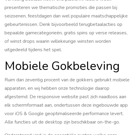
presenteren we thematische promoties die passen bij
seizoenen, feestdagen dan wel populaire maatschappelijke
gebeurtenissen. Denk bijvoorbeeld terugbetaalacties op
bepaalde gamecategorieën, gratis spins op verse releases,
of winst drops waarin willekeurige winsten worden
uitgedeeld tijdens het spel.
Mobiele Gokbeleving
Ruim dan zeventig procent van de gokkers gebruikt mobiele
apparaten, en wij hebben onze technologie daarop
afgestemd. De responsive website past zich naadloos aan
elk schermformaat aan, ondertussen deze ingebouwde app
voor iOS & Google geoptimaliseerde performance levert.
Alle functies uit de desktop zijn beschikbaar on-the-go.