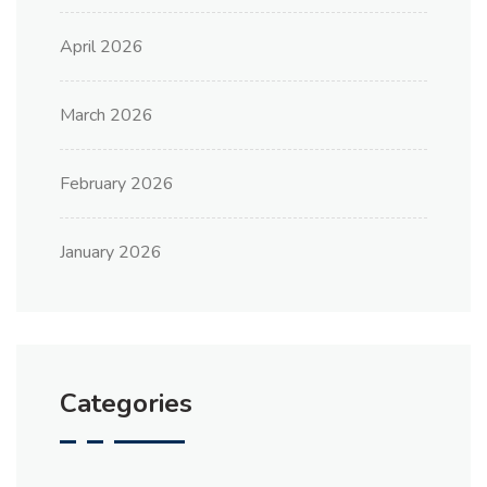
April 2026
March 2026
February 2026
January 2026
Categories