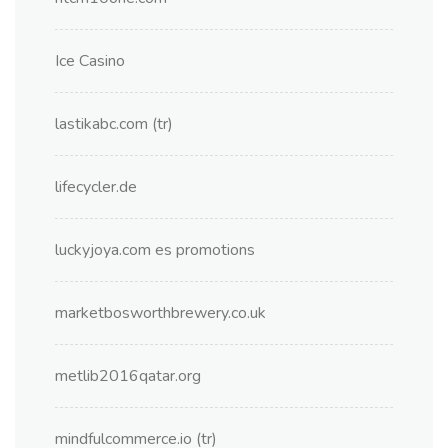
Ice Casino
lastikabc.com (tr)
lifecycler.de
luckyjoya.com es promotions
marketbosworthbrewery.co.uk
metlib2016qatar.org
mindfulcommerce.io (tr)