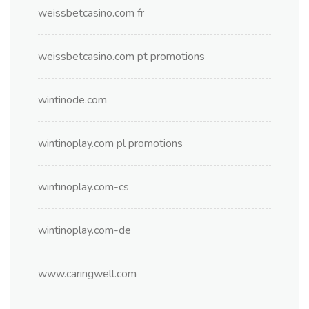
weissbetcasino.com fr
weissbetcasino.com pt promotions
wintinode.com
wintinoplay.com pl promotions
wintinoplay.com-cs
wintinoplay.com-de
www.caringwell.com