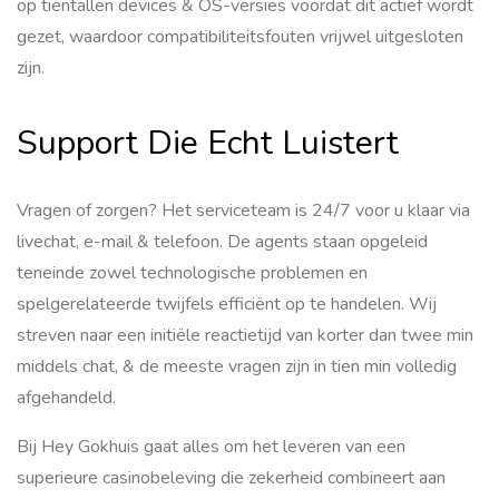
op tientallen devices & OS-versies voordat dit actief wordt
gezet, waardoor compatibiliteitsfouten vrijwel uitgesloten
zijn.
Support Die Echt Luistert
Vragen of zorgen? Het serviceteam is 24/7 voor u klaar via
livechat, e-mail & telefoon. De agents staan opgeleid
teneinde zowel technologische problemen en
spelgerelateerde twijfels efficiënt op te handelen. Wij
streven naar een initiële reactietijd van korter dan twee min
middels chat, & de meeste vragen zijn in tien min volledig
afgehandeld.
Bij Hey Gokhuis gaat alles om het leveren van een
superieure casinobeleving die zekerheid combineert aan