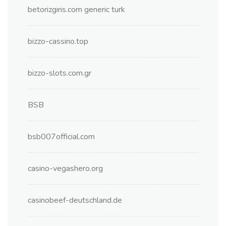
betorizgiris.com generic turk
bizzo-cassino.top
bizzo-slots.com.gr
BSB
bsb007official.com
casino-vegashero.org
casinobeef-deutschland.de