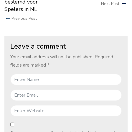
bestemd voor
Next Post
Spelers in NL
Previous Post
Leave a comment
Your email address will not be published.
Required
fields are marked
*