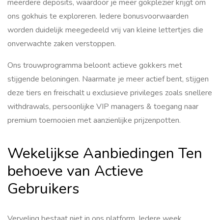
meerdere deposits, waardoor je meer gokplezier krijgt om
ons gokhuis te exploreren. Iedere bonusvoorwaarden
worden duidelijk meegedeeld vrij van kleine lettertjes die
onverwachte zaken verstoppen.
Ons trouwprogramma beloont actieve gokkers met
stijgende beloningen. Naarmate je meer actief bent, stijgen
deze tiers en freischalt u exclusieve privileges zoals snellere
withdrawals, persoonlijke VIP managers & toegang naar
premium toernooien met aanzienlijke prijzenpotten.
Wekelijkse Aanbiedingen Ten
behoeve van Actieve
Gebruikers
Verveling bestaat niet in ons platform. Iedere week