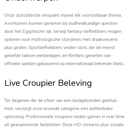
Onze slotcollectie omspant vrijwel elk voorstelbaar thema.
Avonturiers kunnen genieten bij oudheidkundige questen
door het Egyptische rijk, terwijl fantasy-liefhebbers mogen
opteren voor mythologische storylines met draakwezens
plus goden. Sportliefhebbers vinden slots die de meest
geliefde takken eerbiedigen, en filmfans genieten van
officiële spellen gebaseerd op internationaal bekende titels.
Live Croupier Beleving
Ter degenen die de sfeer van een landgebonden gokhuis
mist, verzorgt onze levende categorie een authentieke
oplossing. Professionele croupiers leiden games in real-time
uit geavanceerde faciliteiten. Deze HD-streams plus sociale