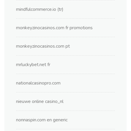
mindfulcommerce.io (tr)
monkeyzinocasinos.com fr promotions
monkeyzinocasinos.com pt
mrluckybet.net fr
nationalcasinopro.com
nieuwe online casino_nl
nonnaspin.com en generic