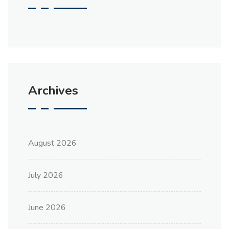
Archives
August 2026
July 2026
June 2026