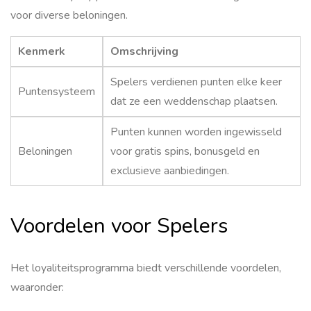
voor diverse beloningen.
Kenmerk
Omschrijving
Spelers verdienen punten elke keer
Puntensysteem
dat ze een weddenschap plaatsen.
Punten kunnen worden ingewisseld
Beloningen
voor gratis spins, bonusgeld en
exclusieve aanbiedingen.
Voordelen voor Spelers
Het loyaliteitsprogramma biedt verschillende voordelen,
waaronder: