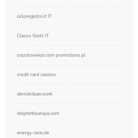
cicloregistro.it IT
Classy Slots IT
crazytowerpl.com promotions pl
credit card casinos
derrickduan.work
dolphinbluespa.com
energy-race.de