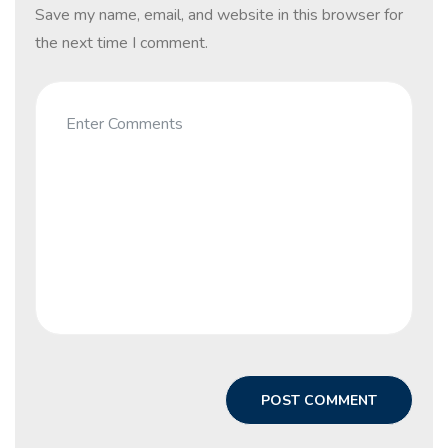
Save my name, email, and website in this browser for
the next time I comment.