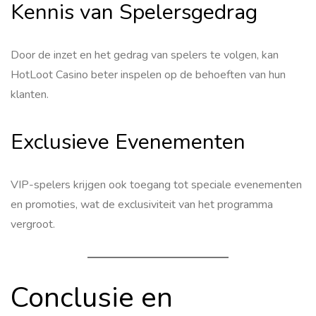
Kennis van Spelersgedrag
Door de inzet en het gedrag van spelers te volgen, kan
HotLoot Casino beter inspelen op de behoeften van hun
klanten.
Exclusieve Evenementen
VIP-spelers krijgen ook toegang tot speciale evenementen
en promoties, wat de exclusiviteit van het programma
vergroot.
Conclusie en