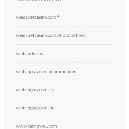
weissbetcasino.com fr
weissbetcasino.com pt promotions
wintinode.com
wintinoplay.com pl promotions
wintinoplay.com-cs
wintinoplay.com-de
www.caringwell.com